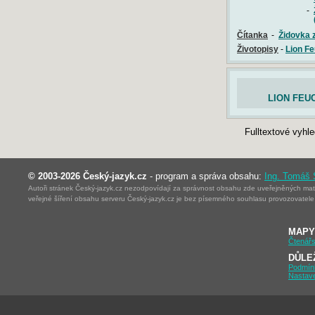
-
-
Čítanka
-
Židovka z
Životopisy
-
Lion F
LION FEU
Fulltextové vyhl
© 2003-2026 Český-jazyk.cz
- program a správa obsahu:
Ing. Tomáš
Autoři stránek Český-jazyk.cz nezodpovídají za správnost obsahu zde uveřejněných mater
veřejné šíření obsahu serveru Český-jazyk.cz je bez písemného souhlasu provozovatele 
MAPY
Čtenářs
DŮLE
Podmín
Nastav