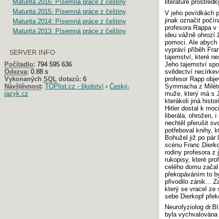
Maturita 2016: Písemná práce z češtiny
literatuře prostřed
Maturita 2015: Písemná práce z češtiny
V jeho povídkách pr
jinak označit počín
Maturita 2014: Písemná práce z češtiny
profesora Rappa v 
Maturita 2013: Písemná práce z češtiny
ideu vážně ohrozí 
pomoci. Ale abych 
vypráví příběh Fra
SERVER INFO
tajemství, které nes
Počítadlo
:
794 595 636
Jeho tajemství spo
Odezva
:
0.88 s
svědectví necírkevn
Vykonaných
SQL
dotazů:
6
profesor Rapp objev
Návštěvnost
:
TOPlist.cz - školství
›
Český-
Symmacha z Milétu
jazyk.cz
muže, který má s 
kterákoli jiná his
Hitler dostal k moci
liberála, ohrožen,
nechtěl přerušit svo
potřeboval knihy, k
Bohužel již po pár 
scénu Franc Dierkop
rodiny profesora z
rukopisy, které pr
celého domu začal 
překopáváním to by
přivodilo zánik... 
který se vracel ze 
sebe Dierkopf přek
Neurofyziolog dr.B
byla vychvalována 