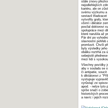
stále znovu přezko
nejodlehlejších zd
kariéru, ale on zůs
svému výzkumu a vý
sestavil třiadvace
vytvořily grafy, kte
všiml i diktátor ze
posílal doktorovi sv
spolupráce mezi dik
které narušila až p
Pár dní po vyhodno
slavnostní pohřeb a
promluvit. Chvíli 
byly výsledky jeho 
obálku roztrhá za 
sebejistě přednese s
mezi lidi s vysokou 
Všechny povídky js
aby v souladu se s
či antipatie, souci
k diktátorovi z "Př
vystupuje vypravěč 
vyrůstají ze spisov
apod. - nelze tyto 
spíše snaží o zobec
historických proce
a navíc i jejich roz