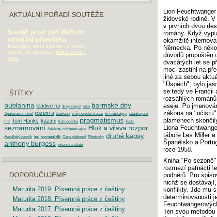
Lion Feuchtwanger 
AKTUÁLNÍ POŘADÍ SOUTĚŽE
židovské rodině. V B
v prvních dvou dese
Soutěž je od září 2025 do
romány. Když vypuk
odvolání přerušena.
okamžitě internova
Navzdory tomu můžete i v tomto
Německa. Po několi
období do databáze
přidat vlastní
důvodů propuštěn do
práci
.
dvacátých let se p
moci zastihl na př
jiné za sebou aktu
"Úspěch", bylo jasn
se tedy ve Francii 
ŠTÍTKY
rozsáhlých románů, 
bublanina
barmské dny
eseje. Po jmenován
kladivo na
dvojí smysl
tuka
zákona na "očistu"
rozum a
Spalovače mrtvol
Zevlouni
můj největší trapas
tři mušketýry
čítanka jaro
pragmatismus
plamenech skončil
Tom Hanks
kazani
mil
Kat nepočká
Tesla
Liona Feuchtwangera
seznamování
Hluk a vřava
rozpor
čekárna
míchaná vejce
táboře Les Miller a
druhé kapsy
čtenářský denník
bal
srovnání děl
Cena vítězství
Předtuchy
Španělsko a Portug
anthony burgess
víkend na chatě
roce 1958.
Kniha "Po sezoně" 
rozmezí patnácti le
podnětů. Pro spisov
DOPORUČUJEME
nichž se dostávají,
Maturita 2019: Písemná práce z češtiny
konflikty. Jde mu 
determinovanosti j
Maturita 2018: Písemná práce z češtiny
Feuchtwangerových 
Maturita 2017: Písemná práce z češtiny
Ten svou metodou z