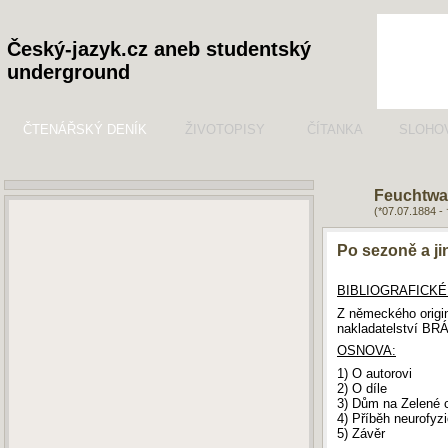
Český-jazyk.cz aneb studentský
underground
ČTENÁŘSKÝ DENÍK
ŽIVOTOPISY
ČÍTANKA
SLOHO
Feuchtwa
(*07.07.1884 -
Po sezoně a ji
BIBLIOGRAFICKÉ
Z německého origin
nakladatelství BRÁ
OSNOVA:
1) O autorovi
2) O díle
3) Dům na Zelené 
4) Příběh neurofyzi
5) Závěr