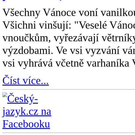
Všechny Vánoce voní vanilkou
Všichni vinšují: "Veselé Váno
vnoučkům, vyřezávají větrník
výzdobami. Ve vsi vyzvání ván
vsi vyhrává včetně varhaníka V
Číst více...