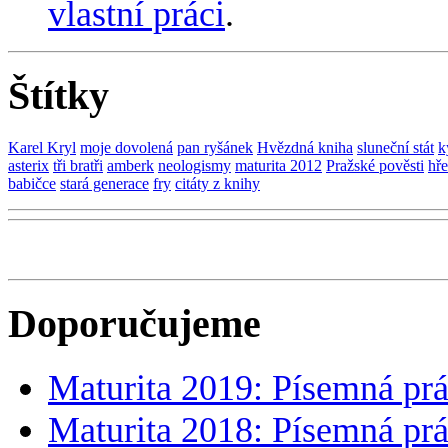
vlastní práci
.
Štítky
Karel Kryl
moje dovolená
pan ryšánek
Hvězdná kniha
sluneční stát
k
asterix
tři bratři
amberk
neologismy
maturita 2012
Pražské pověsti
hř
babičce
stará generace
fry
citáty z knihy
Doporučujeme
Maturita 2019: Písemná prá
Maturita 2018: Písemná prá