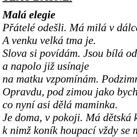
Malá elegie
Přátelé odešli. Má milá v dálc
A venku velká tma je.
Slova si povídám. Jsou bílá o
a napolo již usínaje
na matku vzpomínám. Podzimn
Opravdu, pod zimou jako bych
co nyní asi dělá maminka.
Je doma, v pokoji. Má dětská 
k nimž koník houpací vždy se 