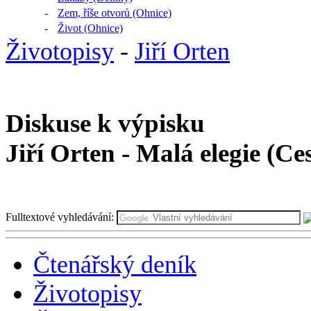
-
Zem, říše otvorů (Ohnice)
-
Život (Ohnice)
Životopisy
-
Jiří Orten
Diskuse k výpisku
Jiří Orten - Malá elegie (C
Fulltextové vyhledávání:
Čtenářský deník
Životopisy