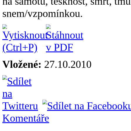
na samotu, tesknost, smrt, tmu
snem/vzpomínkou.
Vložené:
27.10.2010
Komentáře