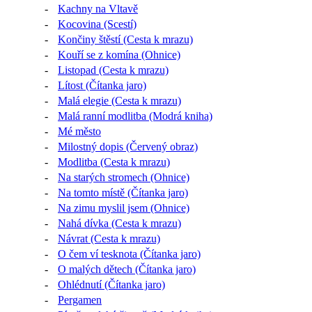
-
Kachny na Vltavě
-
Kocovina (Scestí)
-
Končiny štěstí (Cesta k mrazu)
-
Kouří se z komína (Ohnice)
-
Listopad (Cesta k mrazu)
-
Lítost (Čítanka jaro)
-
Malá elegie (Cesta k mrazu)
-
Malá ranní modlitba (Modrá kniha)
-
Mé město
-
Milostný dopis (Červený obraz)
-
Modlitba (Cesta k mrazu)
-
Na starých stromech (Ohnice)
-
Na tomto místě (Čítanka jaro)
-
Na zimu myslil jsem (Ohnice)
-
Nahá dívka (Cesta k mrazu)
-
Návrat (Cesta k mrazu)
-
O čem ví tesknota (Čítanka jaro)
-
O malých dětech (Čítanka jaro)
-
Ohlédnutí (Čítanka jaro)
-
Pergamen