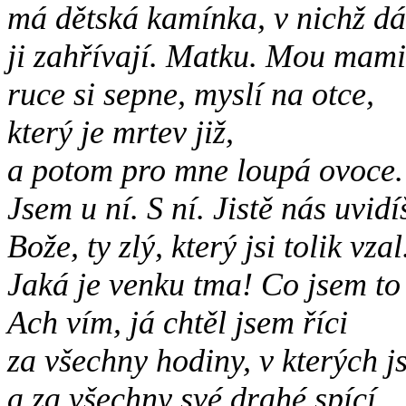
má dětská kamínka, v nichž dá
ji zahřívají. Matku. Mou mamin
ruce si sepne, myslí na otce,
který je mrtev již,
a potom pro mne loupá ovoce.
Jsem u ní. S ní. Jistě nás uvidí
Bože, ty zlý, který jsi tolik vzal
Jaká je venku tma! Co jsem to
Ach vím, já chtěl jsem říci
za všechny hodiny, v kterých j
a za všechny své drahé spící,