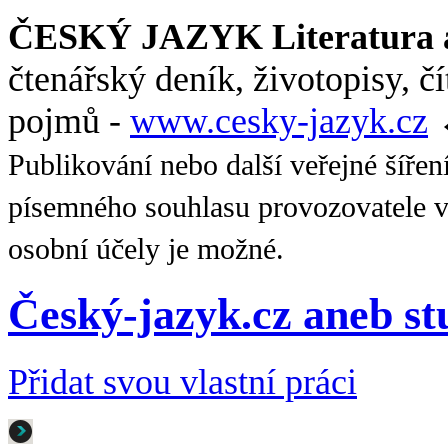
ČESKÝ JAZYK Literatura a
čtenářský deník, životopisy, č
pojmů -
www.cesky-jazyk.cz
Publikování nebo další veřejné šířen
písemného souhlasu provozovatele v
osobní účely je možné.
Český-jazyk.cz aneb s
Přidat svou vlastní práci