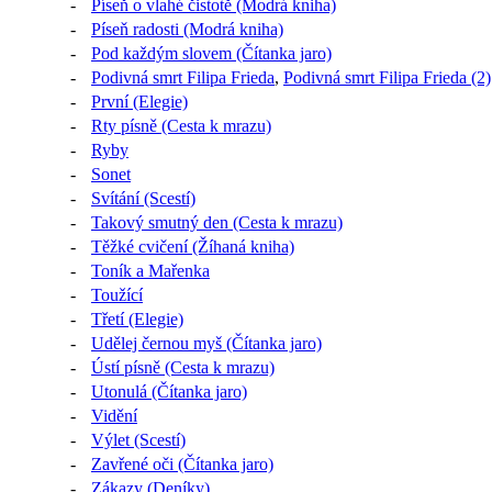
-
Píseň o vlahé čistotě (Modrá kniha)
-
Píseň radosti (Modrá kniha)
-
Pod každým slovem (Čítanka jaro)
-
Podivná smrt Filipa Frieda
,
Podivná smrt Filipa Frieda (2)
-
První (Elegie)
-
Rty písně (Cesta k mrazu)
-
Ryby
-
Sonet
-
Svítání (Scestí)
-
Takový smutný den (Cesta k mrazu)
-
Těžké cvičení (Žíhaná kniha)
-
Toník a Mařenka
-
Toužící
-
Třetí (Elegie)
-
Udělej černou myš (Čítanka jaro)
-
Ústí písně (Cesta k mrazu)
-
Utonulá (Čítanka jaro)
-
Vidění
-
Výlet (Scestí)
-
Zavřené oči (Čítanka jaro)
-
Zákazy (Deníky)