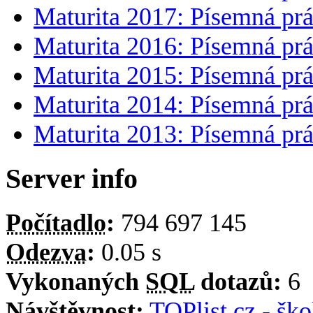
Maturita 2017: Písemná prá
Maturita 2016: Písemná prá
Maturita 2015: Písemná prá
Maturita 2014: Písemná prá
Maturita 2013: Písemná prá
Server info
Počítadlo
:
794 697 145
Odezva
:
0.05 s
Vykonaných
SQL
dotazů:
6
Návštěvnost
:
TOPlist.cz - ško