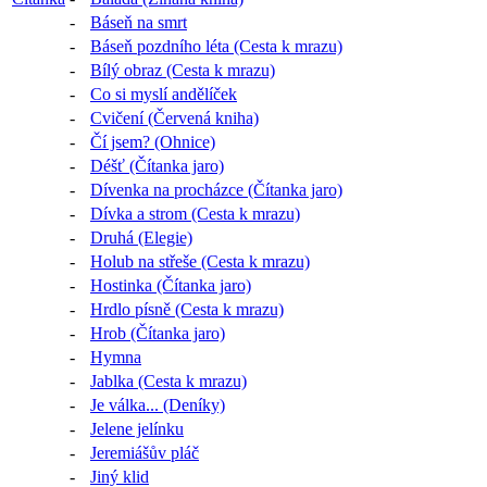
-
Báseň na smrt
-
Báseň pozdního léta (Cesta k mrazu)
-
Bílý obraz (Cesta k mrazu)
-
Co si myslí andělíček
-
Cvičení (Červená kniha)
-
Čí jsem? (Ohnice)
-
Déšť (Čítanka jaro)
-
Dívenka na procházce (Čítanka jaro)
-
Dívka a strom (Cesta k mrazu)
-
Druhá (Elegie)
-
Holub na střeše (Cesta k mrazu)
-
Hostinka (Čítanka jaro)
-
Hrdlo písně (Cesta k mrazu)
-
Hrob (Čítanka jaro)
-
Hymna
-
Jablka (Cesta k mrazu)
-
Je válka... (Deníky)
-
Jelene jelínku
-
Jeremiášův pláč
-
Jiný klid