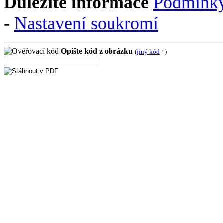
Důležité informace
Podmínky
-
Nastavení soukromí
Opište kód z obrázku
(
jiný kód
↑)