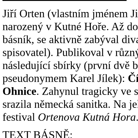
Jiří Orten (vlastním jménem Ji
narozený v Kutné Hoře. Až do t
básník, se aktivně zabýval div
spisovatel). Publikoval v různ
následující sbírky (první dvě
pseudonymem Karel Jílek):
Čí
Ohnice
. Zahynul tragicky ve 
srazila německá sanitka. Na j
festival
Ortenova Kutná Hora
TEXT BÁSNĚ: