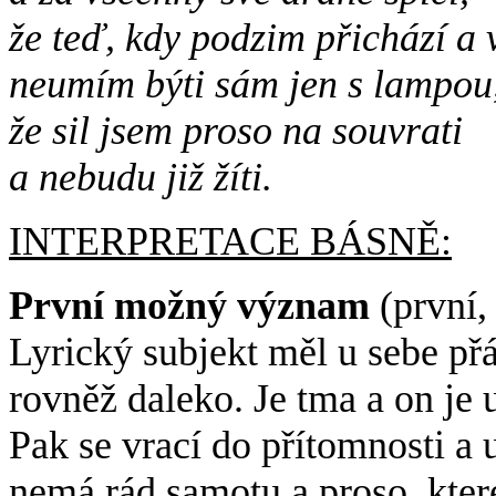
že teď, kdy podzim přichází a v
neumím býti sám jen s lampou, 
že sil jsem proso na souvrati
a nebudu již žíti.
INTERPRETACE BÁSNĚ:
První možný význam
(první,
Lyrický subjekt měl u sebe přát
rovněž daleko. Je tma a on je 
Pak se vrací do přítomnosti a
nemá rád samotu a proso, které