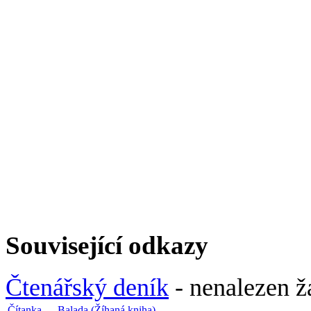
Související odkazy
Čtenářský deník
- nenalezen ž
Čítanka
-
Balada (Žíhaná kniha)