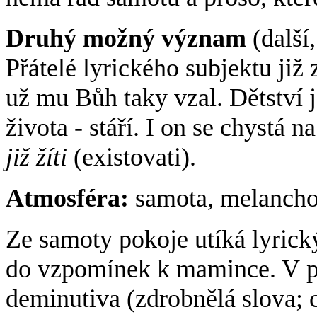
Druhý možný význam
(další,
Přátelé lyrického subjektu již 
už mu Bůh taky vzal. Dětství 
života - stáří. I on se chystá
již žíti
(existovati).
Atmosféra:
samota, melanchol
Ze samoty pokoje utíká lyrick
do vzpomínek k mamince. V 
deminutiva (zdrobnělá slova; 