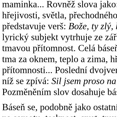
maminka... Rovněž slova jako
hřejivosti, světla, přechodného
představuje verš:
Bože, ty zlý, 
lyrický subjekt vytrhuje ze zá
tmavou přítomnost. Celá báseň
tma za oknem, teplo a zima, h
přítomnosti... Poslední dvojve
níž se zpívá:
Sil jsem proso na
Pozměněním slov dosahuje básn
Báseň se, podobně jako ostatn