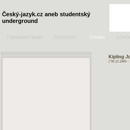
Český-jazyk.cz aneb studentský
underground
ČTENÁŘSKÝ DENÍK
ŽIVOTOPISY
ČÍTANKA
SLOHO
Kipling
J
(*30.12.1865 -