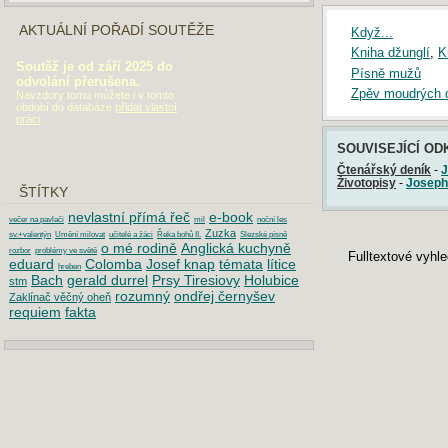
AKTUÁLNÍ POŘADÍ SOUTĚŽE
Když...
Kniha džunglí
,
K
Soutěž je od září 2025 do
Písně mužů
odvolání přerušena.
Zpěv moudrých d
Navzdory tomu můžete i v tomto
období do databáze
přidat vlastní
práci
.
SOUVISEJÍCÍ OD
Čtenářský deník
-
J
Životopisy
-
Joseph
ŠTÍTKY
nevlastní přímá řeč
e-book
večer na pavlači
mil
noční les
Zuzka
sv.+valentýn
Umění milovat
učitelé a žáci
Řeka bohů II.
Slezské písně
o mé rodině
Anglická kuchyně
rozbor
problémy ve světě
Fulltextové vyhl
eduard
Colomba
Josef knap
témata
lítice
hreben
Bach
gerald durrel
Prsy Tiresiovy
Holubice
stm
rozumný
ondřej černyšev
Zaklínač věčný oheň
requiem
fakta
DOPORUČUJEME
Maturita 2019: Písemná práce z češtiny
Maturita 2018: Písemná práce z češtiny
Maturita 2017: Písemná práce z češtiny