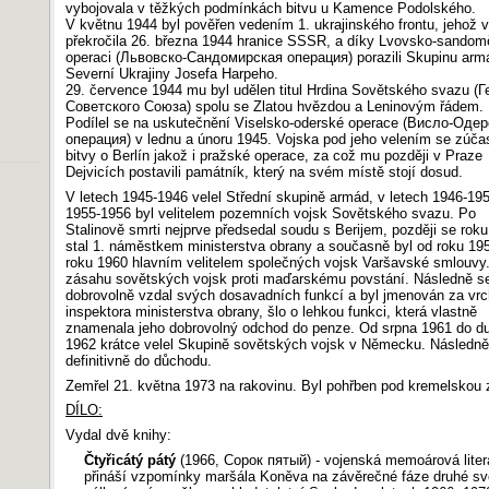
vybojovala v těžkých podmínkách bitvu u Kamence Podolského.
V květnu 1944 byl pověřen vedením 1. ukrajinského frontu, jehož 
překročila 26. března 1944 hranice SSSR, a díky Lvovsko-sandom
operaci (Львовско-Сандомирская операция) porazili Skupinu arm
Severní Ukrajiny Josefa Harpeho.
29. července 1944 mu byl udělen titul Hrdina Sovětského svazu (Г
Советского Союза) spolu se Zlatou hvězdou a Leninovým řádem.
Podílel se na uskutečnění Viselsko-oderské operace (Висло-Оде
операция) v lednu a únoru 1945. Vojska pod jeho velením se zúčas
bitvy o Berlín jakož i pražské operace, za což mu později v Praze
Dejvicích postavili památník, který na svém místě stojí dosud.
V letech 1945-1946 velel Střední skupině armád, v letech 1946-19
1955-1956 byl velitelem pozemních vojsk Sovětského svazu. Po
Stalinově smrti nejprve předsedal soudu s Berijem, později se rok
stal 1. náměstkem ministerstva obrany a současně byl od roku 19
roku 1960 hlavním velitelem společných vojsk Varšavské smlouvy. 
zásahu sovětských vojsk proti maďarskému povstání. Následně s
dobrovolně vzdal svých dosavadních funkcí a byl jmenován za vr
inspektora ministerstva obrany, šlo o lehkou funkci, která vlastně
znamenala jeho dobrovolný odchod do penze. Od srpna 1961 do d
1962 krátce velel Skupině sovětských vojsk v Německu. Následně
definitivně do důchodu.
Zemřel 21. května 1973 na rakovinu. Byl pohřben pod kremelskou 
DÍLO:
Vydal dvě knihy:
Čtyřicátý pátý
(1966, Сорок пятый) - vojenská memoárová liter
přináší vzpomínky maršála Koněva na závěrečné fáze druhé sv