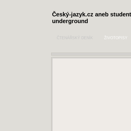
Český-jazyk.cz aneb studen
underground
ČTENÁŘSKÝ DENÍK
ŽIVOTOPISY