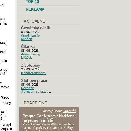
TOP 10
cké
REKLAMA
oku
AKTUÁLNĚ
é na
Čtenářský deník
05. 06. 2026
Arnošt Lustig
Miláček
йна)
Čítanka
05. 06. 2026
ících
Arnošt Lustig
Miláček
Za to
l
Životopisy
va se
25. 03. 2025
Isabel Allendeová
ětí
Slohové práce
ly
05. 06. 2026
uzova
Recenze
A vítězem se stává...
 Bitvy
, který
PRÁCE DNE
fázi
Slohový útvar:
Reportáž
в) a
Prague Car festival: Nadšenci
uň-
na jednom místě
mu byl
Pražské výstaviště PVA se rozkládá
na rovné ploše v Letňanech. Každý
 vojska