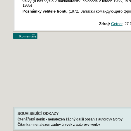
války (u nás vyšlo v nakladatelství Svoboda v letech 1966, 197
1985)
Poznámky velitele frontu
(1972, Записки командующего фро
Zdroj:
Getner
, 27.
Komentáře
SOUVISEJÍCÍ ODKAZY
Čtenářský deník
- nenalezen žádný další obsah z autorovy tvorby
Čítanka
- nenalezen žádný úryvek z autorovy tvorby