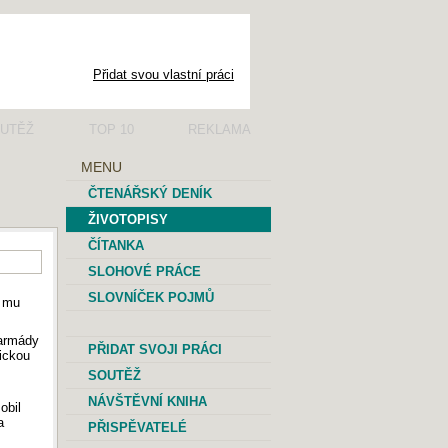
Přidat svou vlastní práci
UTĚŽ
TOP 10
REKLAMA
MENU
ČTENÁŘSKÝ DENÍK
ŽIVOTOPISY
ČÍTANKA
SLOHOVÉ PRÁCE
SLOVNÍČEK POJMŮ
a mu
 armády
PŘIDAT SVOJI PRÁCI
nickou
SOUTĚŽ
NÁVŠTĚVNÍ KNIHA
obil
a
PŘISPĚVATELÉ