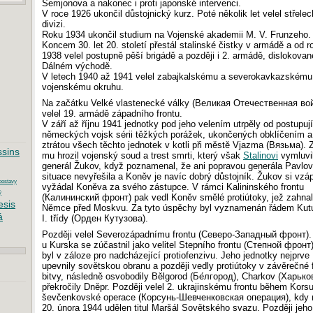
Semjonova a nakonec i proti japonské intervenci.
V roce 1926 ukončil důstojnický kurz. Poté několik let velel střele
divizi.
Roku 1934 ukončil studium na Vojenské akademii M. V. Frunzeho.
Koncem 30. let 20. století přestál stalinské čistky v armádě a od r
1938 velel postupně pěší brigádě a později i 2. armádě, dislokovan
Dálném východě.
V letech 1940 až 1941 velel zabajkalskému a severokavkazskému
vojenskému okruhu.
Na začátku Velké vlastenecké války (Великая Отечественная во
velel 19. armádě západního frontu.
V září až říjnu 1941 jednotky pod jeho velením utrpěly od postupuj
německých vojsk sérii těžkých porážek, ukončených obklíčením a
ztrátou všech těchto jednotek v kotli při městě Vjazma (Вязьма). 
sins
mu hrozil vojenský soud a trest smrti, který však
Stalinovi
vymluvi
generál Žukov, když poznamenal, že ani popravou generála Pavlo
situace nevyřešila a Koněv je navíc dobrý důstojník. Žukov si vzáp
postavy
vyžádal Koněva za svého zástupce. V rámci Kalininského frontu
ý
(Калининский фронт) pak vedl Koněv smělé protiútoky, jež zahna
esis
Němce před Moskvu. Za tyto úspěchy byl vyznamenán řádem Kut
á
I. třídy (Орден Кутузова).
Později velel Severozápadnímu frontu (Северо-Западный фронт).
u Kurska se zúčastnil jako velitel Stepního frontu (Степной фронт)
byl v záloze pro nadcházející protiofenzivu. Jeho jednotky nejprve
upevnily sovětskou obranu a později vedly protiútoky v závěrečné 
bitvy, následně osvobodily Bělgorod (Бе́лгород), Charkov (Харько
překročily Dněpr. Později velel 2. ukrajinskému frontu během Kors
ševčenkovské operace (Корсунь-Шевченковская операция), kdy 
20. února 1944 udělen titul Maršál Sovětského svazu. Později jeho