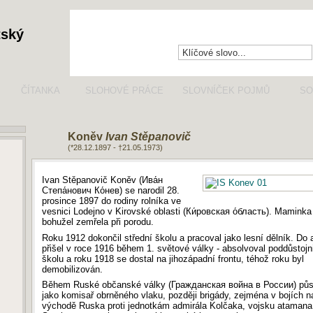
tský
ČÍTANKA
SLOHOVÉ PRÁCE
SLOVNÍČEK POJMŮ
SO
Koněv
Ivan Stěpanovič
(*28.12.1897 - †21.05.1973)
Ivan Stěpanovič Koněv (Ива́н
Степа́нович Ко́нев) se narodil 28.
prosince 1897 do rodiny rolníka ve
vesnici Lodejno v Kirovské oblasti (Ки́ровская о́бласть). Mamink
bohužel zemřela při porodu.
Roku 1912 dokončil střední školu a pracoval jako lesní dělník. Do
přišel v roce 1916 během 1. světové války - absolvoval poddůstoj
školu a roku 1918 se dostal na jihozápadní frontu, téhož roku byl
demobilizován.
Během Ruské občanské války (Гражданская война в России) půs
jako komisař obrněného vlaku, později brigády, zejména v bojích n
východě Ruska proti jednotkám admirála Kolčaka, vojsku atamana