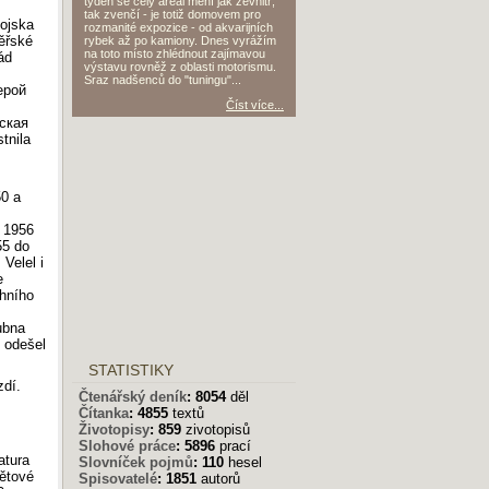
týden se celý areál mění jak zevnitř,
tak zvenčí - je totiž domovem pro
vojska
rozmanité expozice - od akvarijních
ěřské
rybek až po kamiony. Dnes vyrážím
na toto místo zhlédnout zajímavou
ád
výstavu rovněž z oblasti motorismu.
Sraz nadšenců do "tuningu"...
ерой
Číst více...
рская
tnila
50 a
u 1956
55 do
Velel i
e
chního
ubna
 odešel
STATISTIKY
zdí.
Čtenářský deník
:
8054
děl
Čítanka
:
4855
textů
Životopisy
:
859
zivotopisů
Slohové práce
:
5896
prací
atura
Slovníček pojmů
:
110
hesel
ětové
Spisovatelé
:
1851
autorů