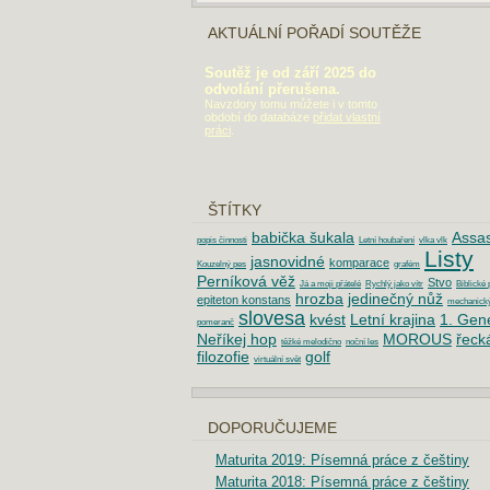
AKTUÁLNÍ POŘADÍ SOUTĚŽE
Soutěž je od září 2025 do
odvolání přerušena.
Navzdory tomu můžete i v tomto
období do databáze
přidat vlastní
práci
.
ŠTÍTKY
babička šukala
Assas
popis činnosti
Letní houbaření
vlka vlk
Listy
jasnovidné
komparace
Kouzelný pes
grafém
Perníková věž
Stvo
Já a moji přátelé
Rychlý jako vítr
Biblické 
hrozba
jedinečný nůž
epiteton konstans
mechanick
slovesa
kvést
Letní krajina
1. Gen
pomeranč
Neříkej hop
MOROUS
řeck
těžké melodično
noční les
filozofie
golf
virtuální svět
DOPORUČUJEME
Maturita 2019: Písemná práce z češtiny
Maturita 2018: Písemná práce z češtiny