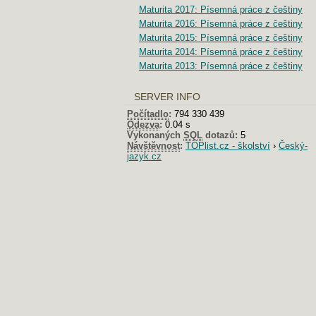
Maturita 2017: Písemná práce z češtiny
Maturita 2016: Písemná práce z češtiny
Maturita 2015: Písemná práce z češtiny
Maturita 2014: Písemná práce z češtiny
Maturita 2013: Písemná práce z češtiny
SERVER INFO
Počítadlo
:
794 330 439
Odezva
:
0.04 s
Vykonaných
SQL
dotazů:
5
Návštěvnost
:
TOPlist.cz - školství
›
Český-
jazyk.cz