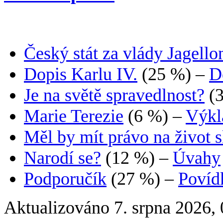
Český stát za vlády Jagello
Dopis Karlu IV.
(25 %)
–
D
Je na světě spravedlnost?
(
Marie Terezie
(6 %)
–
Výkl
Měl by mít právo na život 
Narodí se?
(12 %)
–
Úvahy
Podporučík
(27 %)
–
Povíd
Aktualizováno 7. srpna 2026,