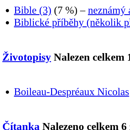
Bible (3)
(7 %)
–
neznámý 
Biblické příběhy (několik p
Životopisy
Nalezen celkem
Boileau-Despréaux Nicolas
Čítanka
Nalezeno celkem
6