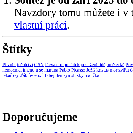
Navzdory tomu můžete i v 
vlastní práci
.
Štítky
Plivník
řečnictví
OSN
Devatero pohádek
postižení lidé
umělecké
Pov
nemocnici
jmenuju se martina
Pablo Picasso
Ježíš kristus
mor zvířat
d
lékařovy
ďáblův elixír
blbej den
syn služky
matička
Doporučujeme