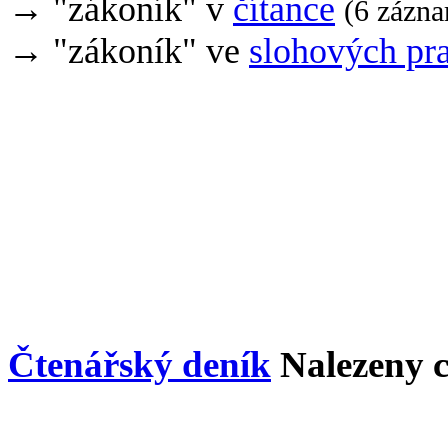
→ "zákoník" v
čítance
(6 zázn
→ "zákoník" ve
slohových pr
Čtenářský deník
Nalezeny 