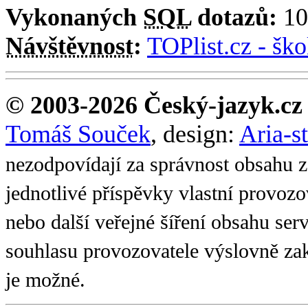
Vykonaných
SQL
dotazů:
10
Návštěvnost
:
TOPlist.cz - ško
© 2003-2026 Český-jazyk.cz
Tomáš Souček
, design:
Aria-s
nezodpovídají za správnost obsahu z
jednotlivé příspěvky vlastní provoz
nebo další veřejné šíření obsahu se
souhlasu provozovatele výslovně zak
je možné.