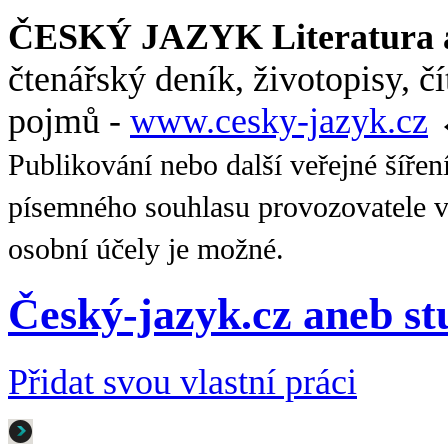
ČESKÝ JAZYK Literatura a
čtenářský deník, životopisy, č
pojmů -
www.cesky-jazyk.cz
Publikování nebo další veřejné šířen
písemného souhlasu provozovatele v
osobní účely je možné.
Český-jazyk.cz aneb s
Přidat svou vlastní práci