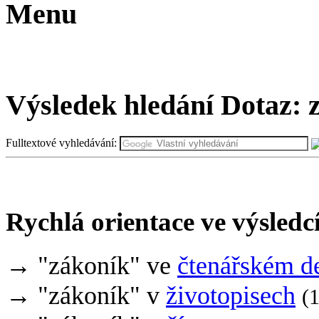
Menu
Výsledek hledání
Dotaz:
z
Fulltextové vyhledávání:
Rychlá orientace ve výsledc
→ "zákoník" ve
čtenářském d
→ "zákoník" v
životopisech
(