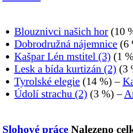
Blouznivci našich hor
(10 
Dobrodružná nájemnice
(6
Kašpar Lén mstitel (3)
(1 %
Lesk a bída kurtizán (2)
(3
Tyrolské elegie
(14 %)
–
Ka
Údolí strachu (2)
(3 %)
–
A
Slohové práce
Nalezeno ce