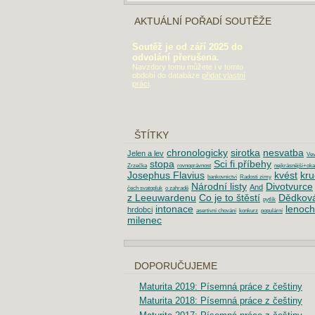
AKTUÁLNÍ POŘADÍ SOUTĚŽE
Soutěž je od září 2025 do
odvolání přerušena.
Navzdory tomu můžete i v tomto
období do databáze
přidat vlastní
práci
.
ŠTÍTKY
chronologicky
sirotka
nesvatba
Jelen a lev
Vev
stopa
Sci fi příbehy
Zrzečka
rovnoprávnost
nejkrásnější+ok
Josephus Flavius
kvést
kru
bankovnictví
Radosti zimy
Národní listy
Divotvurce
And
čech svatopluk
o zahradě
z Leeuwardenu
Co je to štěstí
Dědkov
pytlík
intonace
lenoch
hrdobci
asertivní chování
konkurz
populární
milenec
DOPORUČUJEME
Maturita 2019: Písemná práce z češtiny
Maturita 2018: Písemná práce z češtiny