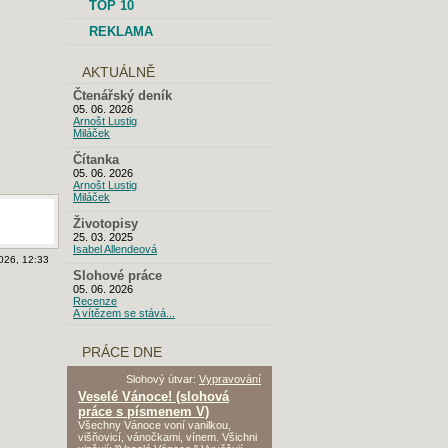
TOP 10
REKLAMA
AKTUÁLNĚ
Čtenářský deník
05. 06. 2026
Arnošt Lustig
Miláček
Čítanka
05. 06. 2026
Arnošt Lustig
Miláček
Životopisy
25. 03. 2025
Isabel Allendeová
026, 12:33
Slohové práce
05. 06. 2026
Recenze
A vítězem se stává...
PRÁCE DNE
Slohový útvar:
Vypravování
Veselé Vánoce! (slohová
práce s písmenem V)
Všechny Vánoce voní vanilkou,
višňovicí, vánočkami, vínem. Všichni