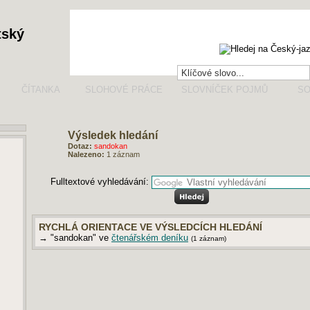
tský
ČÍTANKA
SLOHOVÉ PRÁCE
SLOVNÍČEK POJMŮ
SO
Výsledek hledání
Dotaz:
sandokan
Nalezeno:
1 záznam
Fulltextové vyhledávání:
RYCHLÁ ORIENTACE VE VÝSLEDCÍCH HLEDÁNÍ
→ "sandokan" ve
čtenářském deníku
(1 záznam)