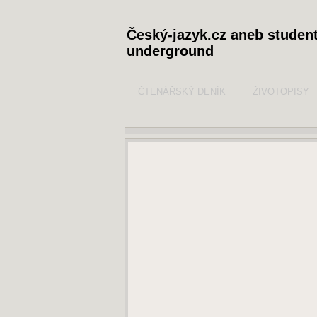
Český-jazyk.cz aneb studen
underground
ČTENÁŘSKÝ DENÍK
ŽIVOTOPISY