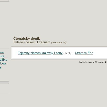
Čtenářský deník
Nalezen celkem
1
záznam
(relevance %)
Tajemný plamen královny Loany
–
Umberto Eco
erka
(12 %)
amžik
cifixu
Aktualizováno 9. srpna 2
Lea
á