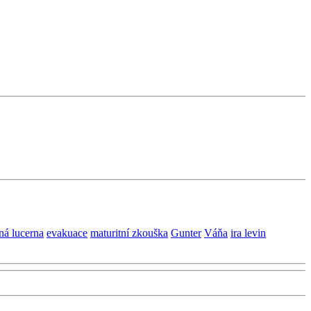
ná lucerna
evakuace
maturitní zkouška
Gunter
Váňa
ira levin