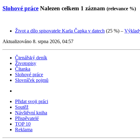
Slohové práce
Nalezen celkem
1
záznam
(relevance %)
Život a dílo spisovatele Karla Čapka v datech
(25 %)
–
Výklad
Aktualizováno 8. srpna 2026, 04:57
Čtenářský deník
Životopisy
Čítanka
Slohové práce
Slovníček pojmů
Přidat svoji práci
Soutěž
Návštěvní kniha
Přispěvatelé
TOP 10
Reklama