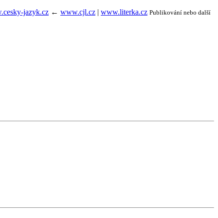
cesky-jazyk.cz
←
www.cjl.cz
|
www.literka.cz
Publikování nebo další