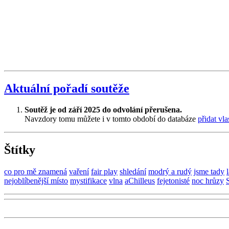
Aktuální pořadí soutěže
Soutěž je od září 2025 do odvolání přerušena.
Navzdory tomu můžete i v tomto období do databáze
přidat vla
Štítky
co pro mě znamená
vaření
fair play
shledání
modrý a rudý
jsme tady
nejoblíbenější místo
mystifikace
vlna
aChilleus
fejetonisté
noc hrůzy