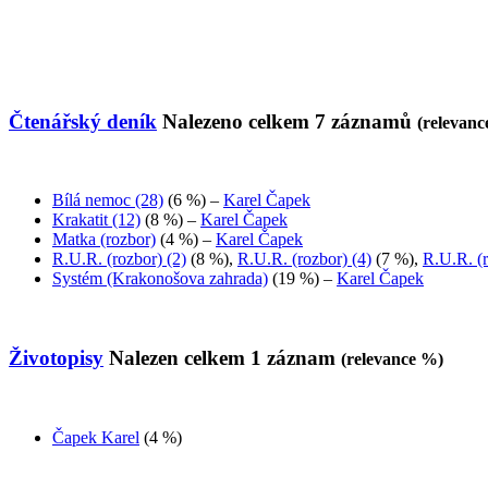
Čtenářský deník
Nalezeno celkem
7
záznamů
(relevan
Bílá nemoc (28)
(6 %)
–
Karel Čapek
Krakatit (12)
(8 %)
–
Karel Čapek
Matka (rozbor)
(4 %)
–
Karel Čapek
R.U.R. (rozbor) (2)
(8 %)
,
R.U.R. (rozbor) (4)
(7 %)
,
R.U.R. (r
Systém (Krakonošova zahrada)
(19 %)
–
Karel Čapek
Životopisy
Nalezen celkem
1
záznam
(relevance %)
Čapek Karel
(4 %
)