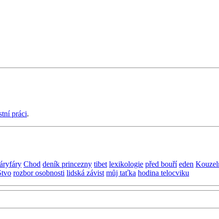
stní práci
.
láryfáry
Chod
deník princezny
tibet
lexikologie
před bouří
eden
Kouzel
Stvo
rozbor osobnosti
lidská závist
můj taťka
hodina telocviku