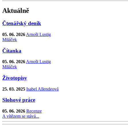
Aktuálně
Čtenářský deník
05. 06. 2026
Arnošt Lustig
Miláček
Čítanka
05. 06. 2026
Arnošt Lustig
Miláček
Životopisy
25. 03. 2025
Isabel Allendeová
Slohové práce
05. 06. 2026
Recenze
A vítězem se stává...