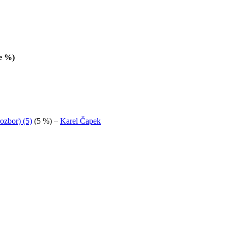
ce %)
ozbor) (5)
(5 %)
–
Karel Čapek