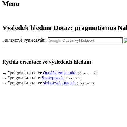
Menu
Výsledek hledání
Dotaz:
pragmatismus
Na
Fulltextové vyhledávání:
Rychlá orientace ve výsledcích hledání
→ "pragmatismus" ve
čtenářském deníku
(7 záznamů)
→ "pragmatismus" v
životopisech
(1 záznam)
→ "pragmatismus" ve
slohových pracích
(1 záznam)