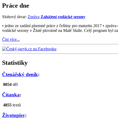
Práce dne
Slohový útvar:
Zpráva
Zahájení vodácké sezony
• jedno ze zadání písemné práce z češtiny pro maturitu 2017 • zpráv
vodácké sezony v Žluté plovárně na Malé Skále. Celý program byl za
Číst více...
Statistiky
Čtenářský deník
:
8054
děl
Čítanka
:
4855
textů
Životopisy
: