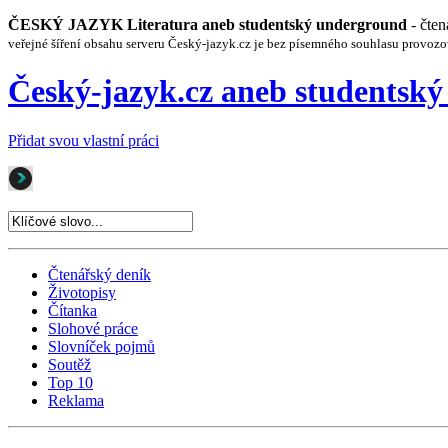
ČESKÝ JAZYK Literatura aneb studentský underground
- čte
veřejné šíření obsahu serveru Český-jazyk.cz je bez písemného souhlasu provozo
Český-jazyk.cz aneb studentsk
Přidat svou vlastní práci
Čtenářský deník
Životopisy
Čítanka
Slohové práce
Slovníček pojmů
Soutěž
Top 10
Reklama