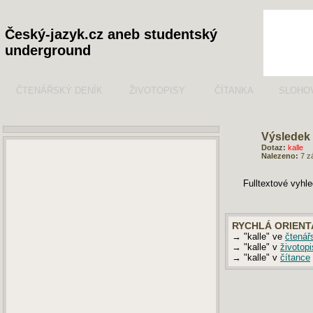
Český-jazyk.cz aneb studentský
underground
ČTENÁŘSKÝ DENÍK
ŽIVOTOPISY
ČÍTANKA
SLOHO
Výsledek 
Dotaz:
kalle
Nalezeno:
7 z
Fulltextové vyhl
RYCHLÁ ORIENT
→ "kalle" ve
čtenář
→ "kalle" v
životop
→ "kalle" v
čítance