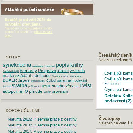
AKTUÁLNÍ POŘADÍ SOUTĚŽE
Soutěž je od září 2025 do
odvolání přerušena.
Navzdory tomu můžete i v tomto
období do databáze
přidat vlastní
práci
.
Čtenářský deník
ŠTÍTKY
Nalezeno celkem
5
synekdocha
popis knihy
jednou ano
výslovnost
bernardy
Rozprava
lorelei
zemrela
Jindřich Hořejší
Čtyři a půl kama
matka
skládání
adelheide
Střepiny v trávě
muži a ženy
Čtyři a půl kam
BOXER
Jirous
saruman
Collodi
polekání
krátké povidky
Friedrich
svatba
Twist
stavba věty
Bledule
listopad
pošli to dál
zho
Čtyři a půl kama
autoportrét
O přiřode
srovnání
Burdov
Detektiv Kall
podezření (2)
DOPORUČUJEME
Životopisy
Maturita 2019: Písemná práce z češtiny
Nalezen celkem
1
z
Maturita 2018: Písemná práce z češtiny
Maturita 2017: Písemná práce z češtiny