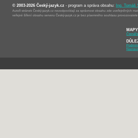
© 2003-2026 Český-jazyk.cz
- program a správa obsahu:
Ing. Tomáš
Autoři stránek Český-jazyk.cz nezodpovídají za správnost obsahu zde uveřejněných mater
veřejné šíření obsahu serveru Český-jazyk.cz je bez písemného souhlasu provozovatele 
MAPY
Čtenářs
DŮLE
Podmín
Nastav