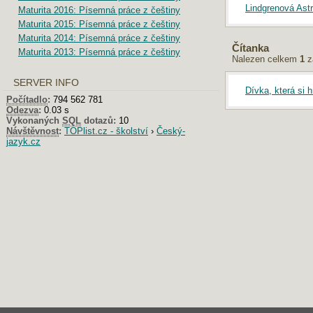
Lindgrenová Astr
Maturita 2016: Písemná práce z češtiny
Maturita 2015: Písemná práce z češtiny
Maturita 2014: Písemná práce z češtiny
Čítanka
Maturita 2013: Písemná práce z češtiny
Nalezen celkem
1
z
SERVER INFO
Dívka, která si 
Počítadlo
:
794 562 781
Odezva
:
0.03 s
Vykonaných
SQL
dotazů:
10
Návštěvnost
:
TOPlist.cz - školství
›
Český-
jazyk.cz