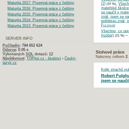
Maturita 2017: Písemná práce z češtiny
(2)
,
Všechn
(37 %)
mateřské školce 
Maturita 2016: Písemná práce z češtiny
se naučil v mate
Maturita 2015: Písemná práce z češtiny
znát, jsem se na
Maturita 2014: Písemná práce z češtiny
potřebuju znát, 
Fulghum
Maturita 2013: Písemná práce z češtiny
Všechno, co opra
(rozbor)
–
(21 %)
SERVER INFO
Počítadlo
:
794 652 624
Odezva
:
0.05 s
Slohové práce
Vykonaných
SQL
dotazů:
12
Nalezeny celkem
2
Návštěvnost
:
TOPlist.cz - školství
›
Český-
jazyk.cz
Kolik strachů m
Robert Fulghu
jsem se nauči