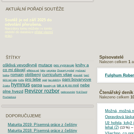
AKTUÁLNÍ POŘADÍ SOUTĚŽE
Soutěž je od září 2025 do
odvolání přerušena.
Navzdory tomu můžete i v tomto
období do databáze
přidat vlastní
práci
.
Spisovatelé
ŠTÍTKY
Nalezen celkem
1
a
ošklivá vevodkyně
mutace
knihy a
pes vypravuje
co mi dávají
eiffelova vež
fotka
ramajána
Ztracený symbol
vyučovací
romain
oblíbený
curriculum vitae
Fulghum Rober
hodina
přesvědč
hasič
pro tebe
pani bovaryove
těžší než nebe
truhla
spád
bez elektřiny
hymnus
garpa
nebe
tak a je po mně
Zrádce
bezedný rok
Revizor rozbor
plne hvezd
Čtenářský deník
nedorozumění
Král David
Nalezeno celkem
1
Procházková
Možná, možná 
DOPORUČUJEME
Opravdová lásk
Už hořela, když 
Maturita 2019: Písemná práce z češtiny
lehal (2)
(13 %)
Maturita 2018: Písemná práce z češtiny
Všechno, co opra