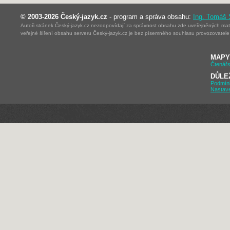
© 2003-2026 Český-jazyk.cz
- program a správa obsahu:
Ing. Tomáš
Autoři stránek Český-jazyk.cz nezodpovídají za správnost obsahu zde uveřejněných mater
veřejné šíření obsahu serveru Český-jazyk.cz je bez písemného souhlasu provozovatele 
MAPY
Čtenářs
DŮLE
Podmín
Nastav