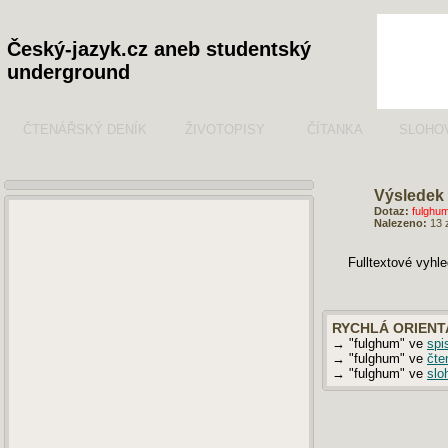
Český-jazyk.cz aneb studentský
underground
ČTENÁŘSKÝ DENÍK
ŽIVOTOPISY
ČÍTANKA
SLOHO
Výsledek 
Dotaz:
fulghu
Nalezeno:
13 
Fulltextové vyhl
RYCHLÁ ORIENT
→ "fulghum" ve
spi
→ "fulghum" ve
čte
→ "fulghum" ve
slo