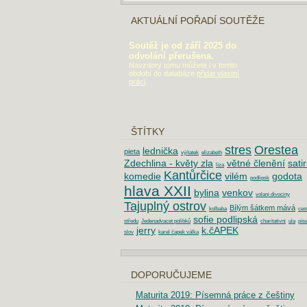
AKTUÁLNÍ POŘADÍ SOUTĚŽE
Soutěž je od září 2025 do
odvolání přerušena.
Navzdory tomu můžete i v tomto
období do databáze
přidat vlastní
práci
.
ŠTÍTKY
stres
Orestea
lednička
pieta
výňatek
elizabeth
Zdechlina - květy zla
větné členění
sati
líza
Kantůrčice
komedie
vilém
godota
podlipsk
hlava XXII
bylina
venkov
volani divociny
Tajuplný ostrov
Bílým šátkem mává
kolbaba
ces
sofie podlipská
středu
Jedenadvacet polibků
charitativni
ula
pís
jerry
k.čAPEK
slov
karel čapek válka
DOPORUČUJEME
Maturita 2019: Písemná práce z češtiny