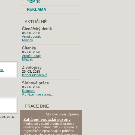
TOP 10
REKLAMA
AKTUÁLNĚ
Čtenářský deník
05. 06. 2026
Arnošt Lustig
Miláček
Čítanka
05. 06. 2026
Arnošt Lustig
Miláček
Životopisy
val
25. 03. 2025
Isabel Allendeová
Slohové práce
05. 06. 2026
Recenze
A vítězem se stává...
PRÁCE DNE
Slohový útvar:
Zpráva
2026, 03:11
Zahájení vodácké sezony
• jedno ze zadání písemné práce z
češtiny pro maturitu 2017 • zpráva do
regionálního zpravodaje o průběhu
akce představené ve výchozím textu