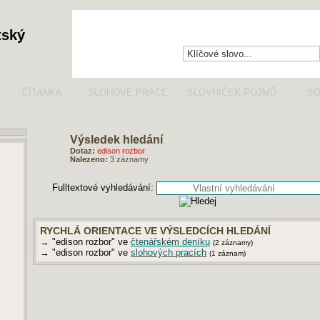
tský
ČÍTANKA
SLOHOVÉ PRÁCE
SLOVNÍČEK POJMŮ
SO
Výsledek hledání
Dotaz:
edison rozbor
Nalezeno:
3 záznamy
Fulltextové vyhledávání:
RYCHLÁ ORIENTACE VE VÝSLEDCÍCH HLEDÁNÍ
→ "edison rozbor" ve
čtenářském deníku
(2 záznamy)
→ "edison rozbor" ve
slohových pracích
(1 záznam)