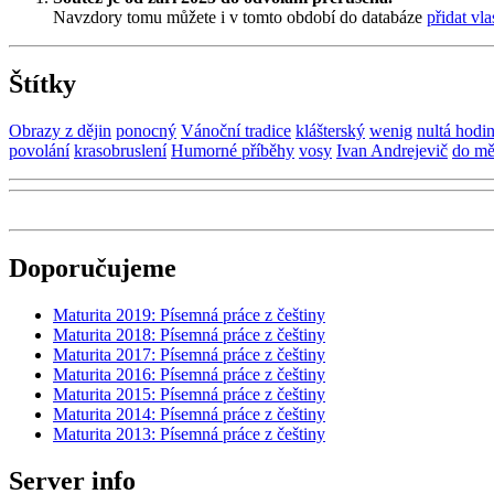
Navzdory tomu můžete i v tomto období do databáze
přidat vla
Štítky
Obrazy z dějin
ponocný
Vánoční tradice
klášterský
wenig
nultá hodi
povolání
krasobruslení
Humorné příběhy
vosy
Ivan Andrejevič
do mě
Doporučujeme
Maturita 2019: Písemná práce z češtiny
Maturita 2018: Písemná práce z češtiny
Maturita 2017: Písemná práce z češtiny
Maturita 2016: Písemná práce z češtiny
Maturita 2015: Písemná práce z češtiny
Maturita 2014: Písemná práce z češtiny
Maturita 2013: Písemná práce z češtiny
Server info