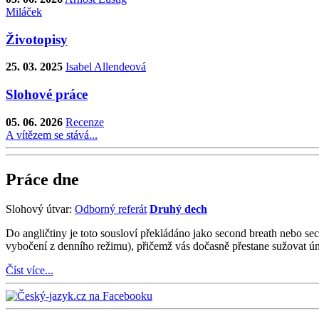
Miláček
Životopisy
25. 03. 2025
Isabel Allendeová
Slohové práce
05. 06. 2026
Recenze
A vítězem se stává...
Práce dne
Slohový útvar:
Odborný referát
Druhý dech
Do angličtiny je toto sousloví překládáno jako second breath nebo s
vybočení z denního režimu), přičemž vás dočasně přestane sužovat úna
Číst více...