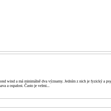
econd wind a má minimálně dva významy. Jedním z nich je fyzický a psy
va a ospalost. Často je velmi...