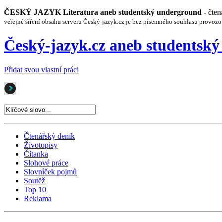
ČESKÝ JAZYK Literatura aneb studentský underground
- čte
veřejné šíření obsahu serveru Český-jazyk.cz je bez písemného souhlasu provozo
Český-jazyk.cz aneb studentsk
Přidat svou vlastní práci
Čtenářský deník
Životopisy
Čítanka
Slohové práce
Slovníček pojmů
Soutěž
Top 10
Reklama