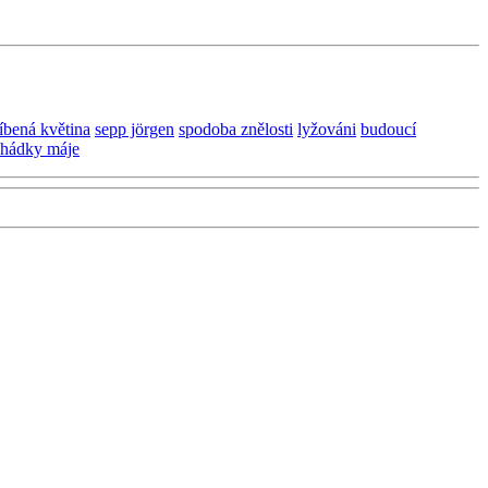
íbená květina
sepp jörgen
spodoba znělosti
lyžováni
budoucí
hádky máje