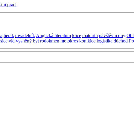
stní práci
.
na
herák
divadelník
Anglická literatura
klice
maturitu
návštěvni dny
Obl
síce
vid
vysněný byt
rodokmen
motokros
koniklec
logistika
důchod
Po