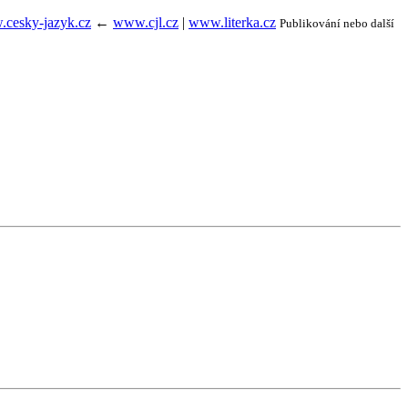
cesky-jazyk.cz
←
www.cjl.cz
|
www.literka.cz
Publikování nebo další