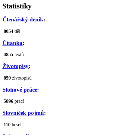
Statistiky
Čtenářský deník
:
8054
děl
Čítanka
:
4855
textů
Životopisy
:
859
zivotopisů
Slohové práce
:
5896
prací
Slovníček pojmů
:
110
hesel