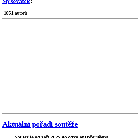
Spisovatelé
:
1851
autorů
Aktuální pořadí soutěže
Soutěž je od září 2025 do odvolání přerušena.