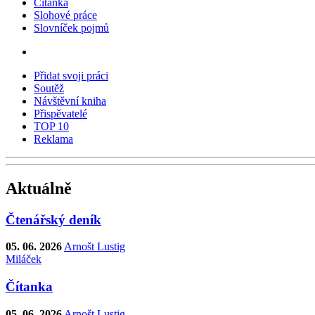
Čítanka
Slohové práce
Slovníček pojmů
Přidat svoji práci
Soutěž
Návštěvní kniha
Přispěvatelé
TOP 10
Reklama
Aktuálně
Čtenářský deník
05. 06. 2026
Arnošt Lustig
Miláček
Čítanka
05. 06. 2026
Arnošt Lustig