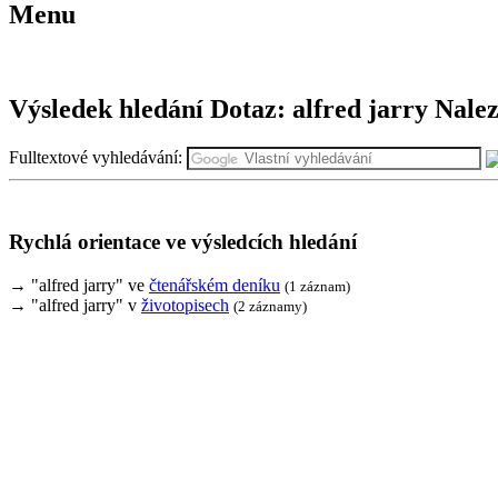
Menu
Výsledek hledání
Dotaz:
alfred jarry
Nalez
Fulltextové vyhledávání:
Rychlá orientace ve výsledcích hledání
→ "alfred jarry" ve
čtenářském deníku
(1 záznam)
→ "alfred jarry" v
životopisech
(2 záznamy)