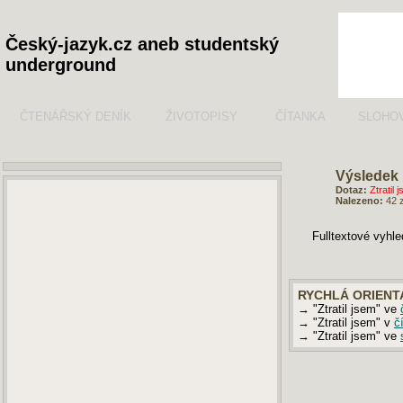
Český-jazyk.cz aneb studentský
underground
ČTENÁŘSKÝ DENÍK
ŽIVOTOPISY
ČÍTANKA
SLOHO
Výsledek 
Dotaz:
Ztratil 
Nalezeno:
42 
Fulltextové vyhl
RYCHLÁ ORIENT
→ "Ztratil jsem" ve
→ "Ztratil jsem" v
č
→ "Ztratil jsem" ve