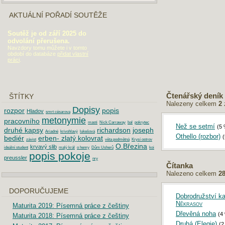
AKTUÁLNÍ POŘADÍ SOUTĚŽE
Soutěž je od září 2025 do
odvolání přerušena.
Navzdory tomu můžete i v tomto
období do databáze
přidat vlastní
práci
.
Čtenářský deník
ŠTÍTKY
Nalezeny celkem
2
Dopisy
rozpor
popis
Hladov
smrt césarova
metonymie
pracovního
masti
Nick Carraway
bal
pokrytec
Než se setmí
(5
druhé kapsy
richardson
joseph
Ariadné
krivohlavý
lukešová
Othello (rozbor)
bediér
erben- zlatý kolovrat
závist
věta podmětná
Krysí ostrov
O.Březina
krvavý slib
ideální student
malý král
o henry
Dům Usherů
koi
popis pokoje
preussler
nry
Čítanka
Nalezeno celkem
2
DOPORUČUJEME
Dobrodružství ka
Někrasov
Maturita 2019: Písemná práce z češtiny
Dřevěná noha
(4
Maturita 2018: Písemná práce z češtiny
Druhá (Elegie)
(2