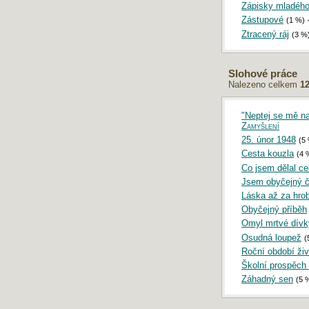
Zápisky mladého 
Zástupové
(1 %)
Ztracený ráj
(3 %
Slohové práce
Nalezeno celkem
1
"Neptej se mě na 
Zamyšlení
25. únor 1948
(5
Cesta kouzla
(4 
Co jsem dělal ce
Jsem obyčejný 
Láska až za hro
Obyčejný příběh
Omyl mrtvé dívk
Osudná loupež
(
Roční období živ
Školní prospěch
Záhadný sen
(5 