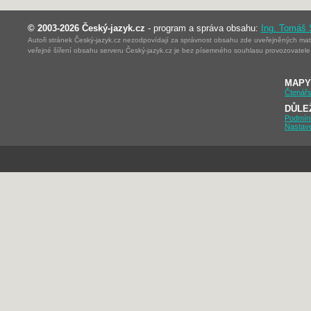
© 2003-2026 Český-jazyk.cz
- program a správa obsahu:
Ing. Tomáš
Autoři stránek Český-jazyk.cz nezodpovídají za správnost obsahu zde uveřejněných mater
veřejné šíření obsahu serveru Český-jazyk.cz je bez písemného souhlasu provozovatele 
MAPY
Čtenářs
DŮLE
Podmín
Nastav