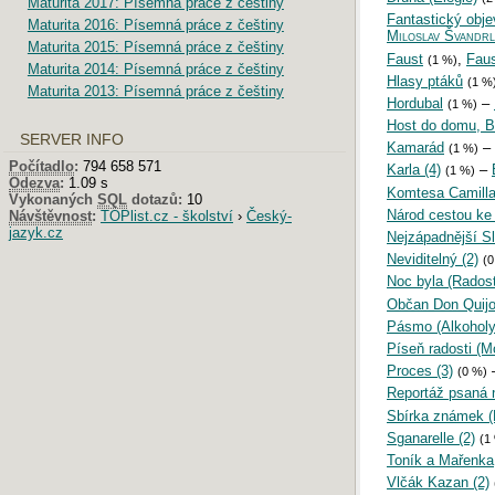
Maturita 2017: Písemná práce z češtiny
Fantastický obje
Maturita 2016: Písemná práce z češtiny
Miloslav Švandrl
Maturita 2015: Písemná práce z češtiny
Faust
,
Faus
(1 %)
Maturita 2014: Písemná práce z češtiny
Hlasy ptáků
(1 %
Maturita 2013: Písemná práce z češtiny
Hordubal
–
(1 %)
Host do domu, 
SERVER INFO
Kamarád
–
(1 %)
Počítadlo
:
794 658 571
Karla (4)
–
(1 %)
Odezva
:
1.09 s
Komtesa Camill
Vykonaných
SQL
dotazů:
10
Národ cestou ke
Návštěvnost
:
TOPlist.cz - školství
›
Český-
jazyk.cz
Nejzápadnější S
Neviditelný (2)
(0
Noc byla (Radost
Občan Don Quijo
Pásmo (Alkoholy
Píseň radosti (M
Proces (3)
(0 %)
Reportáž psaná n
Sbírka známek (
Sganarelle (2)
(1
Toník a Mařenka
Vlčák Kazan (2)