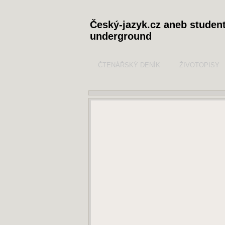
Český-jazyk.cz aneb studen
underground
ČTENÁŘSKÝ DENÍK
ŽIVOTOPISY