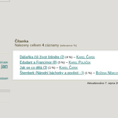
Čítanka
Nalezeny celkem
4
záznamy
(relevance %)
Dášeňka čili život štěněte (2)
–
Karel Čapek
(4 %)
Edudant a Francimor (8)
–
Karel Poláček
(3 %)
cký ezop
jan
Jak se co dělá (3)
–
Karel Čapek
i
(1 %)
Šternberk (Národní báchorky a pověsti - I)
–
Božena Němco
(1 %)
milovaný
Aktualizováno 7. srpna 