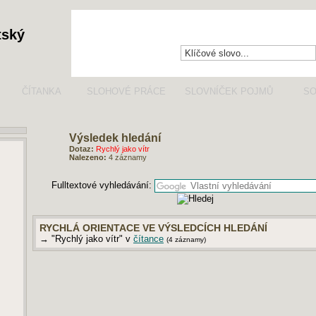
tský
ČÍTANKA
SLOHOVÉ PRÁCE
SLOVNÍČEK POJMŮ
SO
Výsledek hledání
Dotaz:
Rychlý jako vítr
Nalezeno:
4 záznamy
Fulltextové vyhledávání:
RYCHLÁ ORIENTACE VE VÝSLEDCÍCH HLEDÁNÍ
→ "Rychlý jako vítr" v
čítance
(4 záznamy)