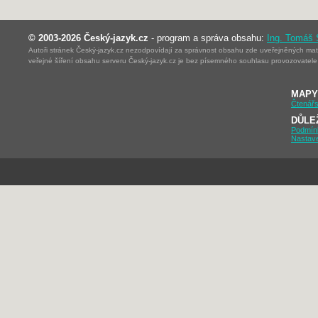
© 2003-2026 Český-jazyk.cz
- program a správa obsahu:
Ing. Tomáš
Autoři stránek Český-jazyk.cz nezodpovídají za správnost obsahu zde uveřejněných mater
veřejné šíření obsahu serveru Český-jazyk.cz je bez písemného souhlasu provozovatele 
MAPY
Čtenářs
DŮLE
Podmín
Nastav