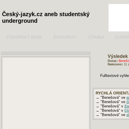
Český-jazyk.cz aneb studentský
underground
ČTENÁŘSKÝ DENÍK
ŽIVOTOPISY
ČÍTANKA
SLOHO
Výsledek 
Dotaz:
Benešo
Nalezeno:
11 
Fulltextové vyhl
RYCHLÁ ORIENT
→ "Benešová" ve
s
→ "Benešová" ve
č
→ "Benešová" v
ži
→ "Benešová" v
čí
→ "Benešová" ve
s