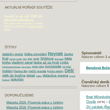
AKTUÁLNÍ POŘADÍ SOUTĚŽE
Soutěž je od září 2025 do
odvolání přerušena.
Navzdory tomu můžete i v tomto
období do databáze
přidat vlastní
práci
.
ŠTÍTKY
Spisovatelé
Reynek
staticky popis
Volba povolání
Janko
Nalezen celkem
1
a
Král
Stýblová
bible
spo
strah
zázraky se dějí
štika
dominantní
kniha
vladimír páral
láska až za hrob
Lirika
normandie
moje ruka
co chci
Zamilovaná princezna
sen o lásce
Benešová Bože
Déšť
Indiáni
Pianista film
holčičí pravidla
lyricko epicky
útěk do budína
detail
didactica magna
grafém
co je to
dokořán
fimfárum
Čtenářský deník
Nalezeno celkem
5
DOPORUČUJEME
Bratr Mlčenlivéh
Člověk
–
(10 %)
Maturita 2019: Písemná práce z češtiny
Zlý začátek (Řad
Maturita 2018: Písemná práce z češtiny