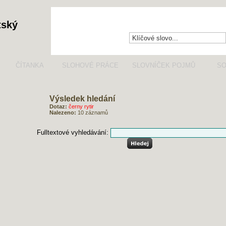
tský
ČÍTANKA
SLOHOVÉ PRÁCE
SLOVNÍČEK POJMŮ
SO
Výsledek hledání
Dotaz:
černy rytir
Nalezeno:
10 záznamů
Fulltextové vyhledávání:
RYCHLÁ ORIENTACE VE VÝSLEDCÍCH HLEDÁNÍ
→ "černy rytir" ve
čtenářském deníku
(7 záznamů)
→ "černy rytir" v
životopisech
(1 záznam)
→ "černy rytir" v
čítance
(2 záznamy)