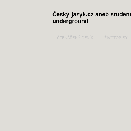
Český-jazyk.cz aneb studen
underground
ČTENÁŘSKÝ DENÍK
ŽIVOTOPISY