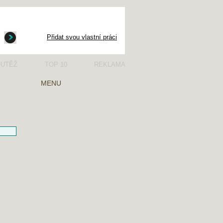
Přidat svou vlastní práci
UTĚŽ
TOP 10
REKLAMA
MENU
ČTENÁŘSKÝ DENÍK
ŽIVOTOPISY
ČÍTANKA
SLOHOVÉ PRÁCE
SLOVNÍČEK POJMŮ
PŘIDAT SVOJI PRÁCI
SOUTĚŽ
NÁVŠTĚVNÍ KNIHA
PŘISPĚVATELÉ