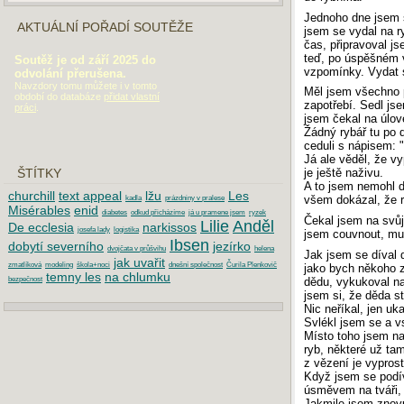
Jednoho dne jsem s
AKTUÁLNÍ POŘADÍ SOUTĚŽE
jsem se vydal na r
čas, připravoval j
teď, po úspěšném v
Soutěž je od září 2025 do
vzpomínky. Vydat s
odvolání přerušena.
Navzdory tomu můžete i v tomto
Měl jsem všechno p
období do databáze
přidat vlastní
zapotřebí. Sedl js
práci
.
jsem čekal na úlov
Žádný rybář tu po dě
ceduli s nápisem: 
Já ale věděl, že v
je ještě naživu.
ŠTÍTKY
A to jsem nemohl do
churchill
text appeal
lžu
Les
všem dokázal, že ry
kadla
prázdniny v pralese
Misérables
enid
diabetes
odkud přicházíme
já u pramene jsem
ryzek
Čekal jsem na svůj 
Lilie
Anděl
De ecclesia
narkissos
josefa lady
logistika
jsem couvnout, mus
Ibsen
dobytí severního
jezírko
dvojčata v průšvihu
helena
Jak jsem se díval d
jak uvařit
zmatlíková
modeling
škola+noci
dnešní společnost
Čurila Plenkovič
jako bych někoho z
temny les
na chlumku
dědu, vykukoval na
bezpečnost
jsem si, že děda st
Nic neříkal, jen uk
Svlékl jsem se a v
Místo toho jsem na
DOPORUČUJEME
ryb, některé už ta
Maturita 2019: Písemná práce z češtiny
z vězení je vyprost
Když jsem se podív
Maturita 2018: Písemná práce z češtiny
úsměvem na tváři, 
Maturita 2017: Písemná práce z češtiny
Jakmile jsem znovu 