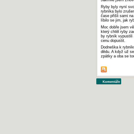
Maturita 2016: Písemná práce z češtiny
Ryby byly nyní svo
Maturita 2015: Písemná práce z češtiny
rybníka bylo zrušeno
čase přišli sami na 
Maturita 2014: Písemná práce z češtiny
líbilo se jim, jak 
Maturita 2013: Písemná práce z češtiny
Moc dobře jsem vědě
který chtěl ryby za
SERVER INFO
by rybník vypustili
cenu dopustit.
Počítadlo
:
794 699 075
Odezva
:
0.02 s
Dodneška k rybníku
Vykonaných
SQL
dotazů:
3
dědu. A když už se
Návštěvnost
:
TOPlist.cz - školství
›
Český-
zpátky a oba se t
jazyk.cz
Komentáře