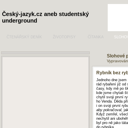
Český-jazyk.cz aneb studentský
underground
ČTENÁŘSKÝ DENÍK
ŽIVOTOPISY
ČÍTANKA
SLOHO
Slohové 
Vypravován
Rybník bez ry
Jednoho dne jsem s
rád rybaření již od
časy, kdy mě po šk
kde jsme chytali št
chytil svoji první 
ho Venda. Děda při
i on svoji první ryb
aby pokračoval,
jak
Když zemřel, všech
nechytil ani ubohé
byl pro ně jako tát
do rybníka.