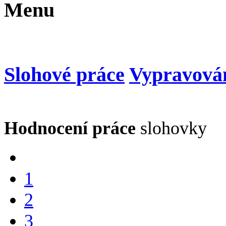
Menu
Slohové práce
Vypravová
Hodnocení práce
slohovky
1
2
3