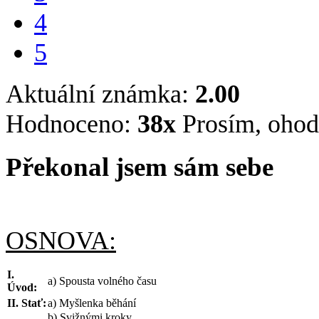
4
5
Aktuální známka:
2.00
Hodnoceno:
38
x
Prosím, ohod
Překonal jsem sám sebe
OSNOVA:
I.
a) Spousta volného času
Úvod:
II. Stať:
a) Myšlenka běhání
b) Svižnými kroky