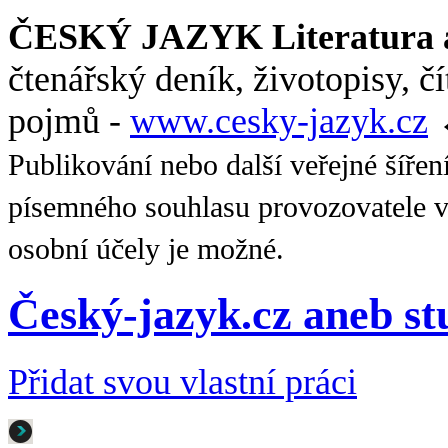
ČESKÝ JAZYK Literatura a
čtenářský deník, životopisy, č
pojmů -
www.cesky-jazyk.cz
Publikování nebo další veřejné šířen
písemného souhlasu provozovatele v
osobní účely je možné.
Český-jazyk.cz aneb s
Přidat svou vlastní práci