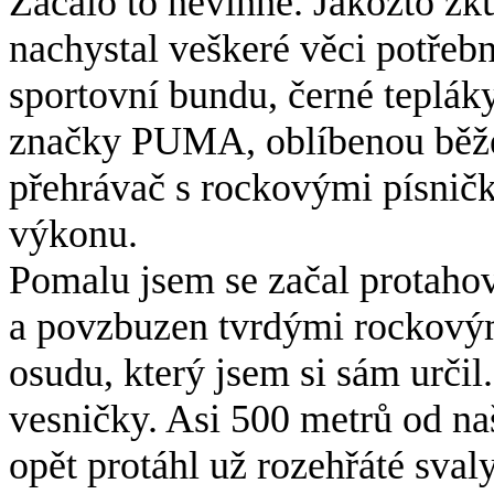
Začalo to nevinně. Jakožto zk
nachystal veškeré věci potřebn
sportovní bundu, černé teplák
značky PUMA, oblíbenou běž
přehrávač s rockovými písnič
výkonu.
Pomalu jsem se začal protahov
a povzbuzen tvrdými rockovým
osudu, který jsem si sám určil
vesničky. Asi 500 metrů od na
opět protáhl už rozehřáté svaly