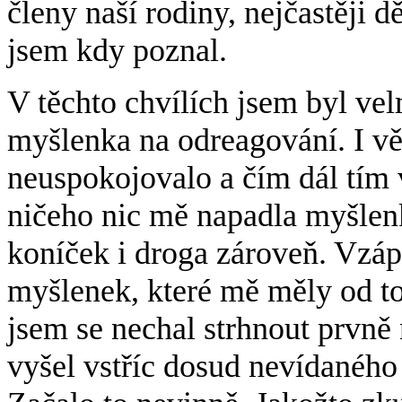
členy naší rodiny, nejčastěji 
jsem kdy poznal.
V těchto chvílích jsem byl v
myšlenka na odreagování. I v
neuspokojovalo a čím dál tím 
ničeho nic mě napadla myšlenk
koníček i droga zároveň. Vzáp
myšlenek, které mě měly od t
jsem se nechal strhnout prvn
vyšel vstříc dosud nevídanéh