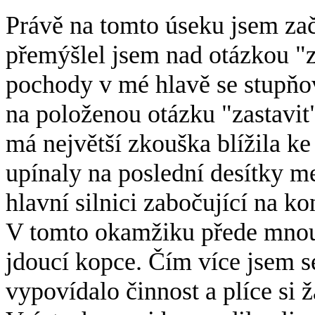
Právě na tomto úseku jsem zač
přemýšlel jsem nad otázkou "z
pochody v mé hlavě se stupňov
na položenou otázku "zastavit" 
má největší zkouška blížila k
upínaly na poslední desítky me
hlavní silnici zabočující na k
V tomto okamžiku přede mnou 
jdoucí kopce. Čím více jsem se
vypovídalo činnost a plíce si 