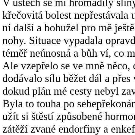
V ústech se mi hromadily sliny
křečovitá bolest nepřestávala 
ní další a bohužel pro mě ješt
nohy. Situace vypadala opravd
téměř neúnosná a bůh ví, co m
Ale vzepřelo se ve mně něco, c
dodávalo sílu běžet dál a přes
dokud plán mé cesty nebyl zav
Byla to touha po sebepřekonán
užít si štěstí způsobené hormo
zátěží zvané endorfiny a enkef