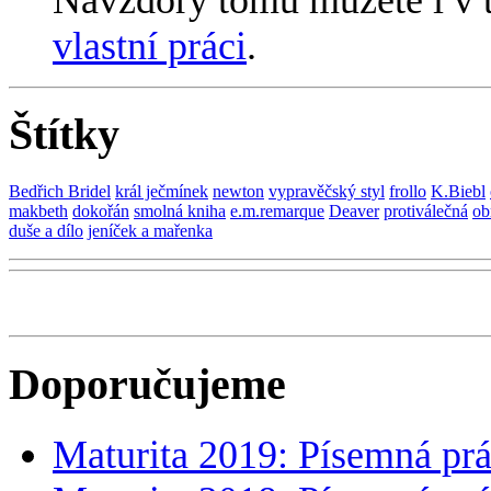
vlastní práci
.
Štítky
Bedřich Bridel
král ječmínek
newton
vypravěčský styl
frollo
K.Biebl
makbeth
dokořán
smolná kniha
e.m.remarque
Deaver
protiválečná
ob
duše a dílo
jeníček a mařenka
Doporučujeme
Maturita 2019: Písemná prá