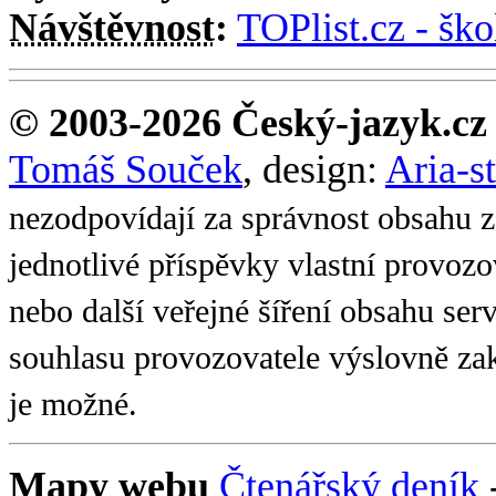
Návštěvnost
:
TOPlist.cz - ško
© 2003-2026 Český-jazyk.cz
Tomáš Souček
, design:
Aria-s
nezodpovídají za správnost obsahu z
jednotlivé příspěvky vlastní provoz
nebo další veřejné šíření obsahu se
souhlasu provozovatele výslovně zak
je možné.
Mapy webu
Čtenářský deník