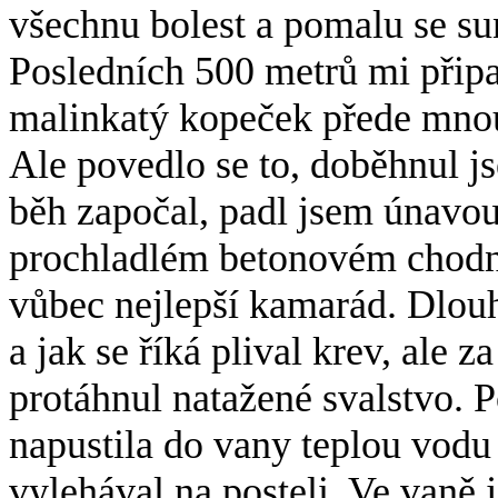
všechnu bolest a pomalu se sun
Posledních 500 metrů mi připa
malinkatý kopeček přede mnou
Ale povedlo se to, doběhnul js
běh započal, padl jsem únavou
prochladlém betonovém chodník
vůbec nejlepší kamarád. Dlou
a jak se říká plival krev, ale 
protáhnul natažené svalstvo.
napustila do vany teplou vodu
vylehával na posteli. Ve vaně 