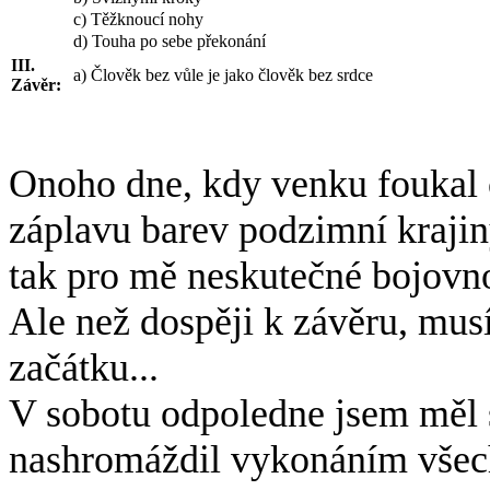
c) Těžknoucí nohy
d) Touha po sebe překonání
III.
a) Člověk bez vůle je jako člověk bez srdce
Závěr:
Onoho dne, kdy venku foukal c
záplavu barev podzimní krajin
tak pro mě neskutečné bojovno
Ale než dospěji k závěru, mus
začátku...
V sobotu odpoledne jsem měl 
nashromáždil vykonáním všech