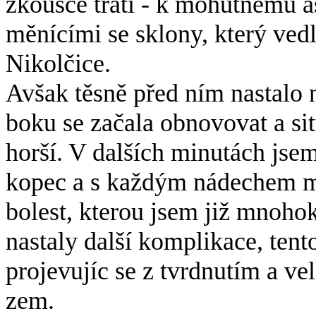
zkoušce trati - k mohutnému a
měnícími se sklony, který vedl
Nikolčice.
Avšak těsně před ním nastalo 
boku se začala obnovovat a si
horší. V dalších minutách jse
kopec a s každým nádechem mi
bolest, kterou jsem již mnohok
nastaly další komplikace, tent
projevujíc se z tvrdnutím a ve
zem.