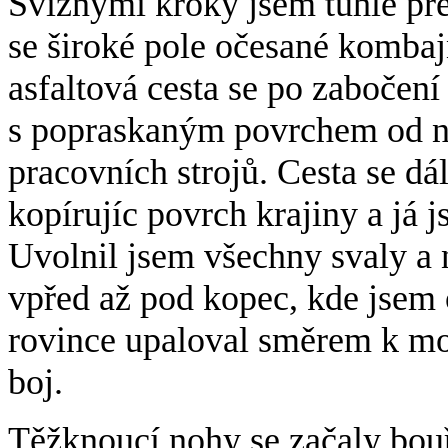
Svižnými kroky jsem tuhle pře
se široké pole očesané kombajn
asfaltová cesta se po zabočení
s popraskaným povrchem od ne
pracovních strojů. Cesta se d
kopírujíc povrch krajiny a já 
Uvolnil jsem všechny svaly a n
vpřed až pod kopec, kde jsem o
rovince upaloval směrem k mo
boj.
Těžknoucí nohy se začaly bou