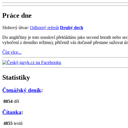
Práce dne
Slohový útvar:
Odborný referát
Druhý dech
Do angličtiny je toto sousloví překládáno jako second breath nebo s
vybočení z denního režimu), přičemž vás dočasně přestane sužovat úna
Číst více...
Statistiky
Čtenářský deník
:
8054
děl
Čítanka
:
4855
textů