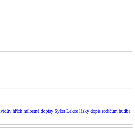
avidův hřích
milostné dopisy
Syžet
Lekce lásky
dopis rodičům
hudba