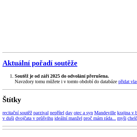
Aktuální pořadí soutěže
Soutěž je od září 2025 do odvolání přerušena.
Navzdory tomu můžete i v tomto období do databáze
přidat vla
Štítky
recitační soutěž
parzival
nepřítel
dav
otec a syn
Mandeville
krajina v 
v duši
dvojčata v průšvihu
ideální manžel
proč mám ráda...
myši
chel