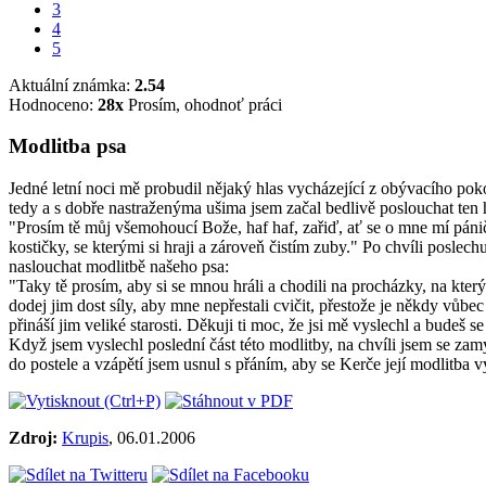
3
4
5
Aktuální známka:
2.54
Hodnoceno:
28
x
Prosím, ohodnoť práci
Modlitba psa
Jedné letní noci mě probudil nějaký hlas vycházející z obývacího poko
tedy a s dobře nastraženýma ušima jsem začal bedlivě poslouchat ten 
"Prosím tě můj všemohoucí Bože, haf haf, zařiď, ať se o mne mí páničko
kostičky, se kterými si hraji a zároveň čistím zuby." Po chvíli posle
naslouchat modlitbě našeho psa:
"Taky tě prosím, aby si se mnou hráli a chodili na procházky, na kter
dodej jim dost síly, aby mne nepřestali cvičit, přestože je někdy vůbe
přináší jim veliké starosti. Děkuji ti moc, že jsi mě vyslechl a budeš 
Když jsem vyslechl poslední část této modlitby, na chvíli jsem se zamys
do postele a vzápětí jsem usnul s přáním, aby se Kerče její modlitba v
Zdroj:
Krupis
,
06.01.2006