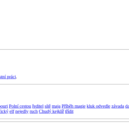
stní práci
.
bouri
Polní cestou
ředitel
sítě
maja
Příběh magie
kluk odvedle
závada
d
čický
elf
nejedly
ruch
Chudý kejklíř
třídit