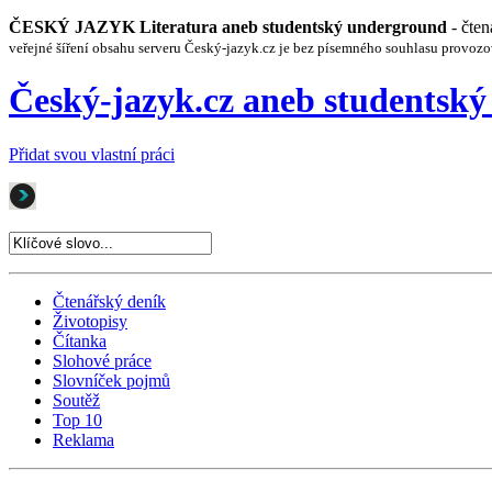
ČESKÝ JAZYK Literatura aneb studentský underground
- čte
veřejné šíření obsahu serveru Český-jazyk.cz je bez písemného souhlasu provozo
Český-jazyk.cz aneb studentsk
Přidat svou vlastní práci
Čtenářský deník
Životopisy
Čítanka
Slohové práce
Slovníček pojmů
Soutěž
Top 10
Reklama