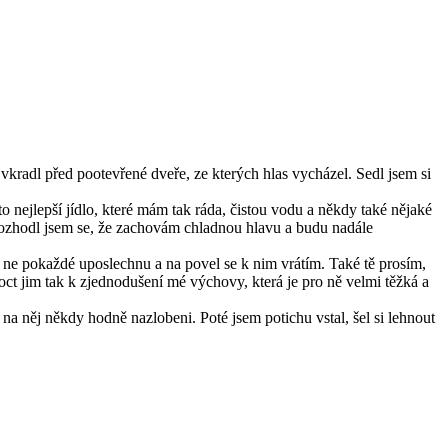
vkradl před pootevřené dveře, ze kterých hlas vycházel. Sedl jsem si
to nejlepší jídlo, které mám tak ráda, čistou vodu a někdy také nějaké
. Rozhodl jsem se, že zachovám chladnou hlavu a budu nadále
je ne pokaždé uposlechnu a na povel se k nim vrátím. Také tě prosím,
moct jim tak k zjednodušení mé výchovy, která je pro ně velmi těžká a
e na něj někdy hodně nazlobeni. Poté jsem potichu vstal, šel si lehnout