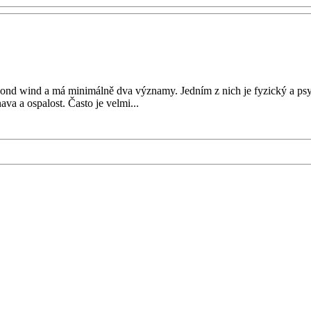
econd wind a má minimálně dva významy. Jedním z nich je fyzický a psy
va a ospalost. Často je velmi...