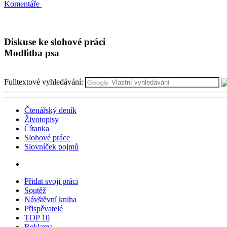
Komentáře
Diskuse ke slohové práci
Modlitba psa
Fulltextové vyhledávání:
Čtenářský deník
Životopisy
Čítanka
Slohové práce
Slovníček pojmů
Přidat svoji práci
Soutěž
Návštěvní kniha
Přispěvatelé
TOP 10
Reklama