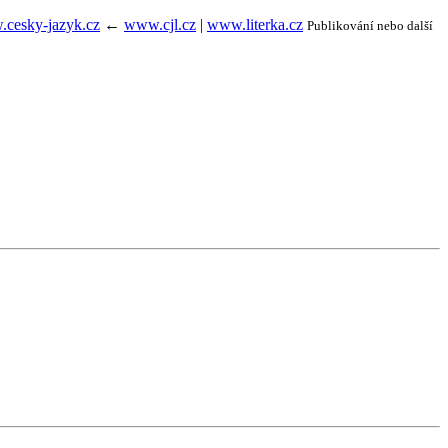
cesky-jazyk.cz
←
www.cjl.cz
|
www.literka.cz
Publikování nebo další