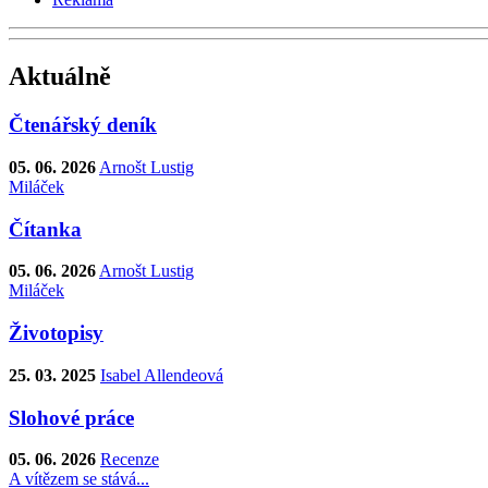
Aktuálně
Čtenářský deník
05. 06. 2026
Arnošt Lustig
Miláček
Čítanka
05. 06. 2026
Arnošt Lustig
Miláček
Životopisy
25. 03. 2025
Isabel Allendeová
Slohové práce
05. 06. 2026
Recenze
A vítězem se stává...