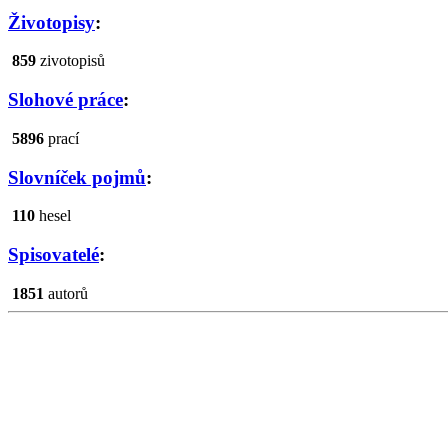
Životopisy
:
859
zivotopisů
Slohové práce
:
5896
prací
Slovníček pojmů
:
110
hesel
Spisovatelé
:
1851
autorů