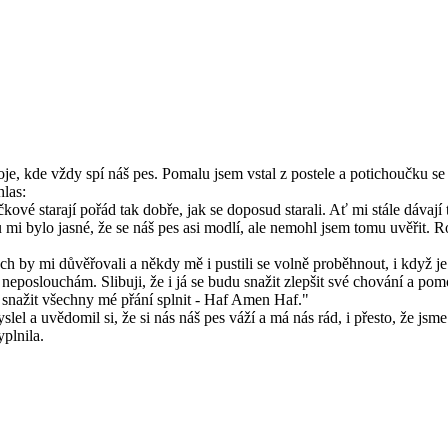
je, kde vždy spí náš pes. Pomalu jsem vstal z postele a potichoučku se 
hlas:
vé starají pořád tak dobře, jak se doposud starali. Ať mi stále dávají 
chu mi bylo jasné, že se náš pes asi modlí, ale nemohl jsem tomu uvěřit
ých by mi důvěřovali a někdy mě i pustili se volně proběhnout, i když 
c neposlouchám. Slibuji, že i já se budu snažit zlepšit své chování a po
se snažit všechny mé přání splnit - Haf Amen Haf."
lel a uvědomil si, že si nás náš pes váží a má nás rád, i přesto, že jsm
yplnila.