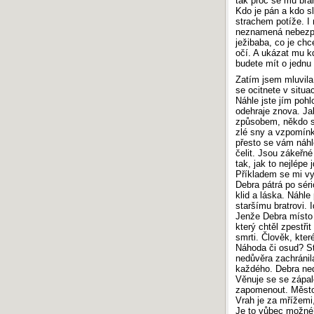
tak proč se mu brá
Kdo je pán a kdo s
strachem potíže. I
neznamená nebezpeč
ježibaba, co je chc
očí. A ukázat mu k
budete mít o jednu
Zatím jsem mluvila
se ocitnete v situa
Náhle jste jím pohl
odehraje znova. J
způsobem, někdo s
zlé sny a vzpomínky
přesto se vám náhl
čelit. Jsou zákeřné
tak, jak to nejlépe j
Příkladem se mi vy
Debra pátrá po sér
klid a láska. Náhl
staršímu bratrovi. 
Jenže Debra místo 
který chtěl zpestřit
smrti. Člověk, které
Náhoda či osud? Sta
nedůvěra zachránila
každého. Debra ned
Věnuje se se zápal
zapomenout. Město s
Vrah je za mřížemi
Je to vůbec možné?