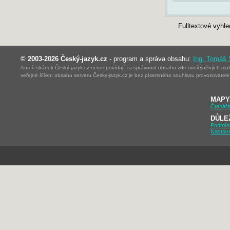
Fulltextové vyhl
© 2003-2026 Český-jazyk.cz
- program a správa obsahu:
Ing. Tomáš
Autoři stránek Český-jazyk.cz nezodpovídají za správnost obsahu zde uveřejněných mater
veřejné šíření obsahu serveru Český-jazyk.cz je bez písemného souhlasu provozovatele 
MAPY
Čtenářs
DŮLE
Podmín
Nastav