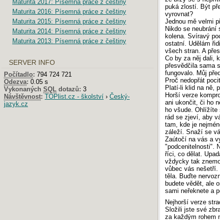
Maturita 2017: Písemná práce z češtiny
puká zlostí. Být př
Maturita 2016: Písemná práce z češtiny
vyrovnat?
Maturita 2015: Písemná práce z češtiny
Jednou mě velmi př
Nikdo se neubrání 
Maturita 2014: Písemná práce z češtiny
kolena. Svíravý po
Maturita 2013: Písemná práce z češtiny
ostatní. Udělám ři
všech stran. A přest
Co by za něj dali, 
SERVER INFO
přesvědčila sama s
fungovalo. Můj před
Počítadlo
:
794 724 721
Proč nedopřát poci
Odezva
:
0.05 s
Platí-li klid na ně,
Vykonaných
SQL
dotazů:
3
Horší verze kompro
Návštěvnost
:
TOPlist.cz - školství
›
Český-
ani ukončit, či ho 
jazyk.cz
ho všude. Ohlížíte 
rád se zjeví, aby v
tam, kde je nejmén
záleží. Snaží se 
Zaútočí na vás a vy
"podcenitelnosti". 
říci, co dělat. Up
vždycky tak znemož
vůbec vás nešetří.
těla. Buďte nervozn
budete vědět, ale o
sami neřeknete a p
Nejhorší verze stra
Složili jste své zb
za každým rohem ne