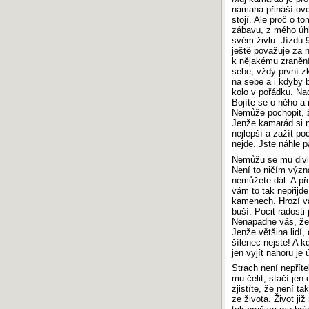
námaha přináší ovo
stojí. Ale proč o 
zábavu, z mého úhl
svém živlu. Jízdu 
ještě považuje za n
k nějakému zranění,
sebe, vždy první zk
na sebe a i kdyby 
kolo v pořádku. Na
Bojíte se o něho a
Nemůže pochopit, ž
Jenže kamarád si n
nejlepší a zažít poc
nejde. Jste náhle p
Nemůžu se mu divit.
Není to ničím význa
nemůžete dál. A př
vám to tak nepřijde
kamenech. Hrozí v
buší. Pocit radosti 
Nenapadne vás, že 
Jenže většina lidí,
šílenec nejste! A 
jen vyjít nahoru j
Strach není nepříte
mu čelit, stačí jen
zjistíte, že není ta
ze života. Život ji