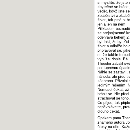
si myslíte, že jste
zbytečné se bránit,
vědět, když jste se
zbabělství a zbaběl
život, tak proč si h
jen a jen na něm.
Příkladem beznadě
ze stejnojmenné kn
odehrává během 2. 
byl fakt, že byl Ži
život a odkáže ho 
připravoval se, jak
si, že takhle to b
vyhlížel dopis. Bál 
Theodor zabalil své
postupnému úpadku.
Náhle se zastavil, 
náhoda, ale před t
záchrana. Přivolal
jediným řešením. N
Nemusel čekat, až 
bránit se. Nic přec
strachoval se toho,
Co přijde, tak přij
nepřivolávejte, pro
dlouho čekat.
Opakem pana Theodo
známého autora Jos
útoky na cíle. Každ