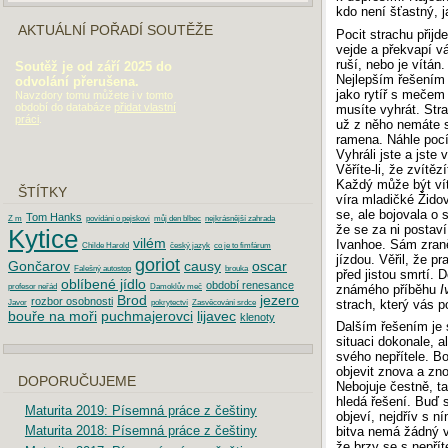
kdo není šťastný, j
AKTUÁLNÍ POŘADÍ SOUTĚŽE
Pocit strachu přij
vejde a překvapí v
ruší, nebo je vítán
Soutěž je od září 2025 do
Nejlepším řešením 
odvolání přerušena.
jako rytíř s mečem
Navzdory tomu můžete i v tomto
období do databáze
přidat vlastní
musíte vyhrát. Strac
práci
.
už z něho nemáte s
ramena. Náhle pocí
Vyhráli jste a jste
Věříte-li, že zvítěz
Každý může být vít
ŠTÍTKY
víra mladičké Žido
se, ale bojovala o 
Tom Hanks
Z m
povídání o pejskovi
můj den blbec
nejkrásnější zahrada
že se za ni postaví 
Kytice
vilém
Ivanhoe. Sám zraně
Childe Harold
český jazyk
co je to fimfárum
jízdou. Věřil, že p
goriot
Gončarov
causy
oscar
Falešný autostop
brouka
před jistou smrtí. 
oblíbené jídlo
období renesance
známého příběhu
I
profesor neřád
Damoklův meč
Brod
jezero
rozbor osobnosti
strach, který vás p
Javor
pokrytectví
Zasvěcování srdce
bouře na moři
puchmajerovci
lijavec
klenoty
Dalším řešením je
situaci dokonale, a
svého nepřítele. Bo
objevit znova a zno
DOPORUČUJEME
Nebojuje čestně, t
hledá řešení. Buď 
Maturita 2019: Písemná práce z češtiny
objeví, nejdřív s ní
Maturita 2018: Písemná práce z češtiny
bitva nemá žádný v
že brzy se s nepří