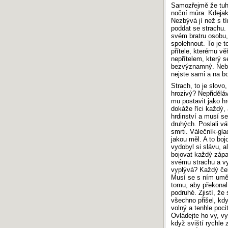
Samozřejmě že tuhl
noční můra. Kdejak
Nezbývá jí než s t
poddat se strachu.
svém bratru osobu,
spolehnout. To je t
přítele, kterému v
nepřítelem, který 
bezvýznamný. Nebo 
nejste sami a na bo
Strach, to je slovo
hrozivý? Nepřiděláv
mu postavit jako h
dokáže říci každý, 
hrdinství a musí s
druhých. Poslali vá
smrti. Válečník-glad
jakou měl. A to bojo
vydobyl si slávu, a
bojovat každý zápas,
svému strachu a vy
vyplývá? Každý čel
Musí se s ním umět
tomu, aby překonal 
podruhé. Zjistí, že 
všechno přišel, kd
volný a tenhle poci
Ovládejte ho vy, vy
když sviští rychle