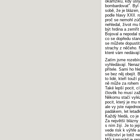
okamžiku, kdy uslyš
bombardovat". Byl o
sobě, že je blázen, 
podle hlavy XXII. 
proč se nemohl zúč
nehledal, život mu 
být hrdina a zemřít
Bojoval a nepodal s
co se dopředu stan
se můžete dopustit
strachy z něčeho. N
které vám nedávají
Zatím jsme rozebíra
vyhledávají. Nenaz
přítele. Sami ho h
se bez něj obejít. 
to lidé, kteří touž
ně může za rohem č
Také lepší pocit, cí
člověk ho musí zaž
Někomu stačí vyléz
pocit, který je mu 
ale vy jste najedno
padákem, let letad
Každý hledá, co je
Za největší blázny 
s ním žijí. Je to je
vede risk k výhře a
vítězství je totiž 
Můj kamarád je prof