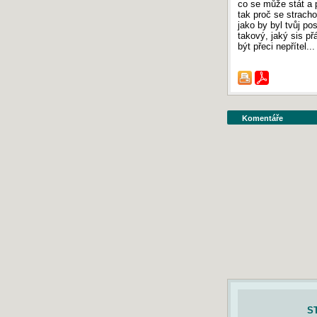
co se může stát a p
tak proč se strach
jako by byl tvůj po
takový, jaký sis př
být přeci nepřítel...
Komentáře
S