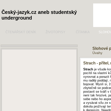
Český-jazyk.cz aneb studentský
underground
ČTENÁŘSKÝ DENÍK
ŽIVOTOPISY
ČÍTANKA
SLOHO
Slohové 
Úvahy
Strach - přítel
Strach
je všude ko
pocítil na vlastní 
vyrovnat a porazit 
mu raději poddají,
bojovat. Myslí si, ž
zbytečně se podceň
postavit se tváří v
není tak hrozivé, j
sebe nebo ho aspoň
a vysávat sílu ze s
dokola prožívají te
k depresím. Najedn