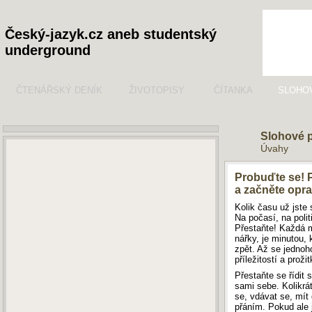
Český-jazyk.cz aneb studentský
underground
ČTENÁŘSKÝ DENÍK
ŽIVOTOPISY
ČÍTANKA
SLOHO
Slohové 
Úvahy
Probuďte se! P
a začněte opra
Kolik času už jste s
Na počasí, na politi
Přestaňte! Každá m
nářky, je minutou, 
zpět. Až se jednoho
příležitostí a prož
Přestaňte se řídit
sami sebe. Kolikrát
se, vdávat se, mít 
přáním. Pokud ale j