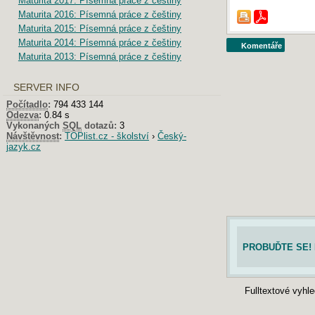
Maturita 2017: Písemná práce z češtiny
Maturita 2016: Písemná práce z češtiny
Maturita 2015: Písemná práce z češtiny
Maturita 2014: Písemná práce z češtiny
Komentáře
Maturita 2013: Písemná práce z češtiny
SERVER INFO
Počítadlo
:
794 433 144
Odezva
:
0.84 s
Vykonaných
SQL
dotazů:
3
Návštěvnost
:
TOPlist.cz - školství
›
Český-
jazyk.cz
PROBUĎTE SE! 
Fulltextové vyhl