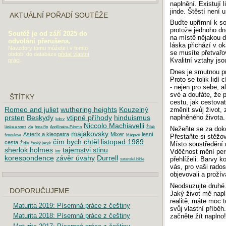
naplnění. Existují l
jinde. Štěstí není u
AKTUÁLNÍ POŘADÍ SOUTĚŽE
Buďte upřímní k sob
protože jednoho dn
Soutěž je od září 2025 do
na místě nějakou d
odvolání přerušena.
láska přichází v ok
Navzdory tomu můžete i v tomto
se musíte přetvařo
období do databáze
přidat vlastní
Kvalitní vztahy jso
práci
.
Dnes je smutnou pr
Proto se tolik lidí
- nejen pro sebe, a
své a doufáte, že př
ŠTÍTKY
cestu, jak cestovat
Romeo and juliet
wuthering heights
Kouzelný
změnit svůj život, 
prsten
Beskydy
vtipné příhody
hinduismus
naplněného života.
kdo v
Niccolo Machiavelli
láska a smrt
vla
hora říp
Apollinaire-Pásmo
Žilák
Nežeňte se za dokon
majakovsky
Asterix a kleopatra
Mixer
lesní
Přestaňte si stěžov
šmoulove
Mágové
čím bych chtěl
listopad 1989
cesta
Místo soustředění 
Židle
český jazyk
sherlok holmes
tajemstvi stinu
Vděčnost mění persp
intr
korespondence
závěr úvahy
Durrell
přehlíželi. Barvy ko
satanská bible
vás, pro vaši radost
objevovali a prožíva
Neodsuzujte druhé.
DOPORUČUJEME
Jaký život mě nap
realitě, máte moc t
Maturita 2019: Písemná práce z češtiny
svůj vlastní příběh
Maturita 2018: Písemná práce z češtiny
začněte žít naplno!