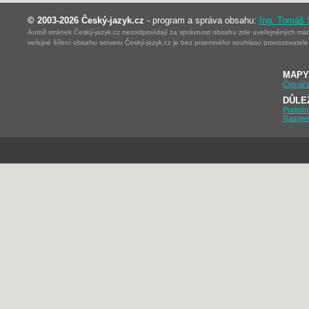
© 2003-2026 Český-jazyk.cz
- program a správa obsahu:
Ing. Tomáš
Autoři stránek Český-jazyk.cz nezodpovídají za správnost obsahu zde uveřejněných mater
veřejné šíření obsahu serveru Český-jazyk.cz je bez písemného souhlasu provozovatele 
MAPY
Čtenářs
DŮLE
Podmín
Nastav