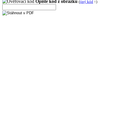
Opište kód z obrázku
(
jiný kód
↑)