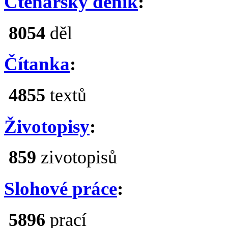
Čtenářský deník
:
8054
děl
Čítanka
:
4855
textů
Životopisy
:
859
zivotopisů
Slohové práce
:
5896
prací