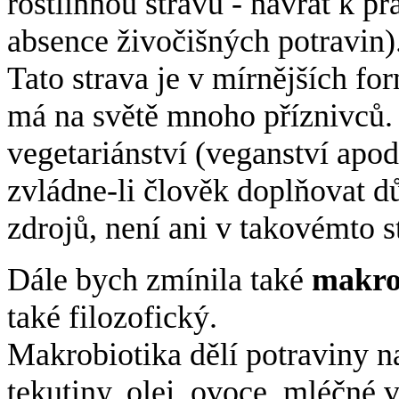
rostlinnou stravu - návrat k pr
absence živočišných potravin)
Tato strava je v mírnějších f
má na světě mnoho příznivců. 
vegetariánství (veganství apod
zvládne-li člověk doplňovat dů
zdrojů, není ani v takovémto 
Dále bych zmínila také
makro
také filozofický.
Makrobiotika dělí potraviny n
tekutiny, olej, ovoce, mléčné 