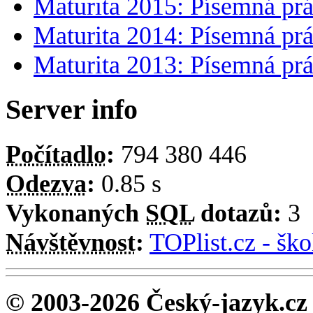
Maturita 2015: Písemná prá
Maturita 2014: Písemná prá
Maturita 2013: Písemná prá
Server info
Počítadlo
:
794 380 446
Odezva
:
0.85 s
Vykonaných
SQL
dotazů:
3
Návštěvnost
:
TOPlist.cz - ško
© 2003-2026 Český-jazyk.cz