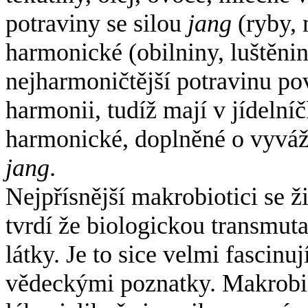
potraviny se silou
jang
(ryby, 
harmonické (obilniny, luštěnin
nejharmoničtější potravinu pov
harmonii, tudíž mají v jídelní
harmonické, doplněné o vyváž
jang
.
Nejpřísnější makrobiotici se 
tvrdí že biologickou transmuta
látky. Je to sice velmi fascinuj
vědeckými poznatky. Makrobiot