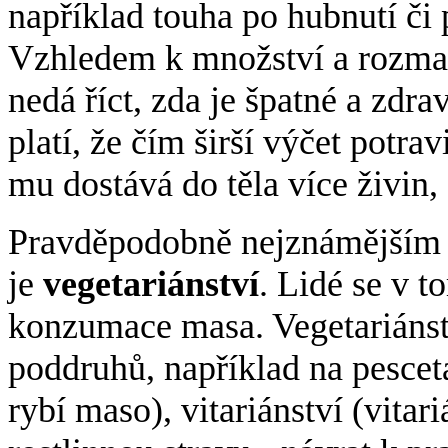
například touha po hubnutí či p
Vzhledem k množství a rozmani
nedá říct, zda je špatné a zdr
platí, že čím širší výčet potr
mu dostává do těla více živin, 
Pravděpodobně nejznámějším a
je
vegetariánství
. Lidé se v 
konzumace masa. Vegetariánstv
poddruhů, například na pesceta
rybí maso), vitariánství (vita