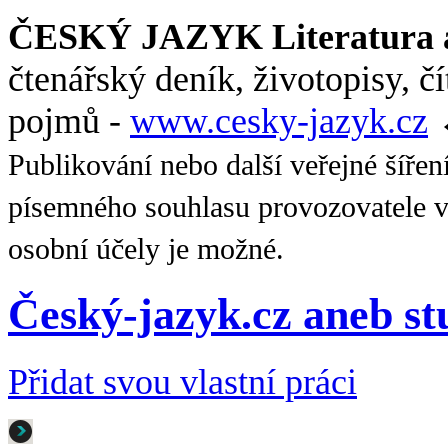
ČESKÝ JAZYK Literatura a
čtenářský deník, životopisy, č
pojmů -
www.cesky-jazyk.cz
Publikování nebo další veřejné šířen
písemného souhlasu provozovatele v
osobní účely je možné.
Český-jazyk.cz aneb s
Přidat svou vlastní práci