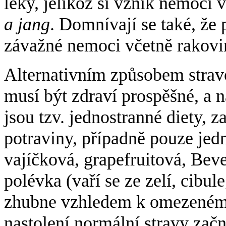
léky, jelikož si vznik nemocí
a jang
. Domnívají se také, že 
závažné nemoci včetně rakovi
Alternativním způsobem strav
musí být zdraví prospěšné, a 
jsou tzv. jednostranné diety, 
potraviny, případně pouze jed
vajíčková, grapefruitová, Beve
polévka (vaří se ze zelí, cibule
zhubne vzhledem k omezenému
nastolení normální stravy začn