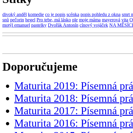
divoký anděl
komedie
co je popis
scénka
popis pohledu z okna
smrt n
snů
pečorin
hegel
Pro tebe, má lásko
ple
moje máma
mayerová
vita
O
motýl emanuel
pastelky
Dvořák Antonín
cínový vojáček
NA MĚSÍC
Doporučujeme
Maturita 2019: Písemná prá
Maturita 2018: Písemná prá
Maturita 2017: Písemná prá
Maturita 2016: Písemná prá