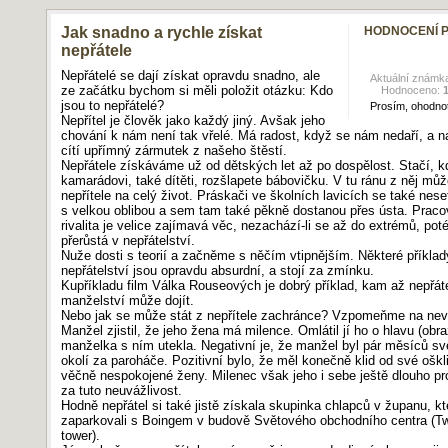
Jak snadno a rychle získat
HODNOCENÍ 
nepřátele
Nepřátelé se dají získat opravdu snadno, ale
Aktuální známk
ze začátku bychom si měli položit otázku: Kdo
Hodnoceno:
jsou to nepřátelé?
Prosím, ohodnoť
Nepřítel je člověk jako každý jiný. Avšak jeho
chování k nám není tak vřelé. Má radost, když se nám nedaří, a 
cítí upřímný zármutek z našeho štěstí.
Nepřátele získáváme už od dětských let až po dospělost. Stačí, k
kamarádovi, také dítěti, rozšlapete bábovičku. V tu ránu z něj můž
nepřítele na celý život. Práskači ve školních lavicích se také nese
s velkou oblibou a sem tam také pěkně dostanou přes ústa. Praco
čka
rivalita je velice zajímavá věc, nezachází-li se až do extrémů, pot
la
přerůstá v nepřátelství.
Nuže dosti s teorií a začněme s něčím vtipnějším. Některé příklad
nepřátelství jsou opravdu absurdní, a stojí za zmínku.
Kupříkladu film Válka Rouseových je dobrý příklad, kam až nepřáte
manželství může dojít.
y rozbor
Nebo jak se může stát z nepřítele zachránce? Vzpomeňme na nev
Manžel zjistil, že jeho žena má milence. Omlátil jí ho o hlavu (obr
manželka s ním utekla. Negativní je, že manžel byl pár měsíců s
okolí za paroháče. Pozitivní bylo, že měl konečně klid od své oškl
věčně nespokojené ženy. Milenec však jeho i sebe ještě dlouho pro
za tuto neuvážlivost.
Hodně nepřátel si také jistě získala skupinka chlapců v županu, kt
zaparkovali s Boingem v budově Světového obchodního centra (T
tower).