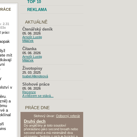
TOP 10
PRÁCE
REKLAMA
AKTUÁLNĚ
a:
2.31
103
x
Čtenářský deník
 práci
05. 06. 2026
Arnošt Lustig
Miláček
naopak
Čítanka
dyž
05. 06. 2026
ete mít
Arnošt Lustig
tkávají
Miláček
vní
Životopisy
é
25. 03. 2025
Isabel Allendeová
y
Slohové práce
lství v
05. 06. 2026
Recenze
A vítězem se stává...
ěru.
azně) a
vému
PRÁCE DNE
ivé a
klínal
Slohový útvar:
Odborný referát
Druhý dech
eří
Do angličtiny je toto sousloví
wins
překládáno jako second breath nebo
second wind a má minimálně dva
významy. Jedním z nich je fyzický a