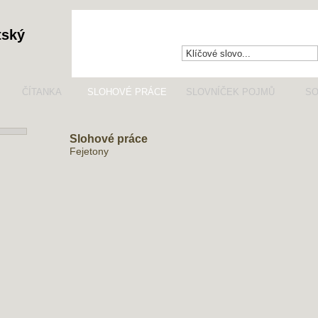
tský
ČÍTANKA
SLOHOVÉ PRÁCE
SLOVNÍČEK POJMŮ
SO
Slohové práce
Fejetony