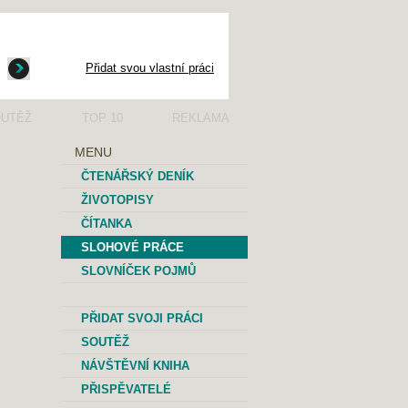
Přidat svou vlastní práci
UTĚŽ
TOP 10
REKLAMA
MENU
ČTENÁŘSKÝ DENÍK
ŽIVOTOPISY
ČÍTANKA
SLOHOVÉ PRÁCE
SLOVNÍČEK POJMŮ
PŘIDAT SVOJI PRÁCI
SOUTĚŽ
NÁVŠTĚVNÍ KNIHA
PŘISPĚVATELÉ