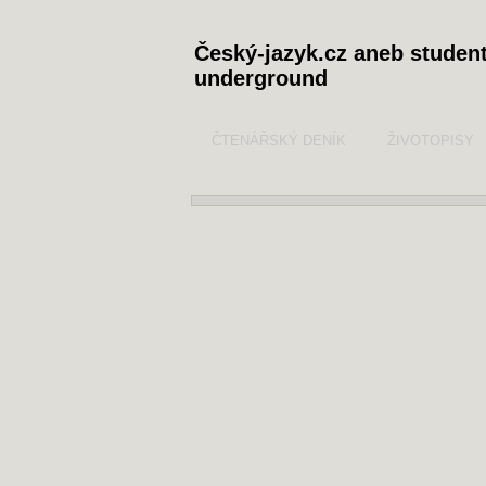
Český-jazyk.cz aneb studen
underground
ČTENÁŘSKÝ DENÍK
ŽIVOTOPISY