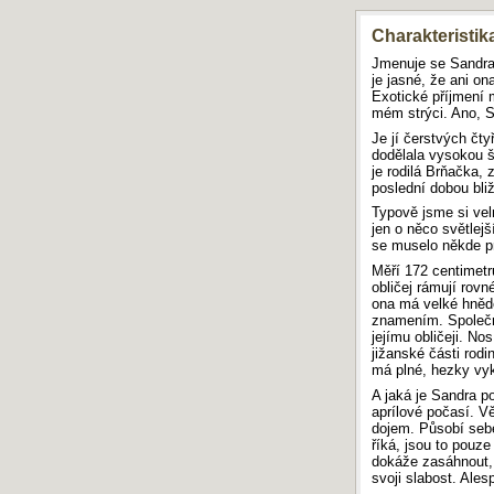
AKTUÁLNÍ POŘADÍ SOUTĚŽE
Charakteristik
Jmenuje se Sandra 
Soutěž je od září 2025 do
je jasné, že ani on
odvolání přerušena.
Exotické příjmení 
Navzdory tomu můžete i v tomto
mém strýci. Ano, S
období do databáze
přidat vlastní
práci
.
Je jí čerstvých čty
dodělala vysokou šk
je rodilá Brňačka, 
poslední dobou bliž
ŠTÍTKY
Typově jsme si vel
jen o něco světlejš
zpěvy sladké francie
horoskop
Fénix
čarovná zima
se muselo někde pr
Scénické poznámky
konečně pátek
pověst o golemovi
Měří 172 centimetr
noemova archa
2001
klec
psych
Tuláci
první den
obličej rámují rovn
orfeus
aeneis
To na tobě doschne
ona má velké hnědé
dovolená u moře
Tezka Hodina
znamením. Společn
doprava mhd
Náš dědeček
lidská
jejímu obličeji. No
slohovka
Friedrich Schiller
jižanské části rodi
povaha
tris priorová
kněžka
Vánoční povídky
má plné, hezky vyk
pegas
škvár
Správná petka
o přemyslovi
A jaká je Sandra p
aprílové počasí. Vě
dojem. Působí seb
DOPORUČUJEME
říká, jsou to pouze 
dokáže zasáhnout, 
Maturita 2019: Písemná práce z češtiny
svoji slabost. Ales