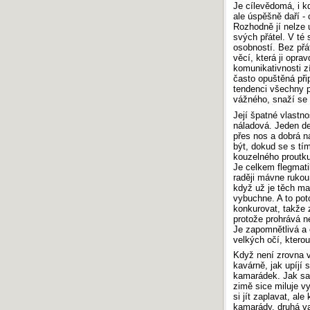
Maturita 2018: Písemná práce z češtiny
Je cílevědomá, i k
Maturita 2017: Písemná práce z češtiny
ale úspěšně daří - 
Rozhodně jí nelze 
Maturita 2016: Písemná práce z češtiny
svých přátel. V té 
Maturita 2015: Písemná práce z češtiny
osobností. Bez přát
věcí, která ji opra
Maturita 2014: Písemná práce z češtiny
komunikativnosti z
Maturita 2013: Písemná práce z češtiny
často opuštěná při
tendenci všechny p
vážného, snaží se s
SERVER INFO
Její špatné vlastno
Počítadlo
:
794 410 368
náladová. Jeden den
Odezva
:
0.87 s
přes nos a dobrá ná
Vykonaných
SQL
dotazů:
3
být, dokud se s tí
Návštěvnost
:
TOPlist.cz - školství
›
Český-
kouzelného proutku
jazyk.cz
Je celkem flegmati
raději mávne rukou
když už je těch mal
vybuchne. A to pot
konkurovat, takže z
protože prohrává n
Je zapomnětlivá a c
velkých očí, ktero
Když není zrovna v 
kavárně, jak upíjí 
kamarádek. Jak sam
zimě sice miluje vy
si jít zaplavat, al
kamarády, druhá var