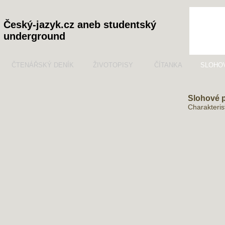
Český-jazyk.cz aneb studentský
underground
ČTENÁŘSKÝ DENÍK
ŽIVOTOPISY
ČÍTANKA
SLOHO
Slohové 
Charakteris