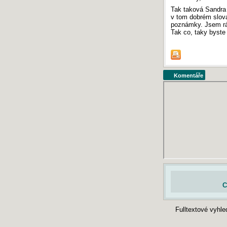
Tak taková Sandra j
v tom dobrém slova
poznámky. Jsem rád
Tak co, taky byste 
Komentáře
C
Fulltextové vyhl
© 2003-2026 Český-jazyk.cz
- program a správa obsahu:
Ing. Tomáš
Autoři stránek Český-jazyk.cz nezodpovídají za správnost obsahu zde uveřejněných mater
veřejné šíření obsahu serveru Český-jazyk.cz je bez písemného souhlasu provozovatele 
MAPY
Čtenářs