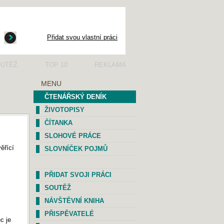
Přidat svou vlastní práci
UTĚŽ
TOP 10
REKLAMA
MENU
ČTENÁŘSKÝ DENÍK
ŽIVOTOPISY
ČÍTANKA
SLOHOVÉ PRÁCE
ěřící
SLOVNÍČEK POJMŮ
PŘIDAT SVOJI PRÁCI
SOUTĚŽ
NÁVŠTĚVNÍ KNIHA
PŘISPĚVATELÉ
c je