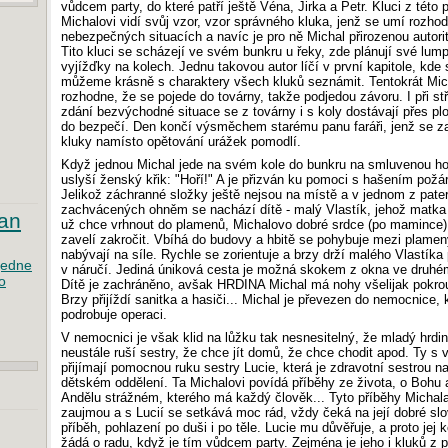
vůdcem party, do které patří ještě Véna, Jirka a Petr. Kluci z této 
Michalovi vidí svůj vzor, vzor správného kluka, jenž se umí rozhod
nebezpečných situacích a navíc je pro ně Michal přirozenou autori
Tito kluci se scházejí ve svém bunkru u řeky, zde plánují své lum
vyjížďky na kolech. Jednu takovou autor líčí v první kapitole, kde 
můžeme krásně s charaktery všech kluků seznámit. Tentokrát Mic
rozhodne, že se pojede do továrny, takže podjedou závoru. I při st
zdání bezvýchodné situace se z továrny i s koly dostávají přes plo
do bezpečí. Den končí výsměchem starému panu faráři, jenž se za
kluky namísto opětování urážek pomodlí.
Když jednou Michal jede na svém kole do bunkru na smluvenou ho
uslyší ženský křik: "Hoří!" A je přizván ku pomoci s hašením požá
Jelikož záchranné složky ještě nejsou na místě a v jednom z pate
zachvácených ohněm se nachází dítě - malý Vlastík, jehož matka
tan
už chce vrhnout do plamenů, Michalovo dobré srdce (po mamince
zavelí zakročit. Vbíhá do budovy a hbitě se pohybuje mezi plamen
nabývají na síle. Rychle se zorientuje a brzy drží malého Vlastíka
jedne
v náručí. Jediná úniková cesta je možná skokem z okna ve druhém
o
Dítě je zachráněno, avšak HRDINA Michal má nohy všelijak pokro
Brzy přijíždí sanitka a hasiči... Michal je převezen do nemocnice,
podrobuje operaci.
V nemocnici je však klid na lůžku tak nesnesitelný, že mladý hrdi
neustále ruší sestry, že chce jít domů, že chce chodit apod. Ty s
přijímají pomocnou ruku sestry Lucie, která je zdravotní sestrou n
dětském oddělení. Ta Michalovi povídá příběhy ze života, o Bohu 
Andělu strážném, kterého má každý člověk... Tyto příběhy Michal
zaujmou a s Lucií se setkává moc rád, vždy čeká na její dobré slo
příběh, pohlazení po duši i po těle. Lucie mu důvěřuje, a proto jej k
žádá o radu, když je tím vůdcem party. Zejména je jeho i kluků z p