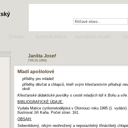
tský
ČÍTANKA
SLOHOVÉ PRÁCE
SLOVNÍČEK POJMŮ
SO
Janšta
Josef
(*05.02.1950)
Mladí apoštolové
příběhy pro mládež
příběhy děvčat a chlapců, kteří svým křesťanstvím přitahují nev
okolí
Křesťanské didaktické povídky o cestě mladých lidí k Bohu a víře.
BIBLIOGRAFICKÉ ÚDAJE:
Vydala Matice cyrilometodějská v Olomouci roku 1995 (1. vydání).
Ilustroval Jiří Kaňa. Počet stran: 161.
OBSAH:
Sebevědomý, nikým neohrožený a neporazitelný třináctiletý chlape