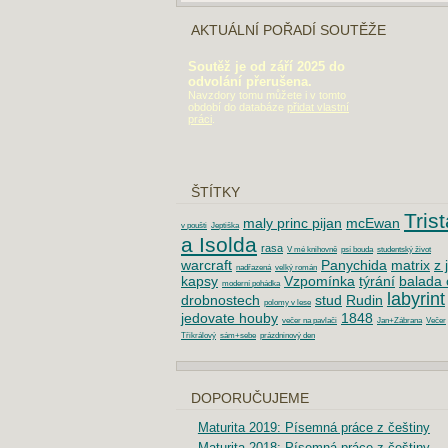
AKTUÁLNÍ POŘADÍ SOUTĚŽE
Soutěž je od září 2025 do
odvolání přerušena.
Navzdory tomu můžete i v tomto
období do databáze
přidat vlastní
práci
.
ŠTÍTKY
Tris
maly princ pijan
mcEwan
v poušti
Jeptiška
a Isolda
rasa
V mé knihovně
psí bouda
studentský život
warcraft
Panychida
matrix
z 
nadřazená
velký román
kapsy
Vzpomínka
týrání
balada 
moderní pohádka
labyrint
drobnostech
stud
Rudin
polomy v lese
jedovate houby
1848
večer na pavlači
Jan+Zábrana
Večer
Třikrálový
sám+sebe
prázdninový den
DOPORUČUJEME
Maturita 2019: Písemná práce z češtiny
Maturita 2018: Písemná práce z češtiny