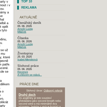
TOP 10
party v
nout i v
REKLAMA
tou.
párny a
se
AKTUÁLNĚ
hal
řelbě a
Čtenářský deník
05. 06. 2026
t opět
Arnošt Lustig
 tyto
Miláček
Čítanka
dinu,
05. 06. 2026
ru.
Arnošt Lustig
r
Miláček
 se už
) mu
Životopisy
25. 03. 2025
y, které
Isabel Allendeová
 pevně
 patře.
Slohové práce
ucené.
05. 06. 2026
 kde se
Recenze
A vítězem se stává...
na
 vděkem
PRÁCE DNE
a
Slohový útvar:
Odborný referát
a o
Druhý dech
a
Do angličtiny je toto sousloví
vo,
překládáno jako second breath nebo
olikrát
second wind a má minimálně dva
arty
významy. Jedním z nich je fyzický a