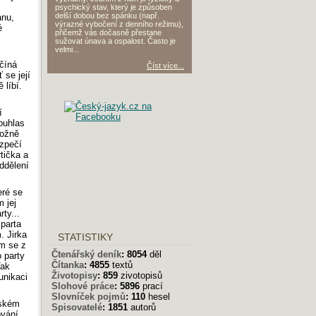
psychický stav, který je způsoben
delší dobou bez spánku (např.
anu,
výrazné vybočení z denního režimu),
é
přičemž vás dočasně přestane
sužovat únava a ospalost. Často je
velmi...
ačíná
Číst více...
 se její
 líbí.
í
ouhlas
možně
ezpečí
rtička a
ddělení
eré se
m jej
ty...
 parta
. Jirka
STATISTIKY
ím se z
Čtenářský deník
:
8054
děl
 party
Čítanka
:
4855
textů
Tak
Životopisy
:
859
zivotopisů
unikaci
Slohové práce
:
5896
prací
Slovníček pojmů
:
110
hesel
tském
Spisovatelé
:
1851
autorů
ování