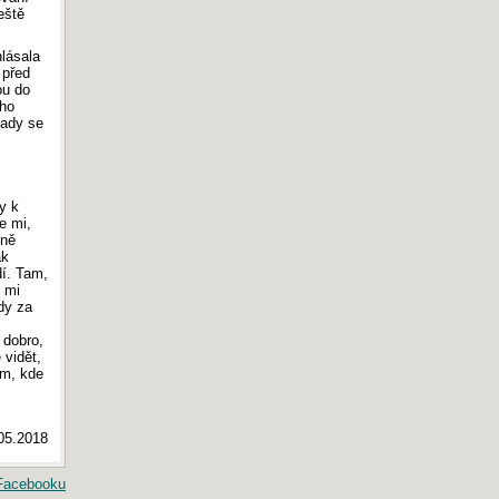
eště
hlásala
 před
ou do
ého
tady se
y k
e mi,
sně
ak
dí. Tam,
 mi
ždy za
 dobro,
 vidět,
am, kde
.05.2018