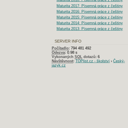
Maturita 2017: Písemná práce z češtiny
Maturita 2016: Písemná práce z češtiny
Maturita 2015: Písemná práce z češtiny
Maturita 2014: Písemná práce z češtiny
Maturita 2013: Písemná práce z češtiny
SERVER INFO
Počítadlo
:
794 481 492
Odezva
:
0.98 s
Vykonaných
SQL
dotazů:
6
Návštěvnost
:
TOPlist.cz - školství
›
Český-
jazyk.cz