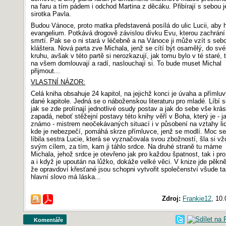
na faru a tím pádem i odchod Martina z děcáku. Přibírají s sebou j
sirotka Pavla.
Budou Vánoce, proto matka představená posílá do ulic Lucii, aby 
evangelium. Potkává drogově závislou dívku Evu, kterou zachrání
smrtí. Pak se o ni stará v léčebně a na Vánoce ji může vzít s seb
kláštera. Nová parta zve Michala, jenž se cítí být osamělý, do sv
kruhu, avšak v této partě si nerozkazují, jak tomu bylo v té staré, 
na všem domlouvají a radí, naslouchají si. To bude muset Michal
přijmout...
VLASTNÍ NÁZOR:
Celá kniha obsahuje 24 kapitol, na jejichž konci je úvaha a přímluv
dané kapitole. Jedná se o náboženskou literaturu pro mladé. Líbí s
jak se zde prolínají jednotlivé osudy postav a jak do sebe vše krá
zapadá, neboť stěžejní postavy této knihy věří v Boha, který je - j
známo - mistrem neočekávaných situací i v působení na vztahy li
kde je nebezpečí, pomáhá skrze přímluvce, jenž se modlí. Moc se
líbila sestra Lucie, která se vyznačovala svou zbožností, šla si v
svým cílem, za tím, kam ji táhlo srdce. Na druhé straně tu máme
Michala, jehož srdce je otevřeno jak pro každou špatnost, tak i pro
a i když je upoután na lůžko, dokáže velké věci. V knize jde pěkně
že opravdoví křesťané jsou schopni vytvořit společenství všude t
hlavní slovo má láska...
Zdroj:
Frankie12
, 10
Komentáře