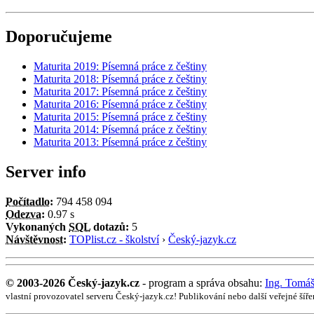
Doporučujeme
Maturita 2019: Písemná práce z češtiny
Maturita 2018: Písemná práce z češtiny
Maturita 2017: Písemná práce z češtiny
Maturita 2016: Písemná práce z češtiny
Maturita 2015: Písemná práce z češtiny
Maturita 2014: Písemná práce z češtiny
Maturita 2013: Písemná práce z češtiny
Server info
Počítadlo
:
794 458 094
Odezva
:
0.97 s
Vykonaných
SQL
dotazů:
5
Návštěvnost
:
TOPlist.cz - školství
›
Český-jazyk.cz
© 2003-2026 Český-jazyk.cz
- program a správa obsahu:
Ing. Tomá
vlastní provozovatel serveru Český-jazyk.cz! Publikování nebo další veřejné ší