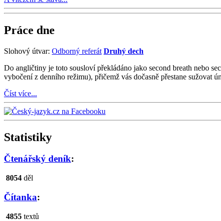
Práce dne
Slohový útvar:
Odborný referát
Druhý dech
Do angličtiny je toto sousloví překládáno jako second breath nebo s
vybočení z denního režimu), přičemž vás dočasně přestane sužovat úna
Číst více...
Statistiky
Čtenářský deník
:
8054
děl
Čítanka
:
4855
textů