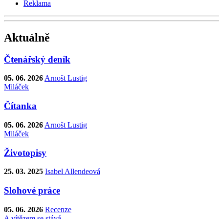
Reklama
Aktuálně
Čtenářský deník
05. 06. 2026
Arnošt Lustig
Miláček
Čítanka
05. 06. 2026
Arnošt Lustig
Miláček
Životopisy
25. 03. 2025
Isabel Allendeová
Slohové práce
05. 06. 2026
Recenze
A vítězem se stává...