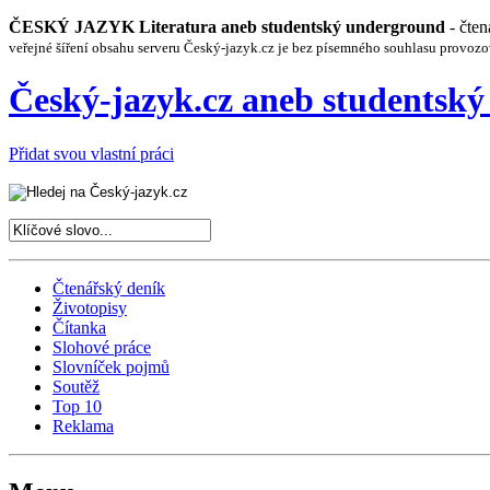
ČESKÝ JAZYK Literatura aneb studentský underground
- čte
veřejné šíření obsahu serveru Český-jazyk.cz je bez písemného souhlasu provozo
Český-jazyk.cz aneb studentsk
Přidat svou vlastní práci
Čtenářský deník
Životopisy
Čítanka
Slohové práce
Slovníček pojmů
Soutěž
Top 10
Reklama