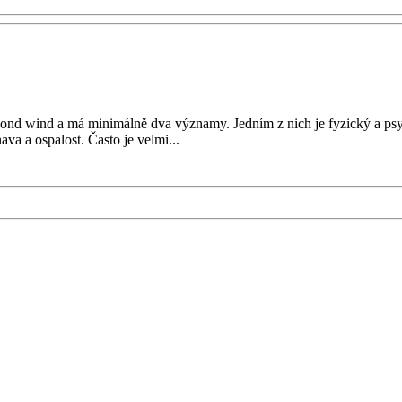
econd wind a má minimálně dva významy. Jedním z nich je fyzický a psy
va a ospalost. Často je velmi...