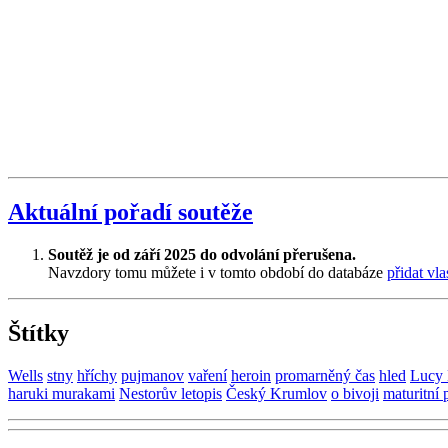
Aktuální pořadí soutěže
Soutěž je od září 2025 do odvolání přerušena.
Navzdory tomu můžete i v tomto období do databáze
přidat vla
Štítky
Wells
stny
hříchy
pujmanov
vaření
heroin
promarněný čas
hled
Lucy
haruki murakami
Nestorův letopis
Český Krumlov
o bivoji
maturitní 