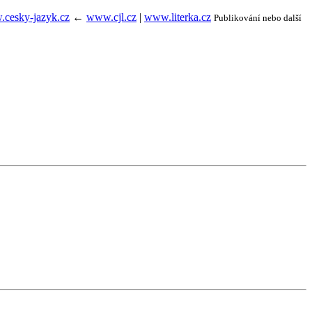
cesky-jazyk.cz
←
www.cjl.cz
|
www.literka.cz
Publikování nebo další