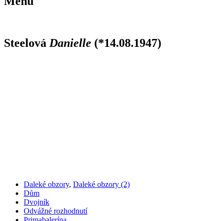
Menu
Steelová
Danielle
(*14.08.1947)
Daleké obzory
,
Daleké obzory (2)
Dům
Dvojník
Odvážné rozhodnutí
Primabalerína