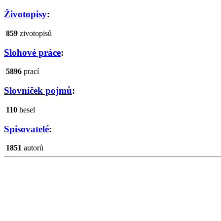
Životopisy
:
859
zivotopisů
Slohové práce
:
5896
prací
Slovníček pojmů
:
110
hesel
Spisovatelé
:
1851
autorů