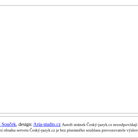
š Souček
, design:
Aria-studio.cz
Autoři stránek Český-jazyk.cz nezodpovídají 
ření obsahu serveru Český-jazyk.cz je bez písemného souhlasu provozovatele výslo