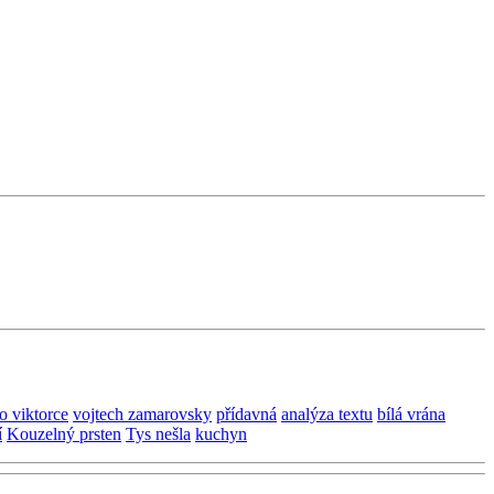
o viktorce
vojtech zamarovsky
přídavná
analýza textu
bílá vrána
í
Kouzelný prsten
Tys nešla
kuchyn