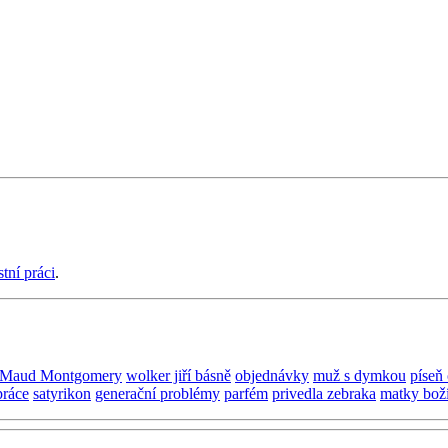
stní práci
.
 Maud Montgomery
wolker jiří básně
objednávky
muž s dymkou
píseň 
práce
satyrikon
generační problémy
parfém
privedla zebraka
matky bož