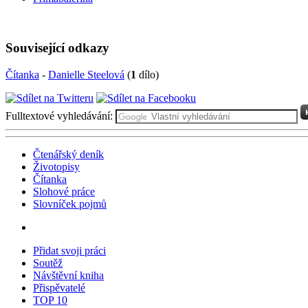
Související odkazy
Čítanka
-
Danielle Steelová
(
1
dílo)
Fulltextové vyhledávání:
Čtenářský deník
Životopisy
Čítanka
Slohové práce
Slovníček pojmů
Přidat svoji práci
Soutěž
Návštěvní kniha
Přispěvatelé
TOP 10