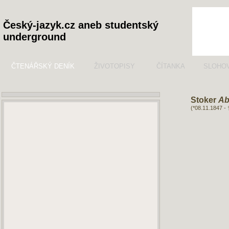
Český-jazyk.cz aneb studentský
underground
ČTENÁŘSKÝ DENÍK
ŽIVOTOPISY
ČÍTANKA
SLOHO
Stoker
Ab
(*08.11.1847 -