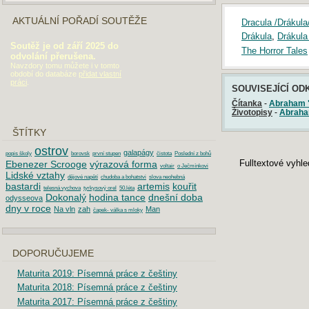
AKTUÁLNÍ POŘADÍ SOUTĚŽE
Dracula /Drákula/
Drákula
,
Drákula 
Soutěž je od září 2025 do
The Horror Tales
odvolání přerušena.
Navzdory tomu můžete i v tomto
období do databáze
přidat vlastní
práci
.
SOUVISEJÍCÍ OD
Čítanka
-
Abraham 
Životopisy
-
Abraha
ŠTÍTKY
ostrov
galapágy
popis školy
borovsk
první stupen
čistota
Poslední z bohů
Fulltextové vyhl
Ebenezer Scrooge
výrazová forma
voltair
o Ječmínkovi
Lidské vztahy
dějové napětí
chudoba a bohatstvi
slova neohebná
bastardi
artemis
kouřit
telesná vychova
tyrkysový orel
50.léta
Dokonalý
hodina tance
dnešní doba
odysseova
dny v roce
Na vln
zah
Man
čapek- válka s mloky
DOPORUČUJEME
Maturita 2019: Písemná práce z češtiny
Maturita 2018: Písemná práce z češtiny
Maturita 2017: Písemná práce z češtiny