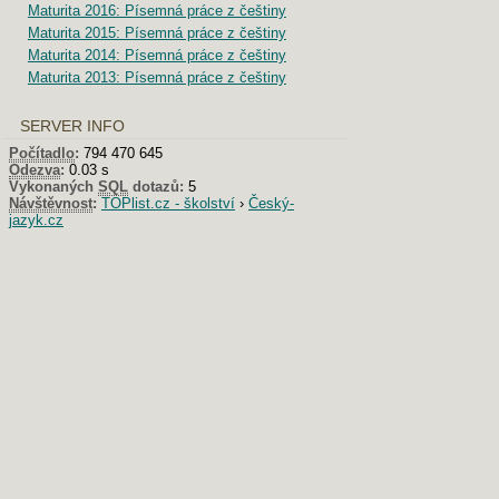
Maturita 2016: Písemná práce z češtiny
Maturita 2015: Písemná práce z češtiny
Maturita 2014: Písemná práce z češtiny
Maturita 2013: Písemná práce z češtiny
SERVER INFO
Počítadlo
:
794 470 645
Odezva
:
0.03 s
Vykonaných
SQL
dotazů:
5
Návštěvnost
:
TOPlist.cz - školství
›
Český-
jazyk.cz