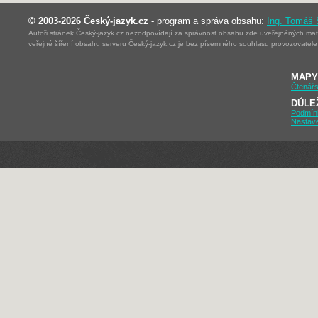
© 2003-2026 Český-jazyk.cz
- program a správa obsahu:
Ing. Tomáš
Autoři stránek Český-jazyk.cz nezodpovídají za správnost obsahu zde uveřejněných mater
veřejné šíření obsahu serveru Český-jazyk.cz je bez písemného souhlasu provozovatele 
MAPY
Čtenářs
DŮLE
Podmín
Nastav