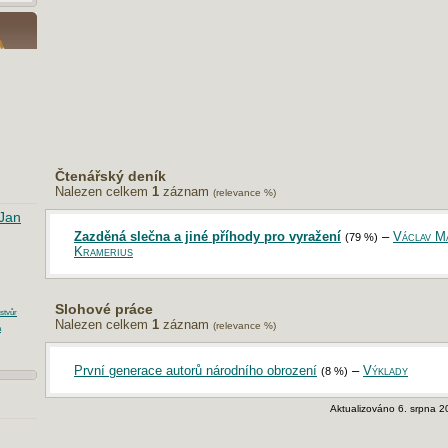
Čtenářský deník
Nalezen celkem
1
záznam
(relevance %)
Jan
Zazděná slečna a jiné příhody pro vyražení
–
Václav M
(79 %)
Kramerius
Slohové práce
stvůr
Nalezen celkem
1
záznam
(relevance %)
a
První generace autorů národního obrození
–
Výklady
(8 %)
Aktualizováno 6. srpna 2