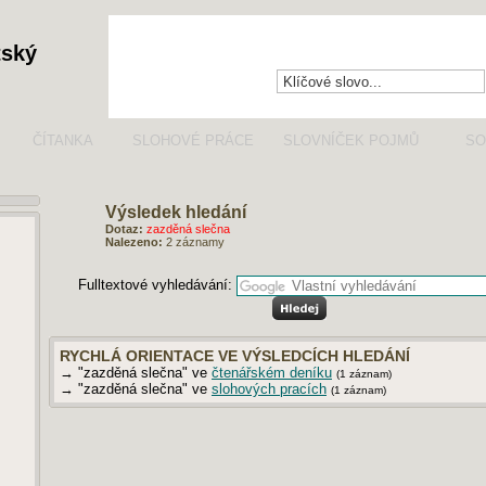
tský
ČÍTANKA
SLOHOVÉ PRÁCE
SLOVNÍČEK POJMŮ
SO
Výsledek hledání
Dotaz:
zazděná slečna
Nalezeno:
2 záznamy
Fulltextové vyhledávání:
RYCHLÁ ORIENTACE VE VÝSLEDCÍCH HLEDÁNÍ
→ "zazděná slečna" ve
čtenářském deníku
(1 záznam)
→ "zazděná slečna" ve
slohových pracích
(1 záznam)