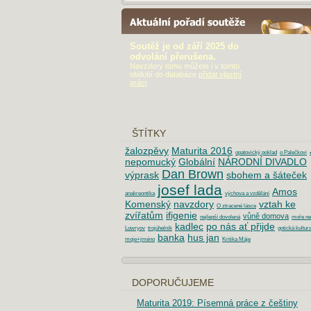
AKTUÁLNÍ POŘADÍ SOUTĚŽE
Soutěž je od září 2025 do
odvolání přerušena.
Navzdory tomu můžete i v tomto
období do databáze
přidat vlastní
práci
.
ŠTÍTKY
žalozpěvy
Maturita 2016
opatovický poklad
o Palečkovi
nepomucký
Globální
NÁRODNÍ DIVADLO
Dan Brown
výprask
sbohem a šáteček
josef lada
Amos
anakreontika
výchova a vzdělání
Komenský
navzdory
vztah ke
O ztracené lásce
zvířatům
ifigenie
vůně domova
nejlepší dovolená
moře ne
kadlec
po nás ať přijde
Lowryov
trojúhelník
gotická kultur
banka
hus jan
moje+jméno
Kritika Máje
DOPORUČUJEME
Maturita 2019: Písemná práce z češtiny