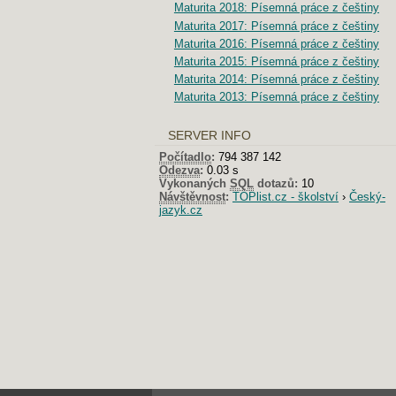
Maturita 2018: Písemná práce z češtiny
Maturita 2017: Písemná práce z češtiny
Maturita 2016: Písemná práce z češtiny
Maturita 2015: Písemná práce z češtiny
Maturita 2014: Písemná práce z češtiny
Maturita 2013: Písemná práce z češtiny
SERVER INFO
Počítadlo
:
794 387 142
Odezva
:
0.03 s
Vykonaných
SQL
dotazů:
10
Návštěvnost
:
TOPlist.cz - školství
›
Český-
jazyk.cz