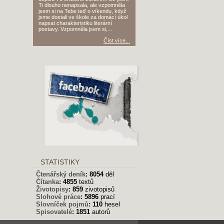
Ti dlouho nenapsala, ale vzpomněla
jsem si na Tebe teď o víkendu, když
jsme dostali ve škole za domácí úkol
napsat charakteristiku literární
postavy. Vzpomněla jsem si,...
Číst více...
STATISTIKY
Čtenářský deník
:
8054
děl
Čítanka
:
4855
textů
Životopisy
:
859
zivotopisů
Slohové práce
:
5896
prací
Slovníček pojmů
:
110
hesel
Spisovatelé
:
1851
autorů