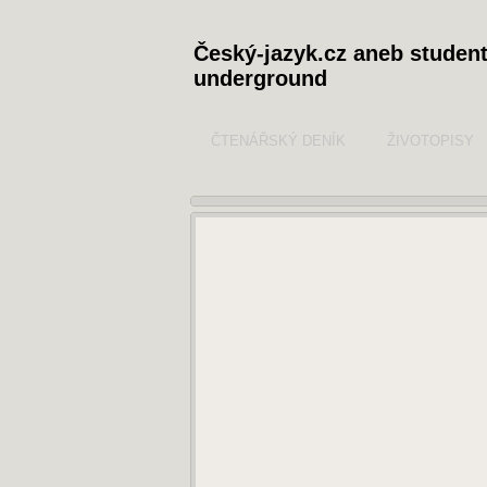
Český-jazyk.cz aneb studen
underground
ČTENÁŘSKÝ DENÍK
ŽIVOTOPISY