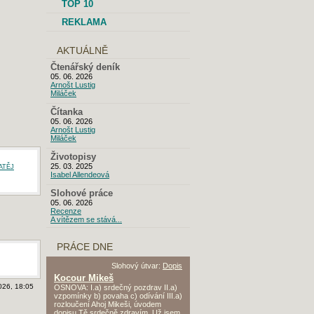
TOP 10
REKLAMA
AKTUÁLNĚ
Čtenářský deník
05. 06. 2026
Arnošt Lustig
Miláček
Čítanka
05. 06. 2026
Arnošt Lustig
Miláček
Životopisy
atěj
25. 03. 2025
Isabel Allendeová
Slohové práce
05. 06. 2026
Recenze
A vítězem se stává...
PRÁCE DNE
Slohový útvar:
Dopis
Kocour Mikeš
026, 18:05
OSNOVA: I.a) srdečný pozdrav II.a)
vzpomínky b) povaha c) odívání III.a)
rozloučení Ahoj Mikeši, úvodem
dopisu Tě srdečně zdravím. Už jsem