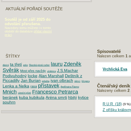
AKTUÁLNÍ POŘADÍ SOUTĚŽE
Soutěž je od září 2025 do
odvolání přerušena.
Navzdory tomu můžete i v tomto
období do databáze
přidat vlastní
práci
.
Spisovatelé
Nalezen celkem
1
a
ŠTÍTKY
lauru
Zdeněk
ta třetí
désiré
esko
Slezské písně rozbor
Vrchlická Eva
Svěrák
J.S.Machar
Most přes navždy
učebnice
Podivuhodný
locke
Alan Marshall
Deštník z
Piccadilly
Jan Burian
ivan olbrach
poledne
němci
klicpera
přístavek
Lenka a Nelka
Čtenářský deník
rasa
Apollinaire-Pásmo
Nalezeny celkem
2
Mnich
Francesco Petrarca
vánoční přání
beránek
kuba kubikula
Aréna smrti
hbitý
kytice
souhrn
R.U.R. (18)
(9 %)
Z oříšku králov
DOPORUČUJEME
Maturita 2019: Písemná práce z češtiny