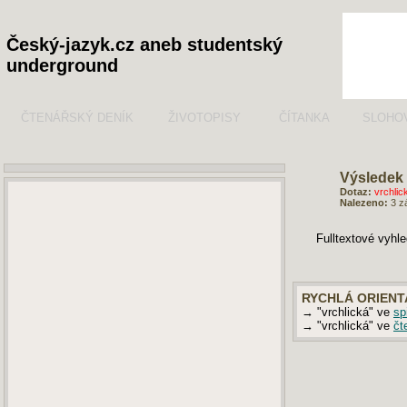
Český-jazyk.cz aneb studentský
underground
ČTENÁŘSKÝ DENÍK
ŽIVOTOPISY
ČÍTANKA
SLOHO
Výsledek 
Dotaz:
vrchlic
Nalezeno:
3 z
Fulltextové vyhl
RYCHLÁ ORIENT
→ "vrchlická" ve
sp
→ "vrchlická" ve
čt