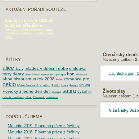
AKTUÁLNÍ POŘADÍ SOUTĚŽE
Soutěž je od září 2025 do
odvolání přerušena.
Navzdory tomu můžete i v tomto
období do databáze
přidat vlastní
práci
.
Čtenářský deník
Nalezeny celkem
2
ŠTÍTKY
alice a...
mládež v dnešní době
smlouva
Čachtická paní (
terry deary
hon
albert Einstein
na nepritele
tajný agent
Miláčkové
abba
historismus
rok 2008
romance pro
Květen
peklo
trauma
štědrovečerní večeře
to je jízda
Batlička
inzerát
Rettigov
satira
Povídky z jedné
den deti
vyžehlil
Životopisy
studánka
Nalezen celkem
1
z
čeho chci dosáhnout
půlnoc
Píše se rok
miloš urban
Nižnánsky Jožo
DOPORUČUJEME
Maturita 2019: Písemná práce z češtiny
Maturita 2018: Písemná práce z češtiny
Maturita 2017: Písemná práce z češtiny