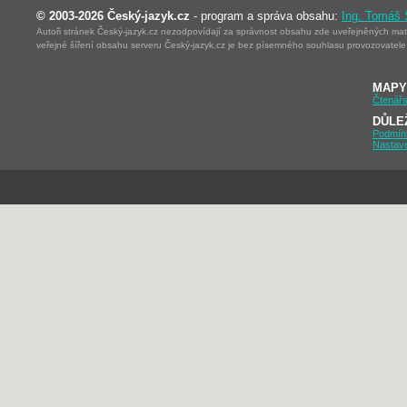
© 2003-2026 Český-jazyk.cz
- program a správa obsahu:
Ing. Tomáš
Autoři stránek Český-jazyk.cz nezodpovídají za správnost obsahu zde uveřejněných mater
veřejné šíření obsahu serveru Český-jazyk.cz je bez písemného souhlasu provozovatele 
MAPY
Čtenářs
DŮLE
Podmín
Nastav