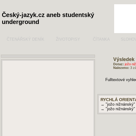
Český-jazyk.cz aneb studentský
underground
ČTENÁŘSKÝ DENÍK
ŽIVOTOPISY
ČÍTANKA
SLOHO
Výsledek 
Dotaz:
jožo ni
Nalezeno:
3 z
Fulltextové vyhl
RYCHLÁ ORIENT
→ "jožo nižnánský"
→ "jožo nižnánský"