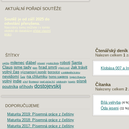
AKTUÁLNÍ POŘADÍ SOUTĚŽE
Soutěž je od září 2025 do
odvolání přerušena.
Navzdory tomu můžete i v tomto
období do databáze
přidat vlastní
práci
.
Čtenářský deník
Nalezen celkem
1
z
ŠTÍTKY
milenec
ďábel
roboti
Santa
vajíčko
mluvení
vysoká škola
Claus
jsme tady
hrad smrti
Jak trávit
Klobása 007 a In
piem
výlet k moři
volný čas
významový poměr
borovice
u snědeného krámu
nevidomí
na chlumku
homo sapiens
Šafář
Vojtěch Matocha
volný
indie
písně
a hrd
Bronteová
josef václav frič
celakovsky
koupím
Čítanka
dostojevskij
poutníka
příhody
Nalezeny celkem
2
Bílá velryba
(4 %
DOPORUČUJEME
Óda jeseni
(11 %)
Maturita 2019: Písemná práce z češtiny
Maturita 2018: Písemná práce z češtiny
Maturita 2017: Písemná práce z češtiny