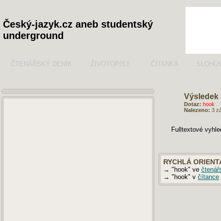
Český-jazyk.cz aneb studentský
underground
ČTENÁŘSKÝ DENÍK
ŽIVOTOPISY
ČÍTANKA
SLOHO
Výsledek 
Dotaz:
hook
Nalezeno:
3 z
Fulltextové vyhl
RYCHLÁ ORIENT
→ "hook" ve
čtenář
→ "hook" v
čítance