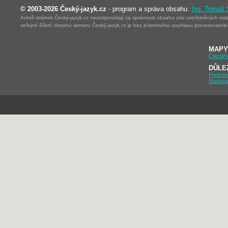
© 2003-2026 Český-jazyk.cz
- program a správa obsahu:
Ing. Tomáš
Autoři stránek Český-jazyk.cz nezodpovídají za správnost obsahu zde uveřejněných mater
veřejné šíření obsahu serveru Český-jazyk.cz je bez písemného souhlasu provozovatele 
MAPY
Čtenářs
DŮLE
Podmín
Nastav