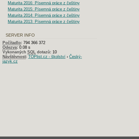
Maturita 2016: Písemná práce z češtiny
Maturita 2015: Písemná práce z češtiny
Maturita 2014: Písemná práce z češtiny
Maturita 2013: Písemná práce z češtiny
SERVER INFO
Počítadlo
:
794 366 372
Odezva
:
0.08 s
Vykonaných
SQL
dotazů:
10
Návštěvnost
:
TOPlist.cz - školství
›
Český-
jazyk.cz