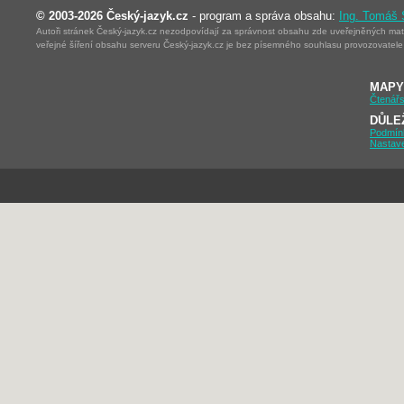
© 2003-2026 Český-jazyk.cz
- program a správa obsahu:
Ing. Tomáš
Autoři stránek Český-jazyk.cz nezodpovídají za správnost obsahu zde uveřejněných mater
veřejné šíření obsahu serveru Český-jazyk.cz je bez písemného souhlasu provozovatele 
MAPY
Čtenářs
DŮLE
Podmín
Nastav