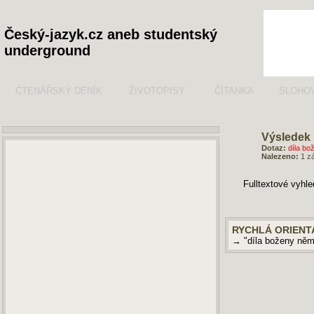
Český-jazyk.cz aneb studentský
underground
ČTENÁŘSKÝ DENÍK
ŽIVOTOPISY
ČÍTANKA
SLOHO
Výsledek 
Dotaz:
díla bo
Nalezeno:
1 z
Fulltextové vyhl
RYCHLÁ ORIENT
→ "díla boženy ně