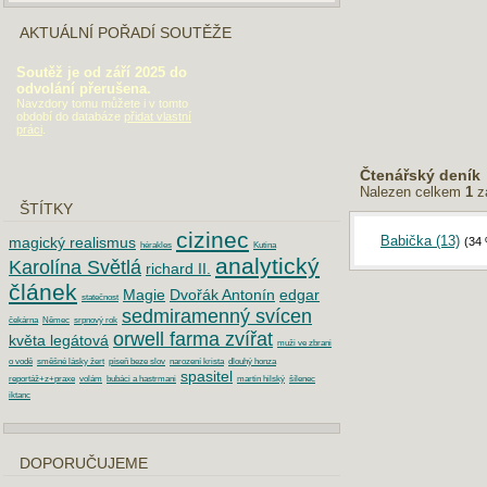
AKTUÁLNÍ POŘADÍ SOUTĚŽE
Soutěž je od září 2025 do
odvolání přerušena.
Navzdory tomu můžete i v tomto
období do databáze
přidat vlastní
práci
.
Čtenářský deník
Nalezen celkem
1
z
ŠTÍTKY
cizinec
Babička (13)
magický realismus
(34
hérakles
Kutina
analytický
Karolína Světlá
richard II.
článek
Magie
Dvořák Antonín
edgar
statečnost
sedmiramenný svícen
čekárna
Němec
srpnový rok
orwell farma zvířat
květa legátová
muži ve zbrani
o vodě
směšné lásky žert
píseň beze slov
narození krista
dlouhý honza
spasitel
reportáž+z+praxe
volám
bubáci a hastrmani
martin hilský
šílenec
iktanc
DOPORUČUJEME