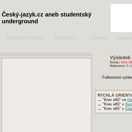
Český-jazyk.cz aneb studentský
underground
ČTENÁŘSKÝ DENÍK
ŽIVOTOPISY
ČÍTANKA
SLOHO
Výsledek 
Dotaz:
Krev el
Nalezeno:
5 z
Fulltextové vyhl
RYCHLÁ ORIENT
→ "Krev elfů" ve
čt
→ "Krev elfů" v
živ
→ "Krev elfů" v
čít