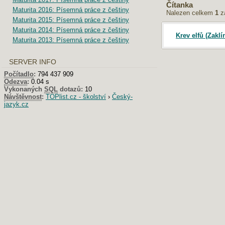
Čítanka
Maturita 2016: Písemná práce z češtiny
Nalezen celkem
1
z
Maturita 2015: Písemná práce z češtiny
Maturita 2014: Písemná práce z češtiny
Krev elfů (Zaklí
Maturita 2013: Písemná práce z češtiny
SERVER INFO
Počítadlo
:
794 437 909
Odezva
:
0.04 s
Vykonaných
SQL
dotazů:
10
Návštěvnost
:
TOPlist.cz - školství
›
Český-
jazyk.cz