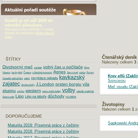
AKTUÁLNÍ POŘADÍ SOUTĚŽE
Soutěž je od září 2025 do
odvolání přerušena.
Navzdory tomu můžete i v tomto
období do databáze
přidat vlastní
práci
.
Čtenářský deník
ŠTÍTKY
Nalezeny celkem
3
Divotvorný meč
volný čas u počítače
začátek
Moje
Agnes
Vánoce
jan kryštof
Čupera
o libušině proroctví
Sen o mně
sázka
Re pro
Krev elfů (Zaklí
kavkazský
recyklace odpadu
Zapadlé nádražíčko
safari
Sapkowski
zajatec
J.London
prsten borgiu
víla
divoke kočky
Meč osudu (Zakl
volby
stupnu
western
vajíčko
popis mého hobby
zdeněk matějček
Lipo
důchody
Léto na táboře
Samá voda
HLUBINA
Životopisy
Nalezen celkem
1
z
DOPORUČUJEME
Sapkowski Andrz
Maturita 2019: Písemná práce z češtiny
Maturita 2018: Písemná práce z češtiny
Maturita 2017: Písemná práce z češtiny