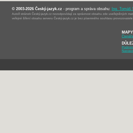
© 2003-2026 Český-jazyk.cz
- program a správa obsahu:
Ing. Tomáš
Autoři stránek Český-jazyk.cz nezodpovídají za správnost obsahu zde uveřejněných mater
veřejné šíření obsahu serveru Český-jazyk.cz je bez písemného souhlasu provozovatele 
MAPY
Čtenářs
DŮLE
Podmín
Nastav