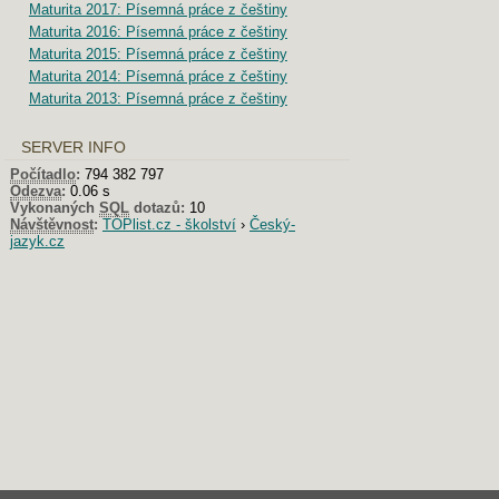
Maturita 2017: Písemná práce z češtiny
Maturita 2016: Písemná práce z češtiny
Maturita 2015: Písemná práce z češtiny
Maturita 2014: Písemná práce z češtiny
Maturita 2013: Písemná práce z češtiny
SERVER INFO
Počítadlo
:
794 382 797
Odezva
:
0.06 s
Vykonaných
SQL
dotazů:
10
Návštěvnost
:
TOPlist.cz - školství
›
Český-
jazyk.cz