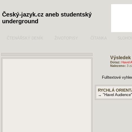
Český-jazyk.cz aneb studentský
underground
ČTENÁŘSKÝ DENÍK
ŽIVOTOPISY
ČÍTANKA
SLOHO
Výsledek 
Dotaz:
Havel A
Nalezeno:
3 z
Fulltextové vyhl
RYCHLÁ ORIENT
→ "Havel Audience