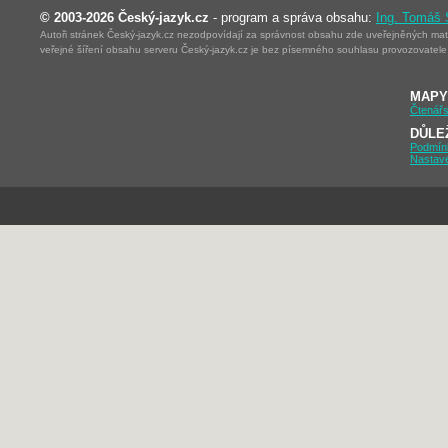
© 2003-2026 Český-jazyk.cz
- program a správa obsahu:
Ing. Tomáš
Autoři stránek Český-jazyk.cz nezodpovídají za správnost obsahu zde uveřejněných mater
veřejné šíření obsahu serveru Český-jazyk.cz je bez písemného souhlasu provozovatele 
MAPY
Čtenářs
DŮLE
Podmín
Nastav