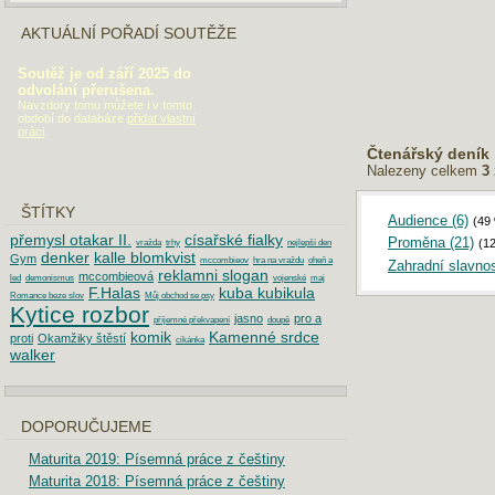
AKTUÁLNÍ POŘADÍ SOUTĚŽE
Soutěž je od září 2025 do
odvolání přerušena.
Navzdory tomu můžete i v tomto
období do databáze
přidat vlastní
práci
.
Čtenářský deník
Nalezeny celkem
3
ŠTÍTKY
Audience (6)
(49
přemysl otakar II.
císařské fialky
Proměna (21)
(1
vražda
trhy
nejlepší den
denker
kalle blomkvist
Gym
mccombieov
hra na vraždu
oheň a
Zahradní slavnos
reklamni slogan
mccombieová
led
demonismus
vojenské
maj
F.Halas
kuba kubikula
Romance beze slov
Můj obchod se psy
Kytice rozbor
jasno
pro a
příjemné překvapení
doupě
komik
Kamenné srdce
proti
Okamžiky štěstí
cikánka
walker
DOPORUČUJEME
Maturita 2019: Písemná práce z češtiny
Maturita 2018: Písemná práce z češtiny