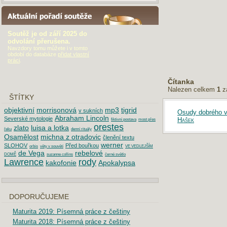
AKTUÁLNÍ POŘADÍ SOUTĚŽE
Soutěž je od září 2025 do
odvolání přerušena.
Navzdory tomu můžete i v tomto
období do databáze
přidat vlastní
práci
.
Čítanka
Nalezen celkem
1
z
ŠTÍTKY
objektivní
morrisonová
mp3
tigrid
v sukních
Osudy dobrého v
Abraham Lincoln
Severské mytologie
Hašek
fiktivní postava
most přes
orestes
zlato
luisa a lotka
řeku
denní rituály
Osamělost
michna z otradovic
členění textu
werner
SLOHOV
Před bouřkou
orbis
věty v souvětí
VE VEDLEJŠÍM
de Vega
rebelové
DOMĚ
suzanne collins
černé světlo
Lawrence
rody
kakofonie
Apokalypsa
DOPORUČUJEME
Maturita 2019: Písemná práce z češtiny
Maturita 2018: Písemná práce z češtiny