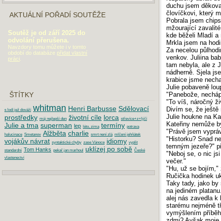
duchu jsem děkoval
človíčkovi, který m
AKTUÁLNÍ POŘADÍ SOUTĚŽE
Pobrala jsem chips
mžourající zavalité
Soutěž je od září 2025 do
kde běželi Mladí a
odvolání přerušena.
Mrkla jsem na hodi
Navzdory tomu můžete i v tomto
Za necelou půlhod
období do databáze
přidat vlastní
venkov. Juliina ba
práci
.
tam nebyla, ale z 
nádherně. Sjela js
krabice jsme necha
Julie pobaveně lou
"Panebože, necháp
ŠTÍTKY
"To víš, náročný ž
whitman
Henri Barbusse
Sdělovací
Divím se, že ještě n
s lodí jež dováží
Julie houkne na Ka
prostředky
životní cíle
lorca
múj nejlepší den
střevíce+z+lýčí
Kateřiny nemůže b
Julie a tma
superman
termíny
lep
léto, zima
potrava
"Právě jsem vypráv
Alžběta
charlie
halucinace
Smetanov
smrt není zlá
mlčení jehňátek
"Historku? Snad n
vojákův návrat
idiomy
syntaktické chyby
zase Vánoce
vyplit
temným jezeře?" pře
uklízej po sobě
Tom Hanks
standardní
pekař jan marhoul
České
"Neboj se, o nic js
vlastenectví
večer."
"Hu, už se bojím,"
Ručička hodinek uk
Taky tady, jako by 
DOPORUČUJEME
na jediném platanu
alej nás zavedla 
Maturita 2019: Písemná práce z češtiny
starému nejméně tř
vymýšlením příběhů
Maturita 2018: Písemná práce z češtiny
zdmi? Avšak moje p