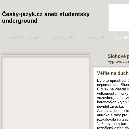
Český-jazyk.cz aneb studentský
underground
ČTENÁŘSKÝ DENÍK
ŽIVOTOPISY
ČÍTANKA
SLOHO
Slohové 
Vypravován
Věříte na duc
Bylo to uprostřed l
nepamatoval. Slunc
Člověk na vlastní 
velkoměsta. Horký 
vozovkou, asfalt ve
betonových krychlí 
neviděl živáčka.
Zastavila jsem u b
autíčko a taky pro
rozvalovala na za
"Již abychom tam b
rozpálený asfalt d