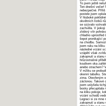
Maturita 2017: Písemná práce z češtiny
To jsem ještě netu
Maturita 2016: Písemná práce z češtiny
Ten dnešní večer! 
nebezpečné. Příli
Maturita 2015: Písemná práce z češtiny
postele jsem vplul
Maturita 2014: Písemná práce z češtiny
V hluboké poklidné 
Maturita 2013: Písemná práce z češtiny
okvětních lístků r
se ozývalo vytrval
zachvěla. V pokoji
SERVER INFO
zlobivý vítr pohráv
chladno uprostřed 
Počítadlo
:
794 566 970
šepot pronikající 
Odezva
:
0.85 s
na chodbu. Samozře
Vykonaných
SQL
dotazů:
3
jsem ruku na kliku
Návštěvnost
:
TOPlist.cz - školství
›
Český-
následné vrzání s
jazyk.cz
vzápětí však zvít
zakopnutí a stanu 
hrůzostrašné příbě
koutkem oka zahlé
anebo strachem? V 
V mžiku se probudí
okenní tabulku. St
zima. Otevřeným ok
záclonou. Takové c
jsem uslyšela tich
bosky přecupitala 
na kliku pokoje, k
vrzání schodů ved
Legraci si ze mne 
zakopnutí a stanu 