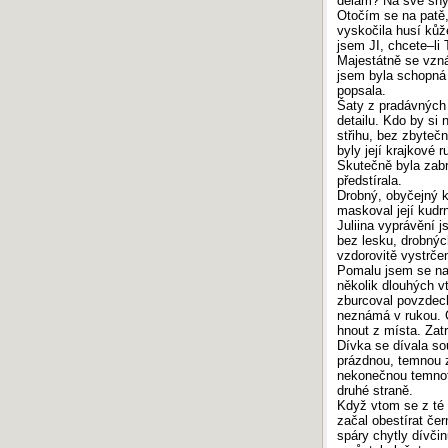
dělám? Na své sny
Otočím se na patě
vyskočila husí ků
jsem JI, chcete–li 
Majestátně se vzn
jsem byla schopná 
popsala.
Šaty z pradávných d
detailu. Kdo by si
střihu, bez zbyteč
byly její krajkové 
Skutečně byla zab
předstírala.
Drobný, obyčejný kl
maskoval její kudrn
Juliina vyprávění 
bez lesku, drobnýc
vzdorovitě vystrče
Pomalu jsem se na
několik dlouhých v
zburcoval povzdech
neznámá v rukou. 
hnout z místa. Zatr
Dívka se dívala so
prázdnou, temnou z
nekonečnou temnoto
druhé straně.
Když vtom se z té s
začal obestírat čer
spáry chytly dívčin