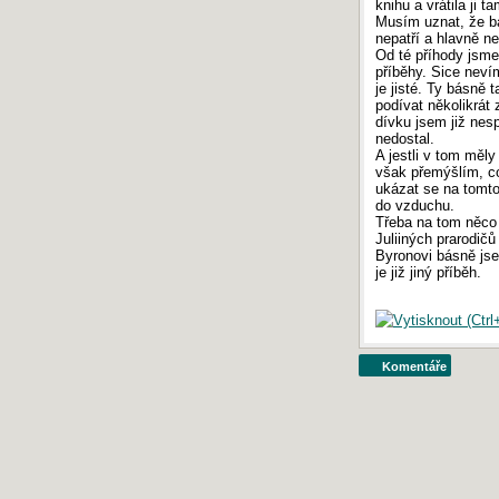
knihu a vrátila ji 
Musím uznat, že ba
nepatří a hlavně ne
Od té příhody jsme
příběhy. Sice nevím
je jisté. Ty básně 
podívat několikrát
dívku jsem již nes
nedostal.
A jestli v tom měly
však přemýšlím, co
ukázat se na tomto
do vzduchu.
Třeba na tom něco 
Juliiných prarodič
Byronovi básně jsem
je již jiný příběh.
Komentáře