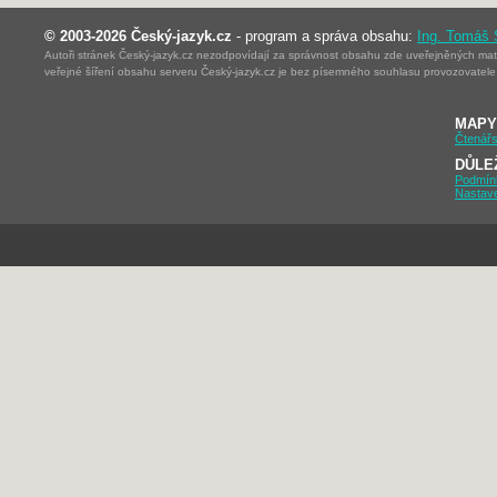
© 2003-2026 Český-jazyk.cz
- program a správa obsahu:
Ing. Tomáš
Autoři stránek Český-jazyk.cz nezodpovídají za správnost obsahu zde uveřejněných mater
veřejné šíření obsahu serveru Český-jazyk.cz je bez písemného souhlasu provozovatele 
MAPY
Čtenářs
DŮLE
Podmín
Nastav