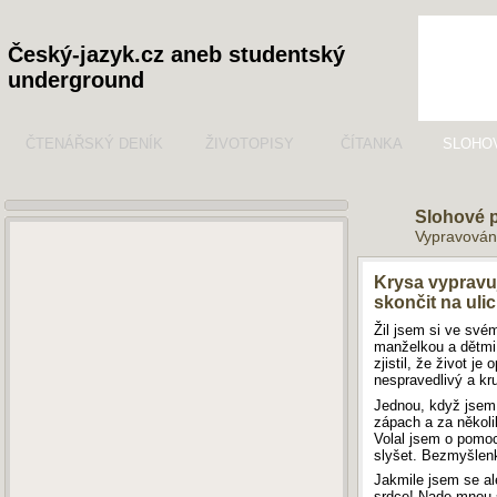
Český-jazyk.cz aneb studentský
underground
ČTENÁŘSKÝ DENÍK
ŽIVOTOPISY
ČÍTANKA
SLOHO
Slohové 
Vypravován
Krysa vypravuj
skončit na ulic
Žil jsem si ve své
manželkou a dětmi
zjistil, že život je
nespravedlivý a kru
Jednou, když jsem 
zápach a za několi
Volal jsem o pomoc
slyšet. Bezmyšlenk
Jakmile jsem se al
srdce! Nade mnou s