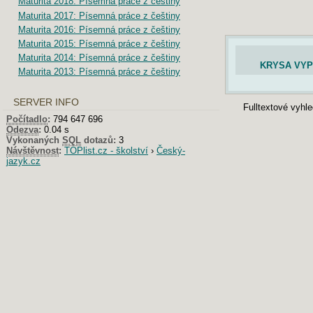
Maturita 2018: Písemná práce z češtiny
Maturita 2017: Písemná práce z češtiny
Maturita 2016: Písemná práce z češtiny
Maturita 2015: Písemná práce z češtiny
Maturita 2014: Písemná práce z češtiny
KRYSA VYP
Maturita 2013: Písemná práce z češtiny
SERVER INFO
Fulltextové vyhl
Počítadlo
:
794 647 696
Odezva
:
0.04 s
Vykonaných
SQL
dotazů:
3
Návštěvnost
:
TOPlist.cz - školství
›
Český-
jazyk.cz