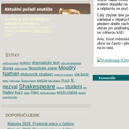
málem dopadla na 
a odplazila se pryč
AKTUÁLNÍ POŘADÍ SOUTĚŽE
Celý zbytek dne js
Soutěž je od září 2025 do
zaklepal u nějakýc
odvolání přerušena.
předem dobře nachy
Navzdory tomu můžete i v tomto
občan jim podřadn
období do databáze
přidat vlastní
se zdravou kůží.
práci
.
Ano, život městské
obce se často i př
na to tata.
ŠTÍTKY
dramatický text
pirátství
anička ve městě
záře nad pohanstvem
Moudrý
droga
filosofické eseje
seifert housle
Nathan
plukovník chabert
via lucis
místo pro princeznu
Komentáře
v.
epocha
Proch
teplou
Paní ruska
Škola na jevišti
Běž chlapče
Shakespeare
nezval
student
bereme
telč
Hailey
kurz
říjen
erich maria
hádes
školní docházka
dospěla
most přes řeku
DOPORUČUJEME
Maturita 2019: Písemná práce z češtiny