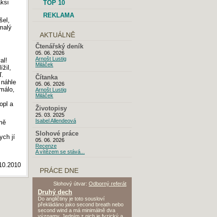
aksi
TOP 10
REKLAMA
šel,
malý
AKTUÁLNĚ
Čtenářský deník
05. 06. 2026
Arnošt Lustig
al!
Miláček
ížil,
ď.
Čítanka
 náhle
05. 06. 2026
 málo,
Arnošt Lustig
Miláček
opl a
Životopisy
25. 03. 2025
Isabel Allendeová
mě
Slohové práce
ych jí
05. 06. 2026
Recenze
A vítězem se stává...
10.2010
PRÁCE DNE
Slohový útvar:
Odborný referát
Druhý dech
Do angličtiny je toto sousloví
překládáno jako second breath nebo
second wind a má minimálně dva
významy. Jedním z nich je fyzický a