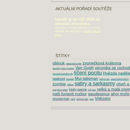
AKTUÁLNÍ POŘADÍ SOUTĚŽE
Soutěž je od září 2025 do
odvolání přerušena.
Navzdory tomu můžete i v tomto
období do databáze
přidat vlastní
práci
.
ŠTÍTKY
oblouk
zvonečková královna
nebezpečné léto
Van Gogh
veronika se rozhod
písničky+bez+muziky
líčení pocitu
Hvězda naděj
červená karkulka vlk
Muj talisman
sladkosti
listopad
neživá věc
anarchističtí buřiči
satiry a sarkasmy
zombie
oheň a 
jídelna
velká a malá pís
kluby poezie
maryša+rozbor
můj pes
naši furianti rozbor
gaudeamus
ahoj moře
Vítězství
shusterman
ježíš
nejhorší den
práv
DOPORUČUJEME
Maturita 2019: Písemná práce z češtiny