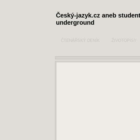
Český-jazyk.cz aneb studen
underground
ČTENÁŘSKÝ DENÍK
ŽIVOTOPISY