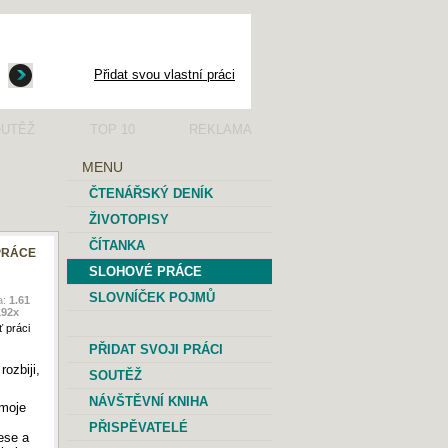
Přidat svou vlastní práci
UTĚŽ
TOP 10
REKLAMA
MENU
ČTENÁŘSKÝ DENÍK
ŽIVOTOPISY
ČÍTANKA
PRÁCE
SLOHOVÉ PRÁCE
SLOVNÍČEK POJMŮ
a:
1.61
192
x
 práci
PŘIDAT SVOJI PRÁCI
rozbiji,
SOUTĚŽ
NÁVŠTĚVNÍ KNIHA
 moje
PŘISPĚVATELÉ
ese a