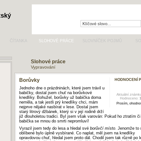
tský
ČÍTANKA
SLOHOVÉ PRÁCE
SLOVNÍČEK POJMŮ
SO
Slohové práce
Vypravování
Borůvky
HODNOCENÍ 
Jednoho dne o prázdninách, které jsem trávil u
babičky, dostal jsem chuť na borůvkové
Aktuální známk
knedlíky. Bohužel, borůvky už babička doma
Hodnoceno:
neměla, a tak jestli prý knedlíky chci, mám
Prosím, ohodnoť
nejprve nějaké nasbírat v lese. Dostal jsem
starý litrový džbánek, který si v její rodině drží
již dlouholetou tradici. Byl jsem však varován: Pokud ho ztratím či 
babička se mnou do smrti nepromluví!
Vyrazil jsem tedy do lesa a hledal své
borůvčí místo
. Jenomže to
oblíbené bylo úplně vysbírané. Co naplat, měl jsem na knedlíky
opravdovou chuť, hledal jsem proto dál. Chodil jsem tak různě po l