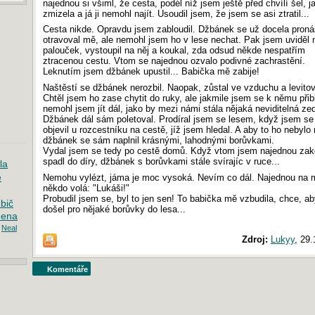
najednou si všiml, že cesta, podél níž jsem ještě před chvílí šel, j
zmizela a já ji nemohl najít. Usoudil jsem, že jsem se asi ztratil...
Cesta nikde. Opravdu jsem zabloudil. Džbánek se už docela proná
otravoval mě, ale nemohl jsem ho v lese nechat. Pak jsem uviděl 
palouček, vystoupil na něj a koukal, zda odsud někde nespatřím
ztracenou cestu. Vtom se najednou ozvalo podivné zachrastění.
Leknutím jsem džbánek upustil... Babička mě zabije!
Naštěstí se džbánek nerozbil. Naopak, zůstal ve vzduchu a levitov
Chtěl jsem ho zase chytit do ruky, ale jakmile jsem se k němu přibl
nemohl jsem jít dál, jako by mezi námi stála nějaká neviditelná ze
Džbánek dál sám poletoval. Prodíral jsem se lesem, když jsem se
objevil u rozcestníku na cestě, jíž jsem hledal. A aby to ho nebylo
džbánek se sám naplnil krásnými, lahodnými borůvkami.
Vydal jsem se tedy po cestě domů. Když vtom jsem najednou zak
spadl do díry, džbánek s borůvkami stále svírajíc v ruce...
la
e
Nemohu vylézt, jáma je moc vysoká. Nevím co dál. Najednou na 
někdo volá: "Lukáši!"
Probudil jsem se, byl to jen sen! To babička mě vzbudila, chce, ab
bič
došel pro nějaké borůvky do lesa...
mena
Neal
Zdroj:
Lukyy
,
29.
Komentáře