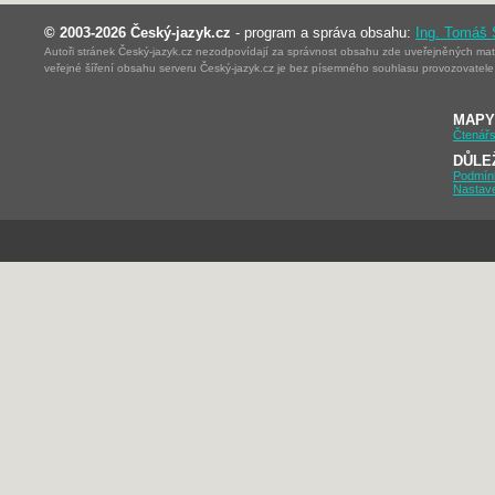
© 2003-2026 Český-jazyk.cz
- program a správa obsahu:
Ing. Tomáš
Autoři stránek Český-jazyk.cz nezodpovídají za správnost obsahu zde uveřejněných mater
veřejné šíření obsahu serveru Český-jazyk.cz je bez písemného souhlasu provozovatele 
MAPY
Čtenářs
DŮLE
Podmín
Nastav