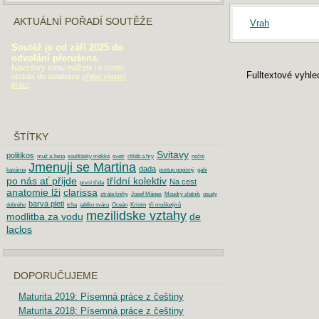
AKTUÁLNÍ POŘADÍ SOUTĚŽE
Vrah
Soutěž je od září 2025 do
odvolání přerušena.
Navzdory tomu můžete i v tomto
Fulltextové vyhl
období do databáze
přidat vlastní
práci
.
ŠTÍTKY
Svitavy
politikos
muž a žena
souhlásky měkké
svetr
chléb a hry
noční
Jmenuji se Martina
dada
kavárna
postup popisný
gabi
po nás ať přijde
třídní kolektiv
Na cest
první třída
anatomie lži
clarissa
ztráta knihy
Josef Mánes
Moudrý zlatník
osudy
barva pleti
dobrého
tcha
jablko sváru
Oceán
Kristin
tři mušketýrů
mezilidske vztahy
modlitba za vodu
de
laclos
DOPORUČUJEME
Maturita 2019: Písemná práce z češtiny
Maturita 2018: Písemná práce z češtiny