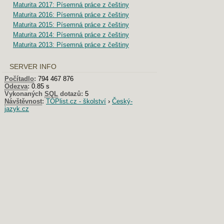
Maturita 2017: Písemná práce z češtiny
Maturita 2016: Písemná práce z češtiny
Maturita 2015: Písemná práce z češtiny
Maturita 2014: Písemná práce z češtiny
Maturita 2013: Písemná práce z češtiny
SERVER INFO
Počítadlo
:
794 467 876
Odezva
:
0.85 s
Vykonaných
SQL
dotazů:
5
Návštěvnost
:
TOPlist.cz - školství
›
Český-
jazyk.cz