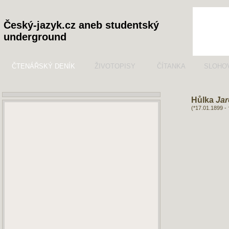
Český-jazyk.cz aneb studentský
underground
ČTENÁŘSKÝ DENÍK
ŽIVOTOPISY
ČÍTANKA
SLOHO
Hůlka
Jar
(*17.01.1899 -