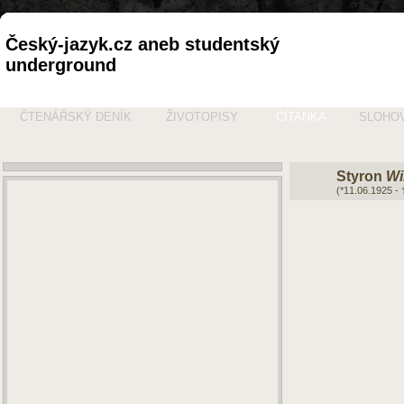
Český-jazyk.cz aneb studentský
underground
ČTENÁŘSKÝ DENÍK
ŽIVOTOPISY
ČÍTANKA
SLOHO
Styron
Wi
(*11.06.1925 -