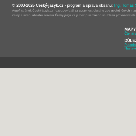
© 2003-2026 Český-jazyk.cz
- program a správa obsahu:
Ing. Tomáš
Autoři stránek Český-jazyk.cz nezodpovídají za správnost obsahu zde uveřejněných mater
veřejné šíření obsahu serveru Český-jazyk.cz je bez písemného souhlasu provozovatele 
MAPY
Čtenářs
DŮLE
Podmín
Nastav