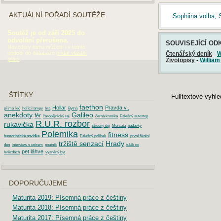
AKTUÁLNÍ POŘADÍ SOUTĚŽE
Sophiina volba
,
Soutěž je od září 2025 do
odvolání přerušena.
SOUVISEJÍCÍ OD
Navzdory tomu můžete i v tomto
období do databáze
přidat vlastní
Čtenářský deník
-
W
práci
.
Životopisy
-
William
ŠTÍTKY
Fulltextové vyhl
faethon
Hollar
Pravda v..
přímá řeč
hořící lampy
bra
Bytná
anekdoty
Galileo
fér
čarodějnický rej
černá kronika
Falešný autostop
R.U.R. rozbor
rukavička
stručný děj
Morčata
nadávky
Polemika
fitness
humoristická povídka
Falešný polibek
první školní
tržiště senzací
Hrady
den
interview s upírem
poutník
tulák po
pet láhve
hvězdách
vysněný byt
DOPORUČUJEME
Maturita 2019: Písemná práce z češtiny
Maturita 2018: Písemná práce z češtiny
Maturita 2017: Písemná práce z češtiny