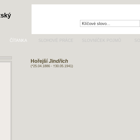
tský
ČÍTANKA
SLOHOVÉ PRÁCE
SLOVNÍČEK POJMŮ
SO
Hořejší
Jindřich
(*25.04.1886 - †30.05.1941)