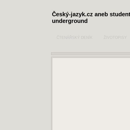
Český-jazyk.cz aneb studen
underground
ČTENÁŘSKÝ DENÍK
ŽIVOTOPISY