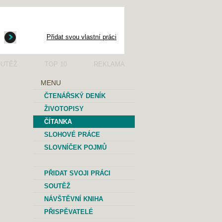
Přidat svou vlastní práci
UTĚŽ
TOP 10
REKLAMA
MENU
ČTENÁŘSKÝ DENÍK
ŽIVOTOPISY
ČÍTANKA
SLOHOVÉ PRÁCE
SLOVNÍČEK POJMŮ
PŘIDAT SVOJI PRÁCI
SOUTĚŽ
NÁVŠTĚVNÍ KNIHA
PŘISPĚVATELÉ