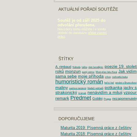
AKTUÁLNÍ POŘADÍ SOUTĚŽE
Soutěž je od září 2025 do
odvolání přerušena.
Navzdory tomu můžete i v tomto
období do databáze
přidat vlastní
práci
.
ŠTÍTKY
poezie 19. stolet
A. rimbaud
Náhoda
laška
slet čarodějnic
roků
monzun
Jak vidím
pustý ostrov
Most přes řeku Kwai
sama sebe
moje příhoda
crkve
rozkvetlá louka
humoristický román
hořící keř
pověst o Bruncvíkovi
maliny
potkanka
jacky s
saulova nenávist
hledači pokladů
strakonický
nenávidím a miluji
vzpour
šrámek
Predmet
remark
Goblini
nezapomenuteln
Prague
DOPORUČUJEME
Maturita 2019: Písemná práce z češtiny
Maturita 2018: Písemná práce z češtiny