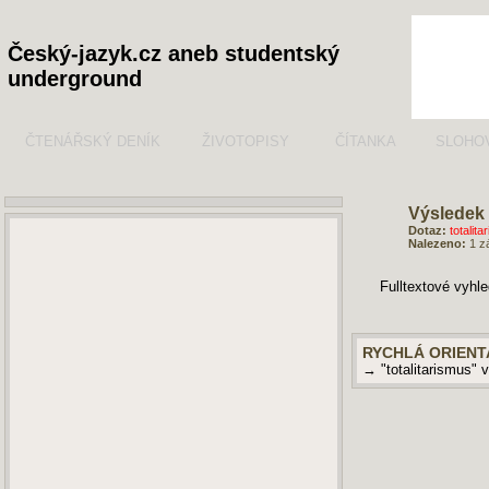
Český-jazyk.cz aneb studentský
underground
ČTENÁŘSKÝ DENÍK
ŽIVOTOPISY
ČÍTANKA
SLOHO
Výsledek 
Dotaz:
totalita
Nalezeno:
1 z
Fulltextové vyhl
RYCHLÁ ORIENT
→ "totalitarismus" 