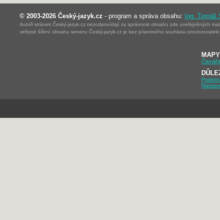
© 2003-2026 Český-jazyk.cz
- program a správa obsahu:
Ing. Tomáš
Autoři stránek Český-jazyk.cz nezodpovídají za správnost obsahu zde uveřejněných mater
veřejné šíření obsahu serveru Český-jazyk.cz je bez písemného souhlasu provozovatele 
MAPY
Čtenářs
DŮLE
Podmín
Nastav