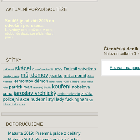
AKTUÁLNÍ POŘADÍ SOUTĚŽE
Soutěž je od září 2025 do
odvolání přerušena.
Navzdory tomu můžete i v tomto
období do databáze
přidat vlastní
práci
.
Čtenářský deník
Nalezen celkem
1
z
ŠTÍTKY
Pozvání na popr
skácel
Dalimil
satyrikon
Jirotk
nadřazená
O statečném kováři
můj domov
jezírko
mít a nemít
Povídky o lásce
Arthur
lermontov démon
tom cruise
Hastings
labutí jezero
taťka
elška
kouření
patrick ryan
nobelova
noha
neznámý člověk
jaroslav vrchlický
cena
ztráta
anticke divadlo
policejni akce
hudební styl
lady fuckingham
Gri
Lakoma barka
mask
DOPORUČUJEME
Maturita 2019: Písemná práce z češtiny
Maturita 2018: Písemná práce z češtiny