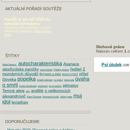
AKTUÁLNÍ POŘADÍ SOUTĚŽE
Soutěž je od září 2025 do
odvolání přerušena.
Navzdory tomu můžete i v tomto
období do databáze
přidat vlastní
práci
.
Slohové práce
Nalezen celkem
1
z
ŠTÍTKY
autocharakteristika
Asanace
Psí útulek
Velká Severní..
(100
stepfordske paničky
ředitel
Z
země nikoho
Příběhy přísloví
neznámých důvodů
přitel
Byl jsem u toho
MNICH KTERÝ
popelka
úvaha
človeka
mladší robinson
na vlnách
pitná voda
o smrti
ajtmatov
životní zkušenosti
poučování
já+a+počítač
Temné aleje
andělé
o velikonocich
ukin
muj
alexandrovič
Hans Christian
Kompoziční plán
vážený pane
idol
leviathan
DOPORUČUJEME