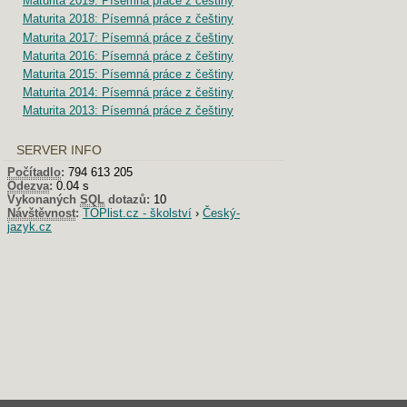
Maturita 2019: Písemná práce z češtiny
Maturita 2018: Písemná práce z češtiny
Maturita 2017: Písemná práce z češtiny
Maturita 2016: Písemná práce z češtiny
Maturita 2015: Písemná práce z češtiny
Maturita 2014: Písemná práce z češtiny
Maturita 2013: Písemná práce z češtiny
SERVER INFO
Počítadlo
:
794 613 205
Odezva
:
0.04 s
Vykonaných
SQL
dotazů:
10
Návštěvnost
:
TOPlist.cz - školství
›
Český-
jazyk.cz