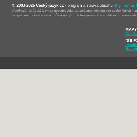
© 2003-2026 Český-jazyk.cz
- program a správa obsahu:
Ing. Tomáš
Autoři stránek Český-jazyk.cz nezodpovídají za správnost obsahu zde uveřejněných mater
veřejné šíření obsahu serveru Český-jazyk.cz je bez písemného souhlasu provozovatele 
MAPY
Čtenářs
DŮLE
Podmín
Nastav