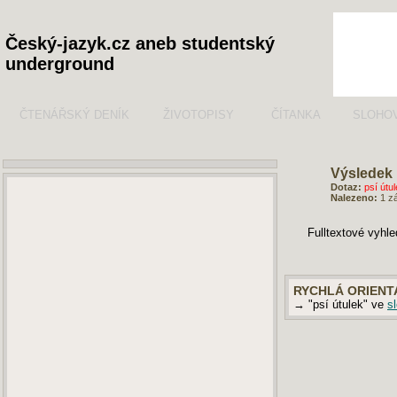
Český-jazyk.cz aneb studentský
underground
ČTENÁŘSKÝ DENÍK
ŽIVOTOPISY
ČÍTANKA
SLOHO
Výsledek 
Dotaz:
psí útul
Nalezeno:
1 z
Fulltextové vyhl
RYCHLÁ ORIENT
→ "psí útulek" ve
s