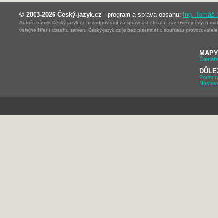
© 2003-2026 Český-jazyk.cz
- program a správa obsahu:
Ing. Tomáš
Autoři stránek Český-jazyk.cz nezodpovídají za správnost obsahu zde uveřejněných mater
veřejné šíření obsahu serveru Český-jazyk.cz je bez písemného souhlasu provozovatele 
MAPY
Čtenářs
DŮLE
Podmín
Nastav