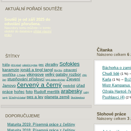
AKTUÁLNÍ POŘADÍ SOUTĚŽE
Soutěž je od září 2025 do
odvolání přerušena.
Navzdory tomu můžete i v tomto
období do databáze
přidat vlastní
práci
.
Čítanka
Nalezeno celkem
6
ŠTÍTKY
Sofokles
zkratky
fráňa
pec
jitřní píseň
valenční syntax
Báchorka o zamil
karamzin
jonáš a tingl tangl
zdravotní
Máj film
Chudí lidé
(1 %)
vikingove
velký gatsby rozbor
sestřička
J. Hašek
chtíc
stupňování příslovcí
Zjevení
Karla
–
Bož
(1 %)
žert
když duben přichází
červený a černý
Janovo
úřad
Mistr Kampanus 
medvědí
arabesky
Ožrala Hantoš (
práce
hořec
foto
Rudolf mertlík
ruský
pes a lev
planeta země
Psohlavci (4)
(2 
jazyk
52 hořkých balad
Skočdopolová
Slohové práce
DOPORUČUJEME
Nalezeny celkem
3
Maturita 2019: Písemná práce z češtiny
Maturita 2018: Písemná práce z češtiny