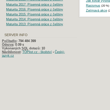
Jak kovář vystra
Maturita 2017: Písemná práce z češtiny
Rasismus
(20 %)
Maturita 2016: Písemná práce z češtiny
Zajímavá akce
(
Maturita 2015: Písemná práce z češtiny
Maturita 2014: Písemná práce z češtiny
Maturita 2013: Písemná práce z češtiny
SERVER INFO
Počítadlo
:
794 484 399
Odezva
:
0.09 s
Vykonaných
SQL
dotazů:
10
Návštěvnost
:
TOPlist.cz - školství
›
Český-
jazyk.cz