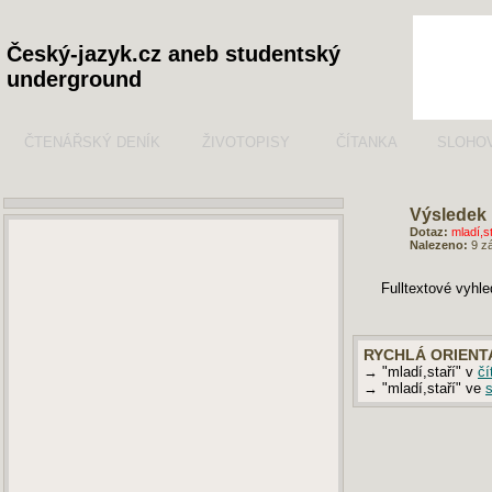
Český-jazyk.cz aneb studentský
underground
ČTENÁŘSKÝ DENÍK
ŽIVOTOPISY
ČÍTANKA
SLOHO
Výsledek 
Dotaz:
mladí,st
Nalezeno:
9 z
Fulltextové vyhl
RYCHLÁ ORIENT
→ "mladí,staří" v
čí
→ "mladí,staří" ve