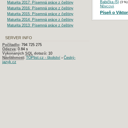
Babička (5)
Maturita 2017: Písemná práce z češtiny
(3 %)
Němcová
Maturita 2016: Písemná práce z češtiny
Píseň o Vikto
Maturita 2015: Písemná práce z češtiny
Maturita 2014: Písemná práce z češtiny
Maturita 2013: Písemná práce z češtiny
SERVER INFO
Počítadlo
:
794 725 275
Odezva
:
0.84 s
Vykonaných
SQL
dotazů:
10
Návštěvnost
:
TOPlist.cz - školství
›
Český-
jazyk.cz