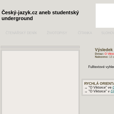
Český-jazyk.cz aneb studentský
underground
ČTENÁŘSKÝ DENÍK
ŽIVOTOPISY
ČÍTANKA
SLOHO
Výsledek 
Dotaz:
O Vikto
Nalezeno:
13 
Fulltextové vyhl
RYCHLÁ ORIENT
→ "O Viktorce" ve
→ "O Viktorce" v
čí