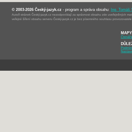
© 2003-2026 Český-jazyk.cz
- program a správa obsahu:
Ing. Tomáš
Autoři stránek Český-jazyk.cz nezodpovídají za správnost obsahu zde uveřejněných mater
veřejné šíření obsahu serveru Český-jazyk.cz je bez písemného souhlasu provozovatele 
MAPY
Čtenářs
DŮLE
Podmín
Nastav