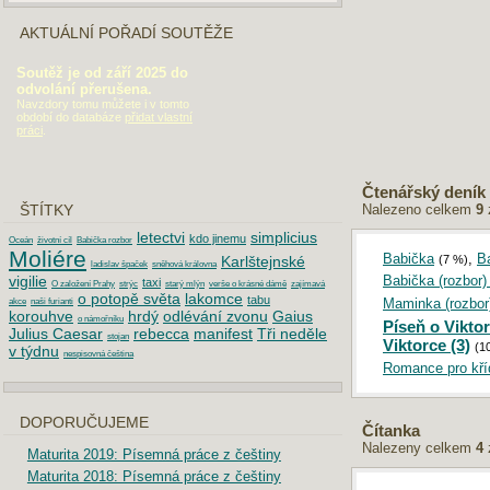
AKTUÁLNÍ POŘADÍ SOUTĚŽE
Soutěž je od září 2025 do
odvolání přerušena.
Navzdory tomu můžete i v tomto
období do databáze
přidat vlastní
práci
.
Čtenářský deník
Nalezeno celkem
9
ŠTÍTKY
letectvi
simplicius
kdo jinemu
Oceán
životní cíl
Babička rozbor
Moliére
Babička
,
Ba
Karlštejnské
(7 %)
ladislav špaček
sněhová královna
vigilie
Babička (rozbor) 
taxi
O založení Prahy
strýc
starý mlýn
verše o krásné dámě
zajímavá
o potopě světa
lakomce
tabu
Maminka (rozbor
akce
naši furianti
korouhve
hrdý
odlévání zvonu
Gaius
o námořníku
Píseň o Vikto
Julius Caesar
rebecca
manifest
Tři neděle
stojan
Viktorce (3)
(1
v týdnu
nespisovná čeština
Romance pro kříd
DOPORUČUJEME
Čítanka
Nalezeny celkem
4
Maturita 2019: Písemná práce z češtiny
Maturita 2018: Písemná práce z češtiny