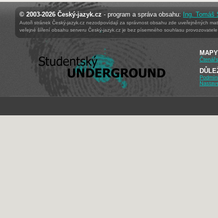
© 2003-2026 Český-jazyk.cz
- program a správa obsahu:
Ing. Tomáš
Autoři stránek Český-jazyk.cz nezodpovídají za správnost obsahu zde uveřejněných mater
veřejné šíření obsahu serveru Český-jazyk.cz je bez písemného souhlasu provozovatele 
MAPY
Čtenářs
DŮLE
Podmín
Nastav