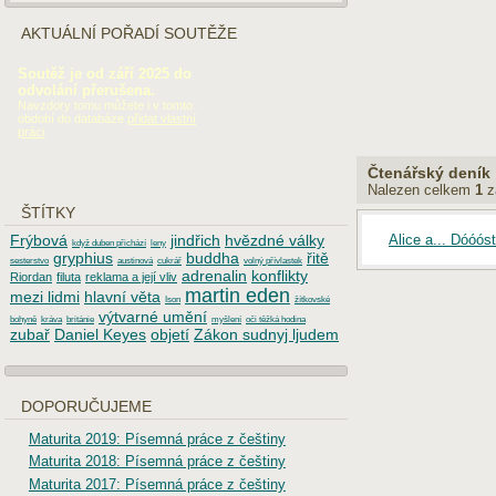
AKTUÁLNÍ POŘADÍ SOUTĚŽE
Soutěž je od září 2025 do
odvolání přerušena.
Navzdory tomu můžete i v tomto
období do databáze
přidat vlastní
práci
.
Čtenářský deník
Nalezen celkem
1
z
ŠTÍTKY
Alice a... Dóóós
Frýbová
jindřich
hvězdné války
když duben přichází
leny
gryphius
buddha
řitě
sesterstvo
austinová
cukrář
volný přívlastek
adrenalin
konflikty
Riordan
filuta
reklama a její vliv
martin eden
mezi lidmi
hlavní věta
Ison
žítkovské
výtvarné umění
bohyně
kráva
británie
myšlení
oči těžká hodina
zubař
Daniel Keyes
objetí
Zákon sudnyj ljudem
DOPORUČUJEME
Maturita 2019: Písemná práce z češtiny
Maturita 2018: Písemná práce z češtiny
Maturita 2017: Písemná práce z češtiny