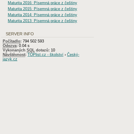
Maturita 2016: Písemná práce z češtiny
Maturita 2015: Písemná práce z češtiny
Maturita 2014: Písemná práce z češtiny
Maturita 2013: Písemná práce z češtiny
SERVER INFO
Počítadlo
:
794 502 593
Odezva
:
0.04 s
Vykonaných
SQL
dotazů:
10
Návštěvnost
:
TOPlist.cz - školství
›
Český-
jazyk.cz