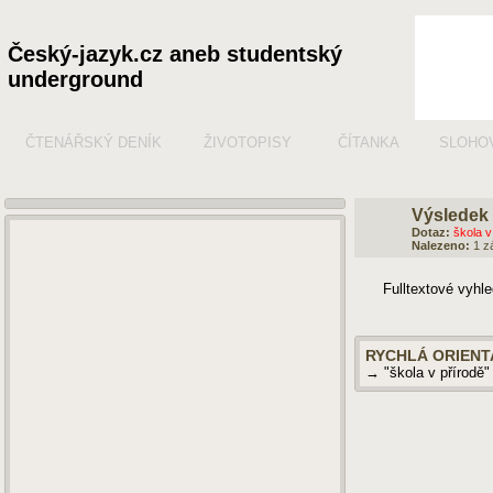
Český-jazyk.cz aneb studentský
underground
ČTENÁŘSKÝ DENÍK
ŽIVOTOPISY
ČÍTANKA
SLOHO
Výsledek 
Dotaz:
škola v
Nalezeno:
1 z
Fulltextové vyhl
RYCHLÁ ORIENT
→ "škola v přírodě