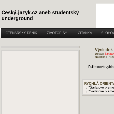
Český-jazyk.cz aneb studentský
underground
ČTENÁŘSKÝ DENÍK
ŽIVOTOPISY
ČÍTANKA
SLOHO
Výsledek 
Dotaz:
Šarlato
Nalezeno:
4 z
Fulltextové vyhl
RYCHLÁ ORIENT
→ "Šarlatové písm
→ "Šarlatové písm