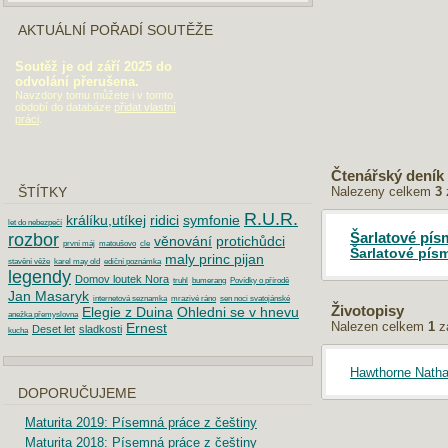
AKTUÁLNÍ POŘADÍ SOUTĚŽE
Soutěž je od září 2025 do
odvolání přerušena.
Navzdory tomu můžete i v tomto
období do databáze
přidat vlastní
práci
.
Čtenářský deník
Nalezeny celkem
3
ŠTÍTKY
R.U.R.
králíku,utíkej
ridici
symfonie
let do nebezpečí
Šarlatové pí
rozbor
věnování
protichůdci
první máj
matoušovo
cle
Šarlatové pís
maly princ pijan
stavění věže
karel may old
ediční poznámka
legendy
Domov loutek Nora
truhl
bumerang
Povídky o přírodě
Jan Masaryk
internetová seznamka
mrazivé ráno
sen noci svatojánské
Životopisy
Elegie z Duina
Ohledni se v hnevu
anežka přemyslovna
Nalezen celkem
1
z
Ernest
Deset let
sladkosti
kucha
Hawthorne Natha
DOPORUČUJEME
Maturita 2019: Písemná práce z češtiny
Maturita 2018: Písemná práce z češtiny