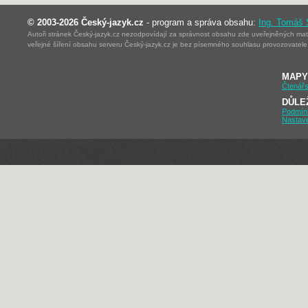
© 2003-2026 Český-jazyk.cz
- program a správa obsahu:
Ing. Tomáš
Autoři stránek Český-jazyk.cz nezodpovídají za správnost obsahu zde uveřejněných mater
veřejné šíření obsahu serveru Český-jazyk.cz je bez písemného souhlasu provozovatele 
MAPY
Čtenářs
DŮLE
Podmín
Nastav