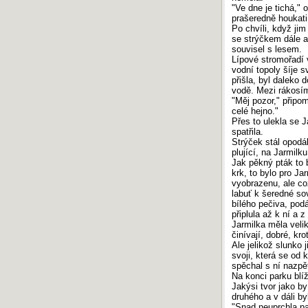
"Ve dne je tichá," 
prašeredně houkati.
Po chvíli, když jim
se strýčkem dále a
souvisel s lesem.
Lípové stromořadí 
vodní topoly šíje 
přišla, byl daleko 
vodě. Mezi rákosím
"Měj pozor," připom
celé hejno."
Přes to ulekla se J
spatřila.
Strýček stál opodál
plující, na Jarmilk
Jak pěkný pták to b
krk, to bylo pro J
vyobrazenu, ale což
labuť k šeredné so
bílého pečiva, podá
připlula až k ní a 
Jarmilka měla velik
činívají, dobré, kr
Ale jelikož slunko 
svoji, která se od 
spěchal s ní nazpě
Na konci parku blí
Jakýsi tvor jako b
druhého a v dáli by
"Snad neuprchla pa