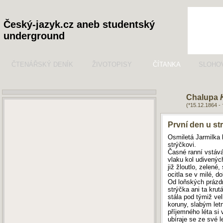
Český-jazyk.cz aneb studentský
underground
ČTENÁŘSKÝ DENÍK
ŽIVOTOPISY
ČÍTANKA
SLOHO
Chalupa
(*15.12.1864 -
První den u st
Osmiletá Jarmilka l
strýčkovi.
Časné ranní vstává
vlaku kol udivenýc
již žloutlo, zelené
ocitla se v milé, d
Od loňských prázdn
strýčka ani ta krut
stála pod týmiž ve
koruny, slabým le
příjemného léta si 
ubíraje se ze své 