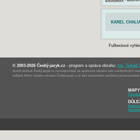
KAREL CHALUP
Fulltextové vyhl
© 2003-2026 Český-jazyk.cz
- program a správa obsahu:
Ing. Tomáš
Autoři stránek Český-jazyk.cz nezodpovídají za správnost obsahu zde uveřejněných mater
veřejné šíření obsahu serveru Český-jazyk.cz je bez písemného souhlasu provozovatele 
MAPY
Čtenářs
DŮLE
Podmín
Nastav