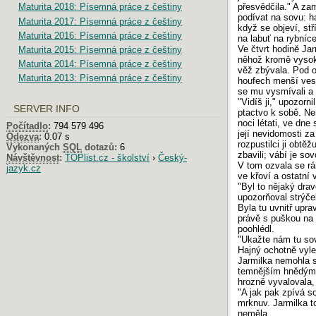
přesvědčila." A za
Maturita 2018: Písemná práce z češtiny
podívat na sovu: h
Maturita 2017: Písemná práce z češtiny
když se objeví, st
Maturita 2016: Písemná práce z češtiny
na labuť na rybníce
Ve čtvrt hodině Jar
Maturita 2015: Písemná práce z češtiny
něhož kromě vysok
Maturita 2014: Písemná práce z češtiny
věž zbývala. Pod 
Maturita 2013: Písemná práce z češtiny
houfech menší vesel
se mu vysmívali a š
"Vidíš ji," upozorn
SERVER INFO
ptactvo k sobě. Nen
noci létati, ve dne
Počítadlo
:
794 579 496
její nevidomosti z
Odezva
:
0.07 s
rozpustilci ji obtě
Vykonaných
SQL
dotazů:
6
zbavili; vábí je sov
Návštěvnost
:
TOPlist.cz - školství
›
Český-
V tom ozvala se rán
jazyk.cz
ve křoví a ostatní 
"Byl to nějaký drav
upozorňoval strýče
Byla tu uvnitř upra
právě s puškou na 
poohlédl.
"Ukažte nám tu sov
Hajný ochotně vyle
Jarmilka nemohla s
temnějším hnědým p
hrozně vyvalovala, 
"A jak pak zpívá s
mrknuv. Jarmilka t
neměla.