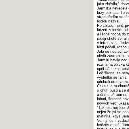
jako zběsilá," dot
Jarmilka nevěděla d
brzy poznala, že v
stromořadím se táh
Idolou nazval.
Po chlapci, jenž pr
házeti zelenými jab
a řádně hocha do z
raději chutě sbíral
v letu chytal. Jedva
lézti počali, rozho
Jala se i odtud ja
chvíli zase skok, a 
Jarmilu bavilo nad
rozmarná opička kt
opět dál o kus cest
Leč škoda, že neby
výsledku se táhla.
odebrali do myslivn
Čekala je tu chutn
s chutí pustila se 
a čemu při tom se n
labuti, šeredné sov
nových věcí ukázati 
"Tak jest nejlépe,
nejen že jsi se poba
matinka, když Jarmi
Vonný lesní vzduch 
hvězdy a naší Jarm