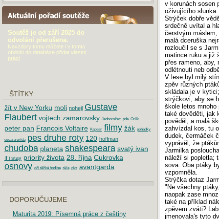
v korunách sosen p
oživujícího slunka.
AKTUÁLNÍ POŘADÍ SOUTĚŽE
Strýček dobře vědě
srdečně uvítal a hl
Soutěž je od září 2025 do
čerstvým máslem, j
odvolání přerušena.
malá dceruška nejr
Navzdory tomu můžete i v tomto
rozloučil se s Jarm
období do databáze
přidat vlastní
matince ruku a již 
práci
.
přes rameno, aby, n
odlétnouti neb odb
V lese byl milý stí
zpěv různých ptáků.
skládala je v kytic
ŠTÍTKY
strýčkovi, aby se 
Gustave
škole letos mnoho 
žít v New Yorku
moli
nohejl
také dověděti, jak 
Flaubert
vojtech zamarovsky
Jednorožec
pda
Orlík
pověděl, a malá š
filmy
peter pan
Francois Voltaire
žák
zahvízdal kos, tu o
Kapesn
pohádky
dudek, čermáček či
pes druhe roty
120
hoffman
oscara wilda
vyprávěl, že ptáků
chudoba
shakespeara
planeta
svatý ivan
Jarmilka posloucha
priority života
28. října
Cukrovka
náleží si popletla;
If i stay
sova. Oba ptáky by
osnovy
avantgarda
oči těžká hodina
skla
plot
vzpomněla.
Strýčka dotaz Jarmi
"Ne všechny ptáky,
naopak zase mnozí
DOPORUČUJEME
také na příklad nál
zpěvem zváti? Labu
Maturita 2019: Písemná práce z češtiny
jmenovala's tyto d