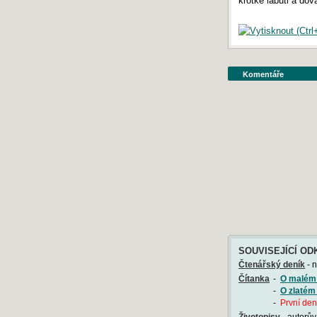
krotké labuti a dov
Komentáře
SOUVISEJÍCÍ OD
Čtenářský deník
- n
Čítanka
-
O malém
-
O zlatém 
-
První den
Životopisy
- autorův