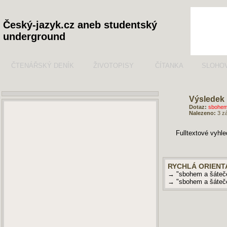
Český-jazyk.cz aneb studentský
underground
ČTENÁŘSKÝ DENÍK
ŽIVOTOPISY
ČÍTANKA
SLOHO
Výsledek 
Dotaz:
sbohem
Nalezeno:
3 z
Fulltextové vyhl
RYCHLÁ ORIENT
→ "sbohem a šáteč
→ "sbohem a šáteč