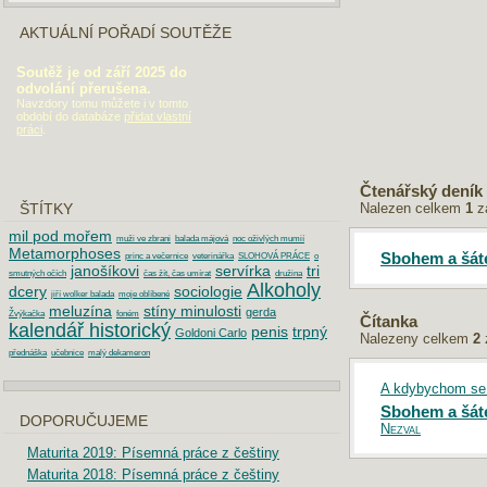
AKTUÁLNÍ POŘADÍ SOUTĚŽE
Soutěž je od září 2025 do
odvolání přerušena.
Navzdory tomu můžete i v tomto
období do databáze
přidat vlastní
práci
.
Čtenářský deník
Nalezen celkem
1
z
ŠTÍTKY
mil pod mořem
muži ve zbrani
balada májová
noc oživlých mumií
Metamorphoses
Sbohem a šát
princ a večernice
veterinářka
SLOHOVÁ PRÁCE
o
janošíkovi
servírka
tri
smutných očích
čas žít, čas umírat
družina
Alkoholy
dcery
sociologie
jiří wolker balada
moje oblíbené
meluzína
stíny minulosti
gerda
Žvýkačka
foném
Čítanka
kalendář historický
penis
trpný
Goldoni Carlo
Nalezeny celkem
2
přednáška
učebnice
malý dekameron
A kdybychom se n
Sbohem a šát
DOPORUČUJEME
Nezval
Maturita 2019: Písemná práce z češtiny
Maturita 2018: Písemná práce z češtiny