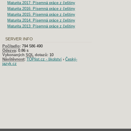
Maturita 2017: Písemná práce z češtiny
Maturita 2016: Písemná práce z češtiny
Maturita 2015: Písemná práce z češtiny
Maturita 2014: Písemná práce z češtiny
Maturita 2013: Písemná práce z češtiny
SERVER INFO
Počítadlo
:
794 586 490
Odezva
:
0.86 s
Vykonaných
SQL
dotazů:
10
Návštěvnost
:
TOPlist.cz - školství
›
Český-
jazyk.cz