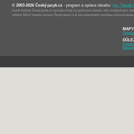
© 2003-2026 Český-jazyk.cz
- program a správa obsahu:
Ing. Tomáš
Autoři stránek Český-jazyk.cz nezodpovídají za správnost obsahu zde uveřejněných mater
veřejné šíření obsahu serveru Český-jazyk.cz je bez písemného souhlasu provozovatele 
MAPY
Čtenářs
DŮLE
Podmín
Nastav