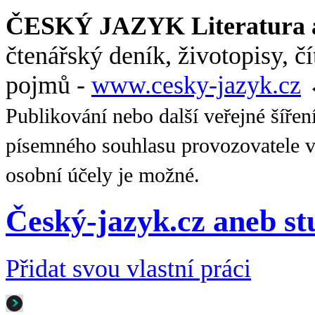
ČESKÝ JAZYK Literatura a
čtenářský deník, životopisy, č
pojmů -
www.cesky-jazyk.cz
Publikování nebo další veřejné šířen
písemného souhlasu provozovatele v
osobní účely je možné.
Český-jazyk.cz aneb s
Přidat svou vlastní práci