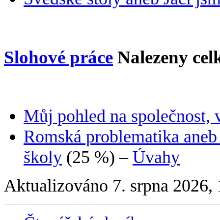
Slohové práce
Nalezeny ce
Můj pohled na společnost, v
Romská problematika aneb 
školy
(25 %)
–
Úvahy
Aktualizováno 7. srpna 2026,