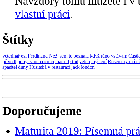
Navzdory tomu můžete i v 
vlastní práci
.
Štítky
veterinář
osl
Ferdinand
Než jsem te poznala
když ráno vstávám
Castl
přivedl
pobyt v nemocnici
madrid
stud
zelen
myšlení
Rosemary má d
spasitel duny
Husitská
v restauraci
jack london
Doporučujeme
Maturita 2019: Písemná prá