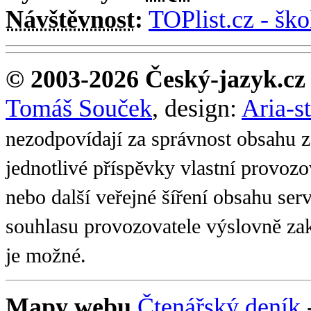
Návštěvnost
:
TOPlist.cz - ško
© 2003-2026 Český-jazyk.cz
Tomáš Souček
, design:
Aria-s
nezodpovídají za správnost obsahu z
jednotlivé příspěvky vlastní provoz
nebo další veřejné šíření obsahu se
souhlasu provozovatele výslovně zak
je možné.
Mapy webu
Čtenářský deník