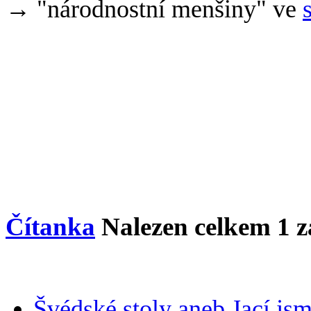
→ "národnostní menšiny" ve
Čítanka
Nalezen celkem
1
z
Švédské stoly aneb Jací js