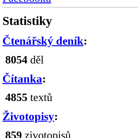
Statistiky
Čtenářský deník
:
8054
děl
Čítanka
:
4855
textů
Životopisy
:
859
zivotopisů