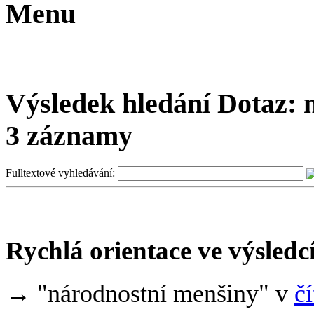
Menu
Výsledek hledání
Dotaz:
n
3 záznamy
Fulltextové vyhledávání:
Rychlá orientace ve výsledc
→ "národnostní menšiny" v
č