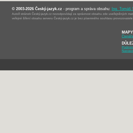
© 2003-2026 Český-jazyk.cz
- program a správa obsahu:
Ing. Tomáš
Autoři stránek Český-jazyk.cz nezodpovídají za správnost obsahu zde uveřejněných mater
veřejné šíření obsahu serveru Český-jazyk.cz je bez písemného souhlasu provozovatele 
MAPY
Čtenářs
DŮLE
Podmín
Nastav