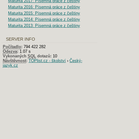
Maturita 2017: Písemná práce z češtiny
Maturita 2016: Písemná práce z češtiny
Maturita 2015: Písemná práce z češtiny
Maturita 2014: Písemná práce z češtiny
Maturita 2013: Písemná práce z češtiny
SERVER INFO
Počítadlo
:
794 422 282
Odezva
:
1.07 s
Vykonaných
SQL
dotazů:
10
Návštěvnost
:
TOPlist.cz - školství
›
Český-
jazyk.cz