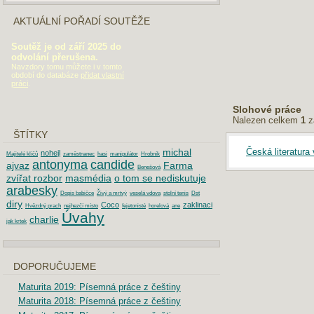
AKTUÁLNÍ POŘADÍ SOUTĚŽE
Soutěž je od září 2025 do
odvolání přerušena.
Navzdory tomu můžete i v tomto
období do databáze
přidat vlastní
práci
.
Slohové práce
Nalezen celkem
1
z
ŠTÍTKY
Česká literatura
michal
nohejl
Majitelé klíčů
zaměstnanec
hasi
manipulátor
Hrobník
antonyma
candide
ajvaz
Farma
Benešová
zvířat rozbor
masmédia
o tom se nediskutuje
arabesky
Dopis babičce
Živý a mrtvý
veselá vdova
stolní tenis
Dst
diry
Coco
zaklinaci
Hvězdný prach
nejhezčí místo
fejetonisté
horelová
ane
Úvahy
charlie
jak krtek
DOPORUČUJEME
Maturita 2019: Písemná práce z češtiny
Maturita 2018: Písemná práce z češtiny